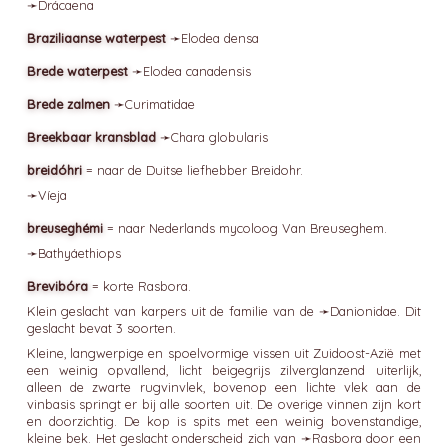
➛
Drácaena
Braziliaanse waterpest
➛
Elodea
densa
Brede waterpest
➛
Elodea
canadensis
Brede zalmen
➛
Curimatidae
Breekbaar kransblad
➛
Chara
globularis
breidóhri
= naar de Duitse liefhebber Breidohr.
➛
Víeja
breuseghémi
= naar Nederlands mycoloog Van Breuseghem.
➛
Bathyáethiops
Brevibóra
= korte Rasbora.
Klein geslacht van karpers uit de familie van de ➛
Danionidae
. Dit
geslacht bevat 3 soorten.
Kleine, langwerpige en spoelvormige vissen uit Zuidoost-Azië met
een weinig opvallend, licht beigegrijs zilverglanzend uiterlijk,
alleen de zwarte rugvinvlek, bovenop een lichte vlek aan de
vinbasis springt er bij alle soorten uit. De overige vinnen zijn kort
en doorzichtig. De kop is spits met een weinig bovenstandige,
kleine bek. Het geslacht onderscheid zich van ➛
Rasbora
door een