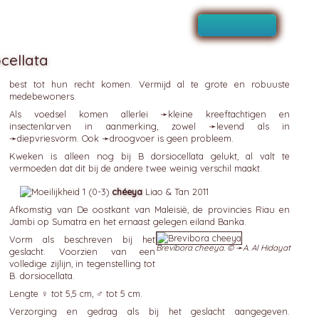
cellata
best tot hun recht komen. Vermijd al te grote en robuuste
medebewoners.
Als voedsel komen allerlei ➛
kleine kreeftachtigen
en
insectenlarven in aanmerking, zowel ➛
levend
als in
➛
diepvriesvorm
. Ook ➛
droogvoer
is geen probleem.
Kweken is alleen nog bij B dorsiocellata gelukt, al valt te
vermoeden dat dit bij de andere twee weinig verschil maakt.
chéeya
Liao & Tan 2011
Afkomstig van De oostkant van Maleisië, de provincies Riau en
Jambi op Sumatra en het ernaast gelegen eiland Banka.
Vorm als beschreven bij het
Brevibora cheeya. © ➛
A. Al Hidayat
geslacht. Voorzien van een
volledige zijlijn, in tegenstelling tot
B. dorsiocellata.
Lengte ♀ tot 5,5 cm, ♂ tot 5 cm.
Verzorging en gedrag als bij het geslacht aangegeven.