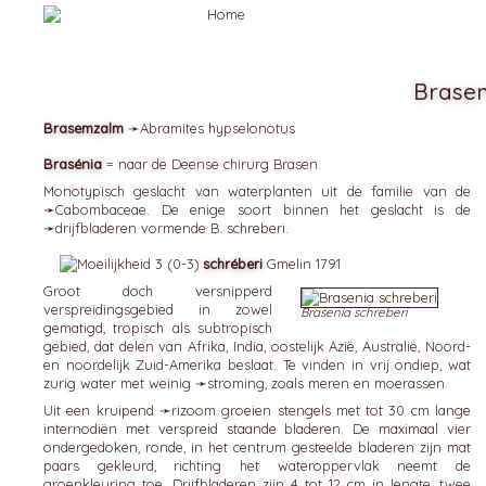
Brase
Brasemzalm
➛
Abramites
hypselonotus
Brasénia
= naar de Deense chirurg Brasen.
Monotypisch geslacht van waterplanten uit de familie van de
➛
Cabombaceae
. De enige soort binnen het geslacht is de
➛
drijfbladeren
vormende B. schreberi.
schréberi
Gmelin 1791
Groot doch versnipperd
verspreidingsgebied in zowel
Brasenia schreberi
gematigd, tropisch als subtropisch
gebied, dat delen van Afrika, India, oostelijk Azië, Australië, Noord-
en noordelijk Zuid-Amerika beslaat. Te vinden in vrij ondiep, wat
zurig water met weinig ➛
stroming
, zoals meren en moerassen.
Uit een kruipend ➛
rizoom
groeien stengels met tot 30 cm lange
internodiën met verspreid staande bladeren. De maximaal vier
ondergedoken, ronde, in het centrum gesteelde bladeren zijn mat
paars gekleurd, richting het wateroppervlak neemt de
groenkleuring toe. Drijfbladeren zijn 4 tot 12 cm in lengte, twee