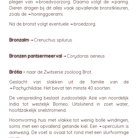
plegen van ➛
broedvoorzorg
. Daarna volgt de ➛
paring
.
Dieren dragen bij dit alles vaak opvallende bronstkleuren,
zoals de ➛
honinggoerami
.
Na de bronst volgt eventuele ➛
broedzorg
.
Bronzalm
➛
Crenuchus
spilurus
Bronzen pantsermeerval
➛
Corydoras
aeneus
Brótia
= naar de Zwitserse zoöloog Brot.
Geslacht van slakken uit de familie van de
➛
Pachychilidae
. Het bevat ten minste 40 soorten.
De verspreiding beslaat zuidoostelijk Azië van noordelijk
India tot westelijk Borneo. Uitsluitend in zoet water,
hoofdzakelijk snelstromend.
Hoornvormig huis met vlakke tot weinig bolle windingen,
soms met een opvallend getande kiel. Een ➛
operculum
is
aanwezig. De voet is ovaal tot rond met een slurfvormige