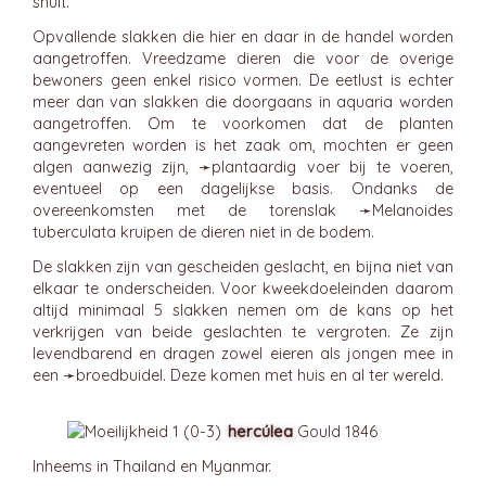
snuit.
Opvallende slakken die hier en daar in de handel worden
aangetroffen. Vreedzame dieren die voor de overige
bewoners geen enkel risico vormen. De eetlust is echter
meer dan van slakken die doorgaans in aquaria worden
aangetroffen. Om te voorkomen dat de planten
aangevreten worden is het zaak om, mochten er geen
algen aanwezig zijn, ➛
plantaardig voer
bij te voeren,
eventueel op een dagelijkse basis. Ondanks de
overeenkomsten met de torenslak ➛
Melanoides
tuberculata kruipen de dieren niet in de bodem.
De slakken zijn van gescheiden geslacht, en bijna niet van
elkaar te onderscheiden. Voor kweekdoeleinden daarom
altijd minimaal 5 slakken nemen om de kans op het
verkrijgen van beide geslachten te vergroten. Ze zijn
levendbarend en dragen zowel eieren als jongen mee in
een ➛
broedbuidel
. Deze komen met huis en al ter wereld.
hercúlea
Gould 1846
Inheems in Thailand en Myanmar.