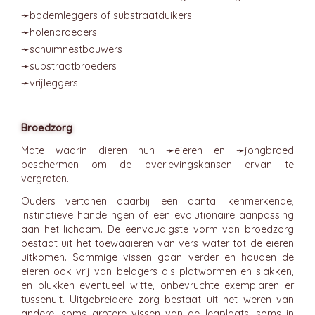
➛
bodemleggers
of substraatduikers
➛
holenbroeders
➛
schuimnestbouwers
➛
substraatbroeders
➛
vrijleggers
Broedzorg
Mate waarin dieren hun ➛
eieren
en ➛
jongbroed
beschermen om de overlevingskansen ervan te
vergroten.
Ouders vertonen daarbij een aantal kenmerkende,
instinctieve handelingen of een evolutionaire aanpassing
aan het lichaam. De eenvoudigste vorm van broedzorg
bestaat uit het toewaaieren van vers water tot de eieren
uitkomen. Sommige vissen gaan verder en houden de
eieren ook vrij van belagers als platwormen en slakken,
en plukken eventueel witte, onbevruchte exemplaren er
tussenuit. Uitgebreidere zorg bestaat uit het weren van
andere, soms grotere vissen van de legplaats, soms in