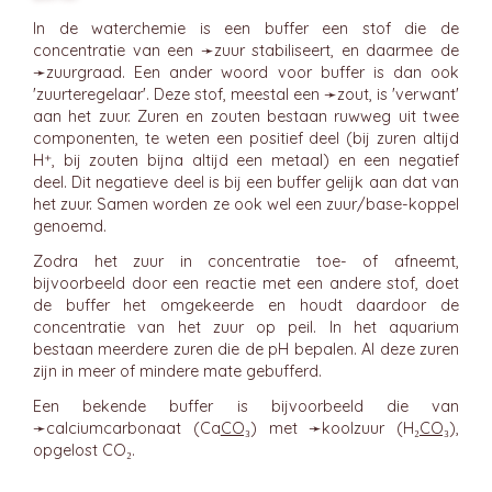
In de waterchemie is een buffer een stof die de
concentratie van een ➛
zuur
stabiliseert, en daarmee de
➛
zuurgraad
. Een ander woord voor buffer is dan ook
'zuurteregelaar'. Deze stof, meestal een ➛
zout
, is 'verwant'
aan het zuur. Zuren en zouten bestaan ruwweg uit twee
componenten, te weten een positief deel (bij zuren altijd
H⁺, bij zouten bijna altijd een metaal) en een negatief
deel. Dit negatieve deel is bij een buffer gelijk aan dat van
het zuur. Samen worden ze ook wel een zuur/base-koppel
genoemd.
Zodra het zuur in concentratie toe- of afneemt,
bijvoorbeeld door een reactie met een andere stof, doet
de buffer het omgekeerde en houdt daardoor de
concentratie van het zuur op peil. In het aquarium
bestaan meerdere zuren die de pH bepalen. Al deze zuren
zijn in meer of mindere mate gebufferd.
Een bekende buffer is bijvoorbeeld die van
➛
calciumcarbonaat
(Ca
CO₃
) met ➛
koolzuur
(H₂
CO₃
),
opgelost CO₂.