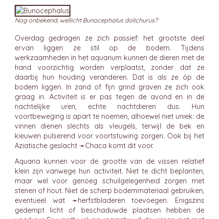
Nog onbekend, wellicht Bunocephalus dolichurus?
Overdag gedragen ze zich passief: het grootste deel
ervan liggen ze stil op de bodem. Tijdens
werkzaamheden in het aquarium kunnen de dieren met de
hand voorzichtig worden verplaatst, zonder dat ze
daarbij hun houding veranderen. Dat is als ze óp de
bodem liggen. In zand of fijn grind graven ze zich ook
graag in. Activiteit is er pas tegen de avond en in de
nachtelijke uren, echte nachtdieren dus. Hun
voortbeweging is apart te noemen, alhoewel niet uniek: de
vinnen dienen slechts als vleugels, terwijl de bek en
kieuwen pulserend voor voortstuwing zorgen. Ook bij het
Aziatische geslacht ➛
Chaca
komt dit voor.
Aquaria kunnen voor de grootte van de vissen relatief
klein zijn vanwege hun activiteit. Niet te dicht beplanten,
maar wel voor genoeg schuilgelegenheid zorgen met
stenen of hout. Niet de scherp bodemmateriaal gebruiken,
eventueel wat ➛
herfstbladeren
toevoegen. Enigszins
gedempt licht of beschaduwde plaatsen hebben de