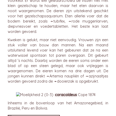
voorkeur. Er wordt wel gewaarschuwd de vissen niet met
klein gezelschap te houden, maar het eten daarvan is
nooit waargenomen. De dieren zijn uitstekend geschikt
voor het gezelschapsaquarium. Eten allerlei voer dat de
bodem bereikt, zoals ➛
tubifex
, ➛
rode muggenlarven
,
diepvriesvoer en voedertabletten. Het beste kan laat
worden gevoerd.
Kweken is gelukt, maar niet eenvoudig. Vrouwen zijn een
stuk voller van bouw dan mannen. Na een maand
uitsluitend levend voer kan het gebeuren dat ze na een
waterwissel spontaan tot paren overgaan. Dit gebeurt
altijd 's nachts. Daarbij worden de eieren soms onder een
blad of op een steen gelegd, maar ook vrijleggen is
waargenomen. De eieren komen na drie dagen uit. De
jongen kunnen direkt ➛
Artemia
naupliën of ➛
azijnaaltjes
worden gevoerd zodra de ➛
dooierzak
is opgebruikt.
coracoídeus
Cope 1874
Inheems in de bovenloop van het Amazonegebied, in
Brazilië, Peru en Bolivia.