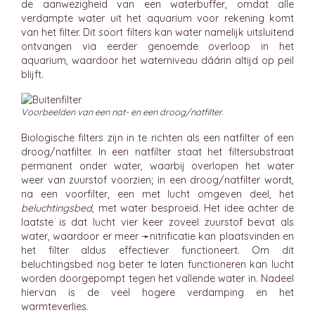
de aanwezigheid van een waterbuffer, omdat alle
verdampte water uit het aquarium voor rekening komt
van het filter. Dit soort filters kan water namelijk uitsluitend
ontvangen via eerder genoemde overloop in het
aquarium, waardoor het waterniveau dáárin altijd op peil
blijft.
Voorbeelden van een nat- en een droog/natfilter.
Biologische filters zijn in te richten als een natfilter of een
droog/natfilter. In een natfilter staat het filtersubstraat
permanent onder water, waarbij overlopen het water
weer van zuurstof voorzien; in een droog/natfilter wordt,
na een voorfilter, een met lucht omgeven deel, het
beluchtingsbed
, met water besproeid. Het idee achter de
laatste is dat lucht vier keer zoveel zuurstof bevat als
water, waardoor er meer ➛
nitrificatie
kan plaatsvinden en
het filter aldus effectiever functioneert. Om dit
beluchtingsbed nog beter te laten functioneren kan lucht
worden doorgepompt tegen het vallende water in. Nadeel
hiervan is de veel hogere verdamping en het
warmteverlies.