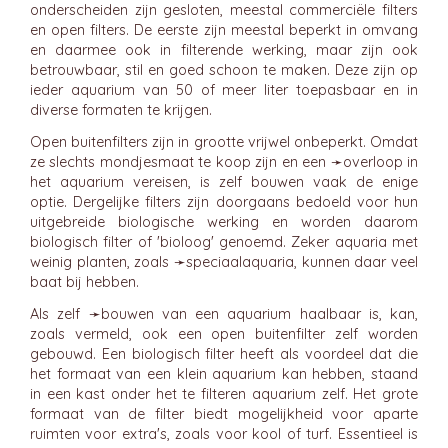
onderscheiden zijn gesloten, meestal commerciële filters
en open filters. De eerste zijn meestal beperkt in omvang
en daarmee ook in filterende werking, maar zijn ook
betrouwbaar, stil en goed schoon te maken. Deze zijn op
ieder aquarium van 50 of meer liter toepasbaar en in
diverse formaten te krijgen.
Open buitenfilters zijn in grootte vrijwel onbeperkt. Omdat
ze slechts mondjesmaat te koop zijn en een ➛
overloop
in
het aquarium vereisen, is zelf bouwen vaak de enige
optie. Dergelijke filters zijn doorgaans bedoeld voor hun
uitgebreide biologische werking en worden daarom
biologisch filter of 'bioloog' genoemd. Zeker aquaria met
weinig planten, zoals ➛
speciaalaquaria
, kunnen daar veel
baat bij hebben.
Als zelf ➛
bouwen van een aquarium
haalbaar is, kan,
zoals vermeld, ook een open buitenfilter zelf worden
gebouwd. Een biologisch filter heeft als voordeel dat die
het formaat van een klein aquarium kan hebben, staand
in een kast onder het te filteren aquarium zelf. Het grote
formaat van de filter biedt mogelijkheid voor aparte
ruimten voor extra's, zoals voor kool of turf. Essentieel is