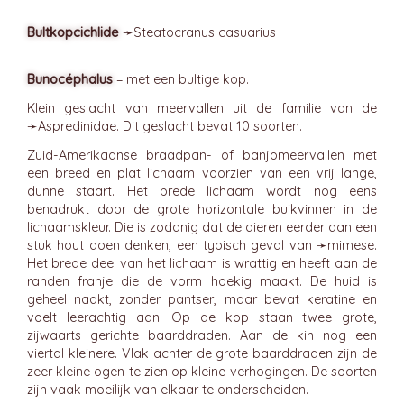
Bultkopcichlide
➛
Steatocranus
casuarius
Bunocéphalus
= met een bultige kop.
Klein geslacht van meervallen uit de familie van de
➛
Aspredinidae
. Dit geslacht bevat 10 soorten.
Zuid-Amerikaanse braadpan- of banjomeervallen met
een breed en plat lichaam voorzien van een vrij lange,
dunne staart. Het brede lichaam wordt nog eens
benadrukt door de grote horizontale buikvinnen in de
lichaamskleur. Die is zodanig dat de dieren eerder aan een
stuk hout doen denken, een typisch geval van ➛
mimese
.
Het brede deel van het lichaam is wrattig en heeft aan de
randen franje die de vorm hoekig maakt. De huid is
geheel naakt, zonder pantser, maar bevat keratine en
voelt leerachtig aan. Op de kop staan twee grote,
zijwaarts gerichte baarddraden. Aan de kin nog een
viertal kleinere. Vlak achter de grote baarddraden zijn de
zeer kleine ogen te zien op kleine verhogingen. De soorten
zijn vaak moeilijk van elkaar te onderscheiden.