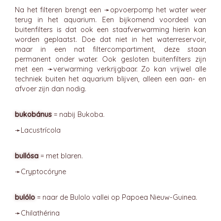
Na het filteren brengt een ➛
opvoerpomp
het water weer
terug in het aquarium. Een bijkomend voordeel van
buitenfilters is dat ook een staafverwarming hierin kan
worden geplaatst. Doe dat niet in het waterreservoir,
maar in een nat filtercompartiment, deze staan
permanent onder water. Ook gesloten buitenfilters zijn
met een ➛
verwarming
verkrijgbaar. Zo kan vrijwel alle
techniek buiten het aquarium blijven, alleen een aan- en
afvoer zijn dan nodig.
bukobánus
= nabij Bukoba.
➛
Lacustrícola
bullósa
= met blaren.
➛
Cryptocóryne
bulólo
= naar de Bulolo vallei op Papoea Nieuw-Guinea.
➛
Chilathérina