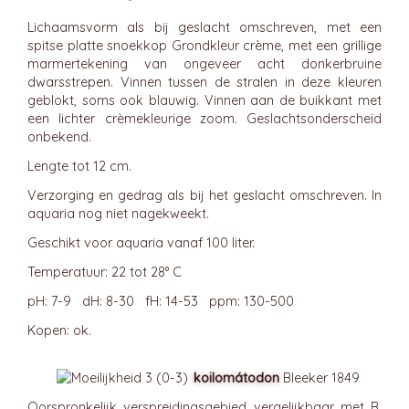
Lichaamsvorm als bij geslacht omschreven, met een
spitse platte snoekkop Grondkleur crème, met een grillige
marmertekening van ongeveer acht donkerbruine
dwarsstrepen. Vinnen tussen de stralen in deze kleuren
geblokt, soms ook blauwig. Vinnen aan de buikkant met
een lichter crèmekleurige zoom. Geslachtsonderscheid
onbekend.
Lengte tot 12 cm.
Verzorging en gedrag als bij het geslacht omschreven. In
aquaria nog niet nagekweekt.
Geschikt voor aquaria vanaf 100 liter.
Temperatuur: 22 tot 28° C
pH: 7-9 dH: 8-30 fH: 14-53 ppm: 130-500
Kopen: ok.
koilomátodon
Bleeker 1849
Oorspronkelijk verspreidingsgebied vergelijkbaar met B.