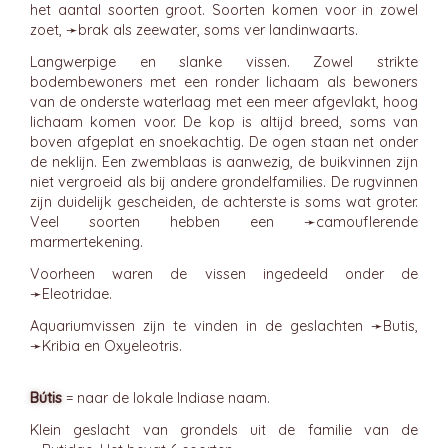
het aantal soorten groot. Soorten komen voor in zowel
zoet, ➛
brak
als zeewater, soms ver landinwaarts.
Langwerpige en slanke vissen. Zowel strikte
bodembewoners met een ronder lichaam als bewoners
van de onderste waterlaag met een meer afgevlakt, hoog
lichaam komen voor. De kop is altijd breed, soms van
boven afgeplat en snoekachtig. De ogen staan net onder
de neklijn. Een zwemblaas is aanwezig, de buikvinnen zijn
niet vergroeid als bij andere grondelfamilies. De rugvinnen
zijn duidelijk gescheiden, de achterste is soms wat groter.
Veel soorten hebben een ➛
camouflerende
marmertekening.
Voorheen waren de vissen ingedeeld onder de
➛
Eleotridae
.
Aquariumvissen zijn te vinden in de geslachten ➛
Butis
,
➛
Kribia
en Oxyeleotris.
Bútis
= naar de lokale Indiase naam.
Klein geslacht van grondels uit de familie van de