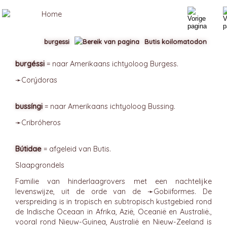
burgessi
Butis koilomatodon
burgéssi
= naar Amerikaans ichtyoloog Burgess.
➛
Corýdoras
bussíngi
= naar Amerikaans ichtyoloog Bussing.
➛
Cribróheros
Bútidae
= afgeleid van Butis.
Slaapgrondels
Familie van hinderlaagrovers met een nachtelijke
levenswijze, uit de orde van de ➛
Gobiiformes
. De
verspreiding is in tropisch en subtropisch kustgebied rond
de Indische Oceaan in Afrika, Azië, Oceanië en Australië.,
vooral rond Nieuw-Guinea, Australië en Nieuw-Zeeland is