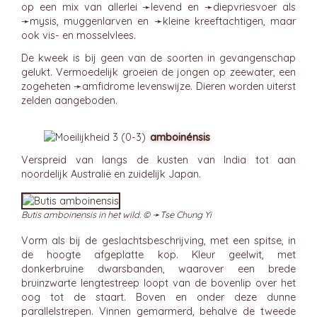
op een mix van allerlei ➛
levend
en ➛
diepvriesvoer
als
➛
mysis
, muggenlarven en ➛
kleine kreeftachtigen
, maar
ook vis- en mosselvlees.
De kweek is bij geen van de soorten in gevangenschap
gelukt. Vermoedelijk groeien de jongen op zeewater, een
zogeheten ➛
amfidrome
levenswijze. Dieren worden uiterst
zelden aangeboden.
amboinénsis
Verspreid van langs de kusten van India tot aan
noordelijk Australië en zuidelijk Japan.
Butis amboinensis in het wild. © ➛
Tse Chung Yi
Vorm als bij de geslachtsbeschrijving, met een spitse, in
de hoogte afgeplatte kop. Kleur geelwit, met
donkerbruine dwarsbanden, waarover een brede
bruinzwarte lengtestreep loopt van de bovenlip over het
oog tot de staart. Boven en onder deze dunne
parallelstrepen. Vinnen gemarmerd, behalve de tweede