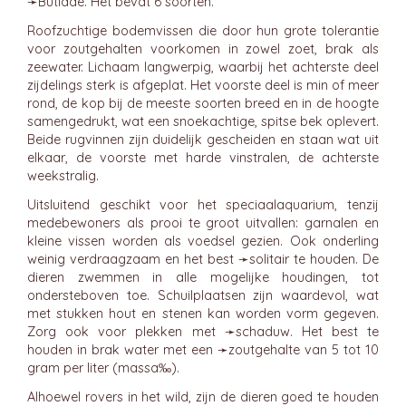
➛
Butidae
. Het bevat 6 soorten.
Roofzuchtige bodemvissen die door hun grote tolerantie
voor zoutgehalten voorkomen in zowel zoet, brak als
zeewater. Lichaam langwerpig, waarbij het achterste deel
zijdelings sterk is afgeplat. Het voorste deel is min of meer
rond, de kop bij de meeste soorten breed en in de hoogte
samengedrukt, wat een snoekachtige, spitse bek oplevert.
Beide rugvinnen zijn duidelijk gescheiden en staan wat uit
elkaar, de voorste met harde vinstralen, de achterste
weekstralig.
Uitsluitend geschikt voor het speciaalaquarium, tenzij
medebewoners als prooi te groot uitvallen: garnalen en
kleine vissen worden als voedsel gezien. Ook onderling
weinig verdraagzaam en het best ➛
solitair
te houden. De
dieren zwemmen in alle mogelijke houdingen, tot
ondersteboven toe. Schuilplaatsen zijn waardevol, wat
met stukken hout en stenen kan worden vorm gegeven.
Zorg ook voor plekken met ➛
schaduw
. Het best te
houden in brak water met een ➛
zoutgehalte
van 5 tot 10
gram per liter (massa‰).
Alhoewel rovers in het wild, zijn de dieren goed te houden