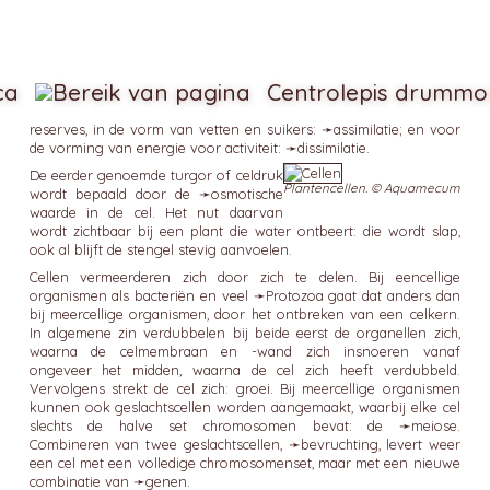
ca
Centrolepis drummo
reserves, in de vorm van vetten en suikers: ➛
assimilatie
; en voor
de vorming van energie voor activiteit: ➛
dissimilatie
.
De eerder genoemde turgor of celdruk
Plantencellen. © Aquamecum
wordt bepaald door de ➛
osmotische
waarde in de cel. Het nut daarvan
wordt zichtbaar bij een plant die water ontbeert: die wordt slap,
ook al blijft de stengel stevig aanvoelen.
Cellen vermeerderen zich door zich te delen. Bij eencellige
organismen als bacteriën en veel ➛
Protozoa
gaat dat anders dan
bij meercellige organismen, door het ontbreken van een celkern.
In algemene zin verdubbelen bij beide eerst de organellen zich,
waarna de celmembraan en -wand zich insnoeren vanaf
ongeveer het midden, waarna de cel zich heeft verdubbeld.
Vervolgens strekt de cel zich: groei. Bij meercellige organismen
kunnen ook geslachtscellen worden aangemaakt, waarbij elke cel
slechts de halve set chromosomen bevat: de ➛
meiose
.
Combineren van twee geslachtscellen, ➛
bevruchting
, levert weer
een cel met een volledige chromosomenset, maar met een nieuwe
combinatie van ➛
genen
.