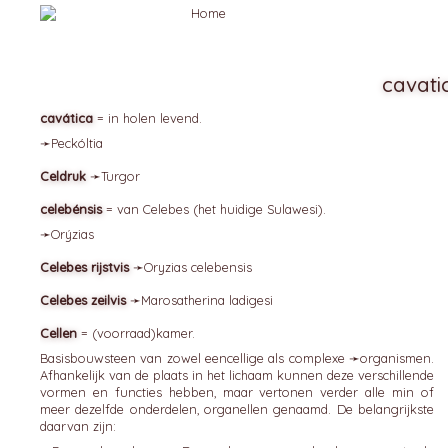
cavati
cavática
= in holen levend.
➛
Peckóltia
Celdruk
➛
Turgor
celebénsis
= van Celebes (het huidige Sulawesi).
➛
Orýzias
Celebes rijstvis
➛
Oryzias
celebensis
Celebes zeilvis
➛
Marosatherina
ladigesi
Cellen
= (voorraad)kamer.
Basisbouwsteen van zowel eencellige als complexe ➛
organismen
.
Afhankelijk van de plaats in het lichaam kunnen deze verschillende
vormen en functies hebben, maar vertonen verder alle min of
meer dezelfde onderdelen, organellen genaamd. De belangrijkste
daarvan zijn: