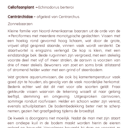
Cellofaanplant
➛
Echinodorus
berteroi
Centrárchidae
= afgeleid van Centrarchus.
Zonnebaarzen
Kleine familie van Noord-Amerikaanse baarzen uit de orde van de
➛
Perciformes
met meerdere monotypische geslachten. Vissen met
een hoekig rond gevormd hoog lichaam, wat door de grote,
vrijwel altijd gespreid staande, vinnen vaak wordt versterkt. De
staartwortel is enigszins verlengd. De kop is klein, met een
eindstandige bek. Beide rugvinnen zijn vergroeid, met een stekelig
voorste deel met vijf of meer stralen, de aarsvin is voorzien van
drie of meer stekels. Bewoners van zoet en soms brak stilstaand
of stromend helder water met een grind of steenbodem.
Wat grotere aquariumvissen, die ook bij kamertemperatuur vaak
goed zijn te houden, als gevolg van de vaak noordelijke herkomst.
Bedenk echter wel dat dit niet voor alle soorten geldt. Fraai
gekleurde vissen waarvan de tekening wisselt al naar gelang
leeftijd, stemming en omgeving. Uitgesproken carnivoren,
sommige ronduit roofvissen. Helder en schoon water zijn vereist,
evenals schuilplaatsen. De bodembedekking beter niet te scherp
nemen, gezien het graafgedrag tijdens de broedtijd.
De kweek is doorgaans niet moeilijk. Nadat de man met zijn staart
een ondiepe kuil in de bodem maakt worden hierin de eieren
gelegd en bevrucht. Vervolgens bewaakt hij deze en voorziet ze