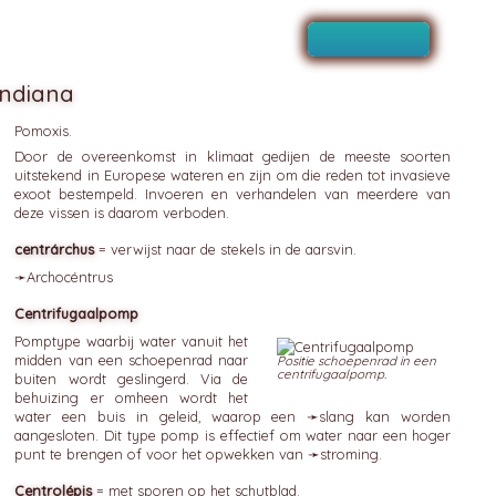
ndiana
Pomoxis.
Door de overeenkomst in klimaat gedijen de meeste soorten
uitstekend in Europese wateren en zijn om die reden tot invasieve
exoot bestempeld. Invoeren en verhandelen van meerdere van
deze vissen is daarom verboden.
centrárchus
= verwijst naar de stekels in de aarsvin.
➛
Archocéntrus
Centrifugaalpomp
Pomptype waarbij water vanuit het
midden van een schoepenrad naar
Positie schoepenrad in een
centrifugaalpomp.
buiten wordt geslingerd. Via de
behuizing er omheen wordt het
water een buis in geleid, waarop een ➛
slang
kan worden
aangesloten. Dit type pomp is effectief om water naar een hoger
punt te brengen of voor het opwekken van ➛
stroming
.
Centrolépis
= met sporen op het schutblad.