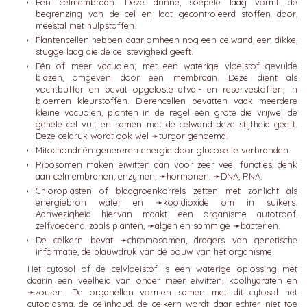
Een celmembraan. Deze dunne, soepele laag vormt de
begrenzing van de cel en laat gecontroleerd stoffen door,
meestal met hulpstoffen.
Plantencellen hebben daar omheen nog een celwand, een dikke,
stugge laag die de cel stevigheid geeft.
Eén of meer vacuolen; met een waterige vloeistof gevulde
blazen, omgeven door een membraan. Deze dient als
vochtbuffer en bevat opgeloste afval- en reservestoffen, in
bloemen kleurstoffen. Dierencellen bevatten vaak meerdere
kleine vacuolen, planten in de regel één grote die vrijwel de
gehele cel vult en samen met de celwand deze stijfheid geeft.
Deze celdruk wordt ook wel ➛
turgor
genoemd.
Mitochondriën genereren energie door glucose te verbranden.
Ribosomen maken eiwitten aan voor zeer veel functies, denk
aan celmembranen, enzymen, ➛
hormonen
, ➛
DNA
, RNA.
Chloroplasten of bladgroenkorrels zetten met zonlicht als
energiebron water en ➛
kooldioxide
om in suikers.
Aanwezigheid hiervan maakt een organisme autotroof,
zelfvoedend, zoals planten, ➛
algen
en sommige ➛
bacteriën
.
De celkern bevat ➛
chromosomen
, dragers van genetische
informatie, de blauwdruk van de bouw van het organisme.
Het cytosol of de celvloeistof is een waterige oplossing met
daarin een veelheid van onder meer eiwitten, koolhydraten en
➛
zouten
. De organellen vormen samen met dit cytosol het
cytoplasma, de celinhoud, de celkern wordt daar echter niet toe