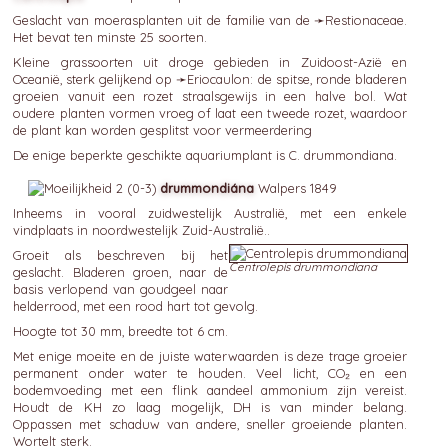
Geslacht van moerasplanten uit de familie van de ➛
Restionaceae
.
Het bevat ten minste 25 soorten.
Kleine grassoorten uit droge gebieden in Zuidoost-Azië en
Oceanië, sterk gelijkend op ➛
Eriocaulon
: de spitse, ronde bladeren
groeien vanuit een rozet straalsgewijs in een halve bol. Wat
oudere planten vormen vroeg of laat een tweede rozet, waardoor
de plant kan worden gesplitst voor vermeerdering
De enige beperkte geschikte aquariumplant is C. drummondiana.
drummondiána
Walpers 1849
Inheems in vooral zuidwestelijk Australië, met een enkele
vindplaats in noordwestelijk Zuid-Australië..
Groeit als beschreven bij het
Centrolepis drummondiana
geslacht. Bladeren groen, naar de
basis verlopend van goudgeel naar
helderrood, met een rood hart tot gevolg.
Hoogte tot 30 mm, breedte tot 6 cm.
Met enige moeite en de juiste waterwaarden is deze trage groeier
permanent onder water te houden. Veel licht, CO₂ en een
bodemvoeding met een flink aandeel ammonium zijn vereist.
Houdt de KH zo laag mogelijk, DH is van minder belang.
Oppassen met schaduw van andere, sneller groeiende planten.
Wortelt sterk.