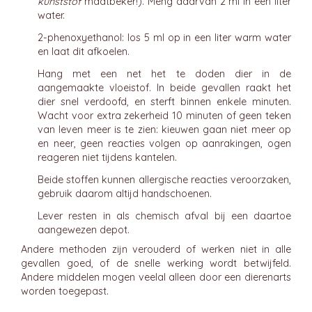
kunststof
maatbeker!). Meng daarvan 2 ml in een liter
water.
2-phenoxyethanol: los 5 ml op in een liter warm water
en laat dit afkoelen.
Hang met een net het te doden dier in de
aangemaakte vloeistof. In beide gevallen raakt het
dier snel verdoofd, en sterft binnen enkele minuten.
Wacht voor extra zekerheid 10 minuten of geen teken
van leven meer is te zien: kieuwen gaan niet meer op
en neer, geen reacties volgen op aanrakingen, ogen
reageren niet tijdens kantelen.
Beide stoffen kunnen allergische reacties veroorzaken,
gebruik daarom altijd handschoenen.
Lever resten in als chemisch afval bij een daartoe
aangewezen depot.
Andere methoden zijn verouderd of werken niet in alle
gevallen goed, of de snelle werking wordt betwijfeld.
Andere middelen mogen veelal alleen door een dierenarts
worden toegepast.