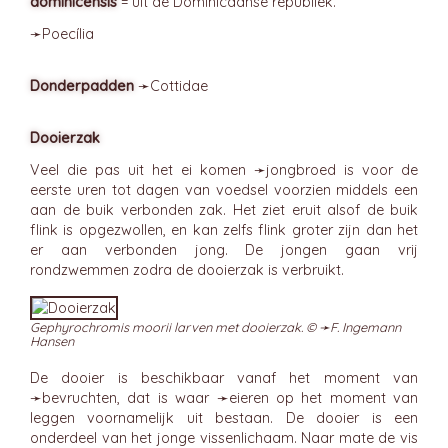
dominicénsis
= uit de Dominicaanse republiek.
➛
Poecília
Donderpadden
➛
Cottidae
Dooierzak
Veel die pas uit het ei komen ➛
jongbroed
is voor de
eerste uren tot dagen van voedsel voorzien middels een
aan de buik verbonden zak. Het ziet eruit alsof de buik
flink is opgezwollen, en kan zelfs flink groter zijn dan het
er aan verbonden jong. De jongen gaan vrij
rondzwemmen zodra de dooierzak is verbruikt.
Gephyrochromis moorii larven met dooierzak. © ➛
F. Ingemann
Hansen
De dooier is beschikbaar vanaf het moment van
➛
bevruchten
, dat is waar ➛
eieren
op het moment van
leggen voornamelijk uit bestaan. De dooier is een
onderdeel van het jonge vissenlichaam. Naar mate de vis