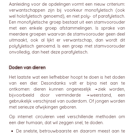
Aanleiding voor de opdelingen vormt een nieuw criterium:
verwantschappen zijn bij voorkeur monofyletisch (ook
wel holofyletisch genoemd), en niet poly- of parafyletisch.
Een monofyletische groep bestaat uit een stamvoorouder
met een enkele groep afstammelingen. Is sprake van
meerdere groepen waarvan de stamvoorouder geen deel
uitmaakt, ook al lijkt er verwantschap, dan wordt dit
polyfyletisch genoemd. Is een groep met stamvoorouder
onvolledig, dan heet deze parafyletisch.
Doden van dieren
Het laatste wat een liefhebber hoopt te doen is het doden
van een dier. Desondanks valt er bijna niet aan te
ontkomen: dieren kunnen ongeneselijk ➛
ziek
worden,
bijvoorbeeld door verminderde ➛
weerstand
, een
gebruikelijk verschijnsel van ouderdom. Of jongen worden
met serieuze afwijkingen geboren.
Op internet circuleren veel verschillende methoden om
een dier humaan, dat wil zeggen snel, te doden.
De snelste, betrouwbaarste en daarom meest aan te