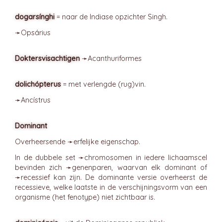
dogarsínghi
= naar de Indiase opzichter Singh.
➛
Opsárius
Doktersvisachtigen
➛
Acanthuriformes
dolichópterus
= met verlengde (rug)vin.
➛
Ancístrus
Dominant
Overheersende ➛
erfelijke
eigenschap.
In de dubbele set ➛
chromosomen
in iedere lichaamscel
bevinden zich ➛
genenparen
, waarvan elk dominant of
➛
recessief
kan zijn. De dominante versie overheerst de
recessieve, welke laatste in de verschijningsvorm van een
organisme (het fenotype) niet zichtbaar is.