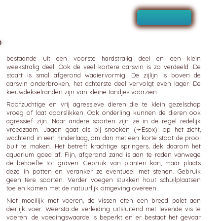
o
bestaande uit een voorste hardstralig deel en een klein
weekstralig deel. Ook de veel kortere aarsvin is zo verdeeld. De
staart is smal afgerond waaiervormig. De zijlijn is boven de
aarsvin onderbroken, het achterste deel vervolgt even lager. De
kieuwdekselranden zijn van kleine tandjes voorzien.
Roofzuchtige en vrij agressieve dieren die te klein gezelschap
vroeg of laat doorslikken. Ook onderling kunnen de dieren ook
agressief zijn. Naar andere soorten zijn ze in de regel redelijk
vreedzaam. Jagen gaat als bij snoeken (➛
Esox
): op het zicht,
wachtend in een hinderlaag, om dan met een korte stoot de prooi
buit te maken. Het betreft krachtige springers, dek daarom het
aquarium goed af. Fijn, afgerond zand is aan te raden vanwege
de behoefte tot graven. Gebruik van planten kan, maar plaats
deze in potten en veranker ze eventueel met stenen. Gebruik
geen tere soorten. Verder voegen stukken hout schuilplaatsen
toe en komen met de natuurlijk omgeving overeen.
Niet moeilijk met voeren, de vissen eten een breed palet aan
dierlijk voer. Weersta de verleiding uitsluitend met levende vis te
voeren: de voedingswaarde is beperkt en er bestaat het gevaar