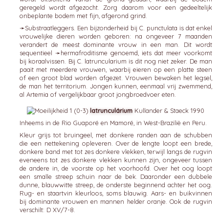
geregeld wordt afgezocht. Zorg daarom voor een gedeeltelijk
onbeplante bodem met fijn, afgerond grind.
➛
Substraatleggers
. Een bijzonderheid bij C. punctulata is dat enkel
vrouwelijke dieren worden geboren: na ongeveer 7 maanden
verandert de meest dominante vrouw in een man. Dit wordt
sequentieel ➛
hermafroditisme
genoemd, iets dat meer voorkomt
bij koraalvissen. Bij C. latruncularium is dit nog niet zeker. De man
paait met meerdere vrouwen, waarbij eieren op een platte steen
of een groot blad worden afgezet. Vrouwen bewaken het legsel,
de man het territorium. Jongen kunnen, eenmaal vrij zwemmend,
al Artemia of vergelijkbaar groot jongbroedvoer eten.
latrunculárium
Kullander & Staeck 1990
Inheems in de Rio Guaporé en Mamoré, in West-Brazilië en Peru.
Kleur grijs tot bruingeel, met donkere randen aan de schubben
die een nettekening opleveren. Over de lengte loopt een brede,
donkere band met tot zes donkere vlekken, terwijl langs de rugvin
eveneens tot zes donkere vlekken kunnen zijn, ongeveer tussen
de andere in, de voorste op het voorhoofd. Over het oog loopt
een smalle streep schuin naar de bek. Daaronder een dubbele
dunne, blauwwitte streep, de onderste beginnend achter het oog.
Rug- en staartvin kleurloos, soms blauwig. Aars- en buikvinnen
bij dominante vrouwen en mannen helder oranje. Ook de rugvin
verschilt: D XV/7-8.