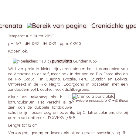
crenata
Crenicichla yp
Temperatuur: 24 tot 28° C
pH: 6-7 dH: 0-12 fH: 0-21 ppm: 0-200
Kopen: ok.
punctuláta
Günther 1863
Wijd verspreid in kleine zijrivieren binnen het stroomgebied van
de Amazone rivier zelf, maar ook in dat van de Rio Essequibo en
de Rio Ucayali; in Guyana, Brazilië, Peru, Ecuador en Bolivia.
Ontbreekt in de Rio Negro. Doorgaans in bosbeken met een
zandbodem vol bladafval, vaak dichtbegroeid.
Kleur en tekening als bij C.
Crenicara punctulata. © ➛
G. Blank
latruncularium. Het verschil is te
zien aan de dubbele lichtblauwe
schuine lijn tussen oog en bovenlip bij C. latruncularium, die bij
deze soort ontbreekt. D XVI-XVII/8-9.
Lengte tot 12 cm.
Verzorging, gedrag en kweek als bij de geslachtsbeschrijving. Tot