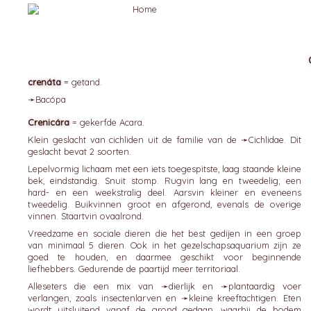
crenáta
= getand.
➛
Bacópa
Crenicára
= gekerfde Acara.
Klein geslacht van cichliden uit de familie van de ➛
Cichlidae
. Dit
geslacht bevat 2 soorten.
Lepelvormig lichaam met een iets toegespitste, laag staande kleine
bek, eindstandig. Snuit stomp. Rugvin lang en tweedelig; een
hard- en een weekstralig deel. Aarsvin kleiner en eveneens
tweedelig. Buikvinnen groot en afgerond, evenals de overige
vinnen. Staartvin ovaalrond.
Vreedzame en sociale dieren die het best gedijen in een groep
van minimaal 5 dieren. Ook in het gezelschapsaquarium zijn ze
goed te houden, en daarmee geschikt voor beginnende
liefhebbers. Gedurende de paartijd meer territoriaal.
Alleseters die een mix van ➛
dierlijk
en ➛
plantaardig
voer
verlangen, zoals insectenlarven en ➛
kleine kreeftachtigen
. Eten
wordt uitsluitend vanaf de grond gedaan, waarbij de bodem