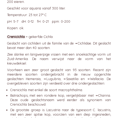
200 eieren.
Geschikt voor aquaria vanaf 300 liter.
Temperatuur: 23 tot 27° C
pH: 5-7 dH: 0-12 fH: 0-21 ppm: 0-200
Kopen: ok.
Crenicíchla
= gekerfde Cichla.
Geslacht van cichliden uit de familie van de ➛
Cichlidae
. Dit geslacht
bevat meer dan 40 soorten.
Zee slanke en langwerpige vissen met een snoekachtige vorm uit
Zuid-Amerika. De naam verwijst naar de vorm van het
kieuwdeksel.
Voorheen een zeer groot geslacht van 93 soorten. Recent zijn
meerdere soorten ondergebracht in de nieuw opgerichte
geslachten Hemeraia, ➛
Lugubria
, ➛
Saxatilia
en ➛
Wallaciia
. De
overgebleven soorten zijn verdeeld over drie ondergeslachten:
Crenicichla met enkel de soort macrophthalma.
Batrachops, met een rondere kop, vergelijkbaar met ➛
Channa
.
Deze oude geslachtsnaam werd eerder als synoniem van
Crenicichla beschouwd.
De grootste groep is Lacustria naar de typesoort C. lacustris,
met een zeer spitse kop, voorzien van een diep ingesneden,