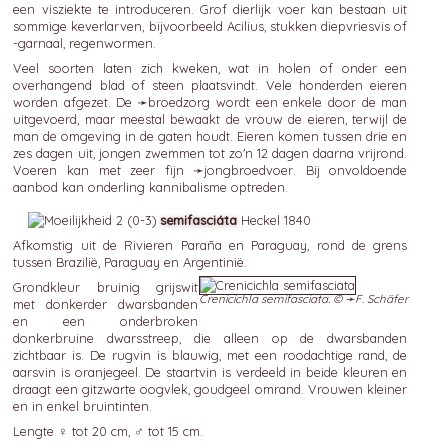
een visziekte te introduceren. Grof dierlijk voer kan bestaan uit
sommige keverlarven, bijvoorbeeld Acilius, stukken diepvriesvis of
-garnaal, regenwormen.
Veel soorten laten zich kweken, wat in holen of onder een
overhangend blad of steen plaatsvindt. Vele honderden eieren
worden afgezet. De ➛
broedzorg
wordt een enkele door de man
uitgevoerd, maar meestal bewaakt de vrouw de eieren, terwijl de
man de omgeving in de gaten houdt. Eieren komen tussen drie en
zes dagen uit, jongen zwemmen tot zo'n 12 dagen daarna vrijrond.
Voeren kan met zeer fijn ➛
jongbroedvoer
. Bij onvoldoende
aanbod kan onderling kannibalisme optreden.
semifasciáta
Heckel 1840
Afkomstig uit de Rivieren Paraña en Paraguay, rond de grens
tussen Brazilië, Paraguay en Argentinië.
Grondkleur bruinig grijswit
Crenicichla semifasciata. © ➛
F. Schäfer
met donkerder dwarsbanden
en een onderbroken
donkerbruine dwarsstreep, die alleen op de dwarsbanden
zichtbaar is. De rugvin is blauwig, met een roodachtige rand, de
aarsvin is oranjegeel. De staartvin is verdeeld in beide kleuren en
draagt een gitzwarte oogvlek, goudgeel omrand. Vrouwen kleiner
en in enkel bruintinten.
Lengte ♀ tot 20 cm, ♂ tot 15 cm.