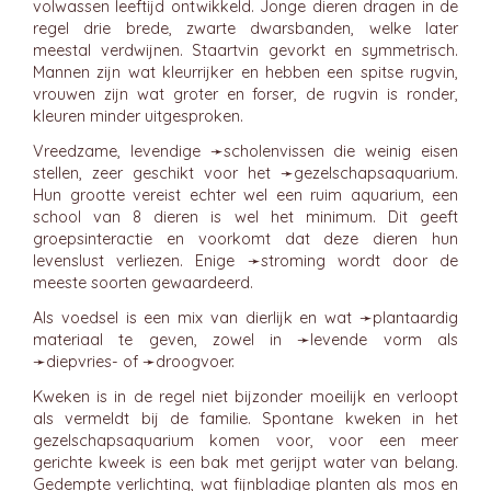
volwassen leeftijd ontwikkeld. Jonge dieren dragen in de
regel drie brede, zwarte dwarsbanden, welke later
meestal verdwijnen. Staartvin gevorkt en symmetrisch.
Mannen zijn wat kleurrijker en hebben een spitse rugvin,
vrouwen zijn wat groter en forser, de rugvin is ronder,
kleuren minder uitgesproken.
Vreedzame, levendige ➛
scholenvissen
die weinig eisen
stellen, zeer geschikt voor het ➛
gezelschapsaquarium
.
Hun grootte vereist echter wel een ruim aquarium, een
school van 8 dieren is wel het minimum. Dit geeft
groepsinteractie en voorkomt dat deze dieren hun
levenslust verliezen. Enige ➛
stroming
wordt door de
meeste soorten gewaardeerd.
Als voedsel is een mix van dierlijk en wat ➛
plantaardig
materiaal te geven, zowel in ➛
levende
vorm als
➛
diepvries
- of ➛
droogvoer
.
Kweken is in de regel niet bijzonder moeilijk en verloopt
als vermeldt bij de familie. Spontane kweken in het
gezelschapsaquarium komen voor, voor een meer
gerichte kweek is een bak met gerijpt water van belang.
Gedempte verlichting, wat fijnbladige planten als mos en