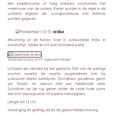
een kweekrooster of laag knikkers voorkomen het
➛
eierroven
van de ouders. Eieren worden in de regel in de
ochtend afgezet. Als ➛
jongbroedvoer
kan Artemia
worden gegeven.
arúlius
Afkomstig uit de Kaveri rivier in zuidoostelijk India, in
zuurstofrijk, helder en tot snel stromend water.
Dawkinsia arulius. © ➛
F. Ingemann Hansen
Lichaam als vermeld bij het geslacht. Eén van de weinige
soorten waarbij de zwarte jeugdvlekken ook bij
volwassen dieren aanblijven. Grondkleur goudbruin getint
wit. Staart- en aarsvin met een helderrode rand.
Schubben op de rug geven onder de juiste hoek soms
een licht blauwgroene tot paarse metaalglans.
Lengte tot 12 cm.
Verzorging en gedrag als bij de geslachtsbeschrijving.