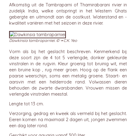
Afkomstig uit de Tambraparni of Thamirabarani rivier in
zuidelijk India, welke ontspringt in het Western Ghats
gebergte en uitmondt aan de oostkust. Waterstand en -
kwaliteit variëren met het seizoen in deze rivier.
Dawkinsia tambraparniei. © ➛
C.K. Yeo
Vorm als bij het geslacht beschreven. Kenmerkend bij
deze soort zijn de 4 tot 5 verlengde, donker gekleurde
vinstralen in de rugvin. Kleur groenig tot bruinig wit, met
een bruine kop , rug meer groen. Hoog op de flank een
paarse weerschijn, soms een metalig groene. Staart- en
aarsvin met een helderrode rand. Volwassen dieren
behouden de zwarte dwarsbanden. Vrouwen missen de
verlengde vinstralen meestal.
Lengte tot 13 cm.
Verzorging, gedrag en kweek als vermeld bij het geslacht.
Eieren komen na maximaal 2 dagen uit, jongen zwemmen
een dag later rond.
Geschikt voor aquaria vanaf 300 liter.