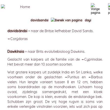
davidsandsi
dayi
davidsándsi
= naar de Britse liefhebber David Sands.
➛
Corýdoras
Dawkínsia
= naar Brits evolutiebioloog Dawkins.
Geslacht van karpers uit de familie van de ➛
Cyprinidae
.
Het bevat meer dan 10 soorten soorten.
Wat grotere karpers uit zuidelijk India en Sri Lanka, welke
voorheen onder de geslachten ➛
Puntius
en ➛
Barbus
vielen. Hun lengte varieert tussen 8 en 12 cm, hebben
soms baarddraden op de mondhoeken. Lichaam hoog
ovaal, zijdelings samengedrukt, met een kloek
voorkomen. De kop is klein, evenals de eindstandige bek.
Schubben zijn groot. De vrij hoge rugvin is soms van
enkele verlengde vinstralen voorzien, iets wat zich pas op