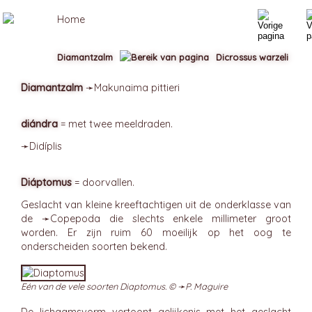
Diamantzalm
Dicrossus warzeli
Diamantzalm
➛
Makunaima
pittieri
diándra
= met twee meeldraden.
➛
Didíplis
Diáptomus
= doorvallen.
Geslacht van kleine kreeftachtigen uit de onderklasse van
de ➛
Copepoda
die slechts enkele millimeter groot
worden. Er zijn ruim 60 moeilijk op het oog te
onderscheiden soorten bekend.
Eén van de vele soorten Diaptomus. © ➛
P. Maguire