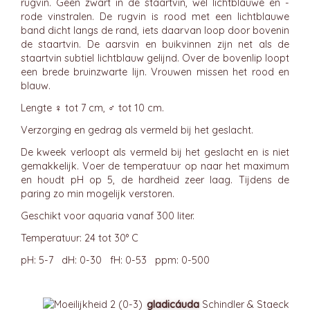
rugvin. Geen zwart in de staartvin, wel lichtblauwe en -
rode vinstralen. De rugvin is rood met een lichtblauwe
band dicht langs de rand, iets daarvan loop door bovenin
de staartvin. De aarsvin en buikvinnen zijn net als de
staartvin subtiel lichtblauw gelijnd. Over de bovenlip loopt
een brede bruinzwarte lijn. Vrouwen missen het rood en
blauw.
Lengte ♀ tot 7 cm, ♂ tot 10 cm.
Verzorging en gedrag als vermeld bij het geslacht.
De kweek verloopt als vermeld bij het geslacht en is niet
gemakkelijk. Voer de temperatuur op naar het maximum
en houdt pH op 5, de hardheid zeer laag. Tijdens de
paring zo min mogelijk verstoren.
Geschikt voor aquaria vanaf 300 liter.
Temperatuur: 24 tot 30° C
pH: 5-7 dH: 0-30 fH: 0-53 ppm: 0-500
gladicáuda
Schindler & Staeck