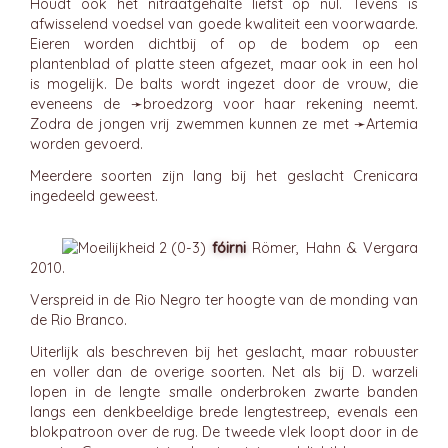
Houdt ook het nitraatgehalte liefst op nul. Tevens is
afwisselend voedsel van goede kwaliteit een voorwaarde.
Eieren worden dichtbij of op de bodem op een
plantenblad of platte steen afgezet, maar ook in een hol
is mogelijk. De balts wordt ingezet door de vrouw, die
eveneens de ➛
broedzorg
voor haar rekening neemt.
Zodra de jongen vrij zwemmen kunnen ze met ➛
Artemia
worden gevoerd.
Meerdere soorten zijn lang bij het geslacht Crenicara
ingedeeld geweest.
fóirni
Römer, Hahn & Vergara
2010.
Verspreid in de Rio Negro ter hoogte van de monding van
de Rio Branco.
Uiterlijk als beschreven bij het geslacht, maar robuuster
en voller dan de overige soorten. Net als bij D. warzeli
lopen in de lengte smalle onderbroken zwarte banden
langs een denkbeeldige brede lengtestreep, evenals een
blokpatroon over de rug. De tweede vlek loopt door in de