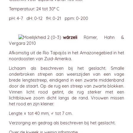
Temperatuur: 24 tot 30° C
pH: 4-7 dH: 0-12 fH: 0-21 ppm: 0-200
wárzeli
Römer, Hahn &
Vergara 2010
Afkomstig uit de Rio Tapajós in het Amazonegebied in het
noordoosten van Zuid-Amerika.
Lichaam als beschreven bij het geslacht. Smalle
onderbroken strepen aan weerszijden van een vage
brede lengtestreep, eindigend in een zwarte middenband
door de staart. Op de rug een streep van zwarte blokken.
Vinnen licht rood getint, de rug sterker met een
lichtblauwe zoom dicht langs de rand. Vrouwen missen
het rood en zijn kleiner.
Lengte ♀ tot 40 mm, ♂ tot 7 cm.
Verzorging en gedrag als beschreven bij het geslacht.
Over de kweek is weinig informatie.