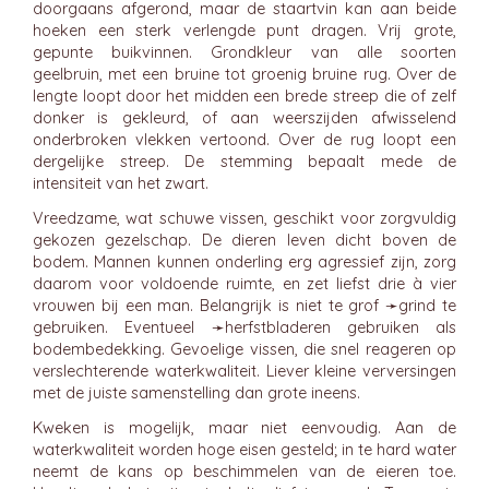
doorgaans afgerond, maar de staartvin kan aan beide
hoeken een sterk verlengde punt dragen. Vrij grote,
gepunte buikvinnen. Grondkleur van alle soorten
geelbruin, met een bruine tot groenig bruine rug. Over de
lengte loopt door het midden een brede streep die of zelf
donker is gekleurd, of aan weerszijden afwisselend
onderbroken vlekken vertoond. Over de rug loopt een
dergelijke streep. De stemming bepaalt mede de
intensiteit van het zwart.
Vreedzame, wat schuwe vissen, geschikt voor zorgvuldig
gekozen gezelschap. De dieren leven dicht boven de
bodem. Mannen kunnen onderling erg agressief zijn, zorg
daarom voor voldoende ruimte, en zet liefst drie à vier
vrouwen bij een man. Belangrijk is niet te grof ➛
grind
te
gebruiken. Eventueel ➛
herfstbladeren
gebruiken als
bodembedekking. Gevoelige vissen, die snel reageren op
verslechterende waterkwaliteit. Liever kleine verversingen
met de juiste samenstelling dan grote ineens.
Kweken is mogelijk, maar niet eenvoudig. Aan de
waterkwaliteit worden hoge eisen gesteld; in te hard water
neemt de kans op beschimmelen van de eieren toe.