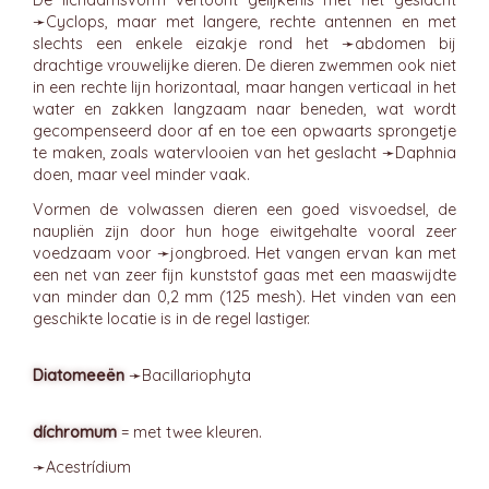
De lichaamsvorm vertoont gelijkenis met het geslacht
➛
Cyclops
, maar met langere, rechte antennen en met
slechts een enkele eizakje rond het ➛
abdomen
bij
drachtige vrouwelijke dieren. De dieren zwemmen ook niet
in een rechte lijn horizontaal, maar hangen verticaal in het
water en zakken langzaam naar beneden, wat wordt
gecompenseerd door af en toe een opwaarts sprongetje
te maken, zoals watervlooien van het geslacht ➛
Daphnia
doen, maar veel minder vaak.
Vormen de volwassen dieren een goed visvoedsel, de
naupliën zijn door hun hoge eiwitgehalte vooral zeer
voedzaam voor ➛
jongbroed
. Het vangen ervan kan met
een net van zeer fijn kunststof gaas met een maaswijdte
van minder dan 0,2 mm (125 mesh). Het vinden van een
geschikte locatie is in de regel lastiger.
Diatomeeën
➛
Bacillariophyta
díchromum
= met twee kleuren.
➛
Acestrídium