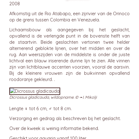
2008
Afkomstig uit de Rio Atabapo, een zijrivier van de Orinoco
op de grens tussen Colombia en Venezuela.
Lichaamsbouw als aangegeven bij het geslacht,
opvallend is de verlengde punt in de bovenste helft van
de staartvin. Beide geslachten vertonen twee helder
alternerend geblokte lijnen, over het midden en over de
rug. Aan weerszijden van de middelste is onder de juiste
lichtval een blauw iriserende dunne lijn te zien. Alle vinnen
zijn van lichtblauwe accenten voorzien, vooral de aarsvin.
Bij de kleinere vrouwen zijn de buikvinnen opvallend
roodoranje gekleurd. .
Dicrossus gladicauda, wildopname. © ➛
I. Mikolji
Lengte ♀ tot 6 cm, ♂ tot 8 cm.
Verzorging en gedrag als beschreven bij het geslacht.
Over de kweek is weinig informatie bekend.
Geschikt voor aquaria vanaf 100 liter.