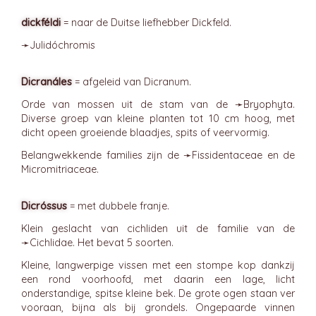
dickféldi
= naar de Duitse liefhebber Dickfeld.
➛
Julidóchromis
Dicranáles
= afgeleid van Dicranum.
Orde van mossen uit de stam van de ➛
Bryophyta
.
Diverse groep van kleine planten tot 10 cm hoog, met
dicht opeen groeiende blaadjes, spits of veervormig.
Belangwekkende families zijn de ➛
Fissidentaceae
en de
Micromitriaceae.
Dicróssus
= met dubbele franje.
Klein geslacht van cichliden uit de familie van de
➛
Cichlidae
. Het bevat 5 soorten.
Kleine, langwerpige vissen met een stompe kop dankzij
een rond voorhoofd, met daarin een lage, licht
onderstandige, spitse kleine bek. De grote ogen staan ver
vooraan, bijna als bij grondels. Ongepaarde vinnen