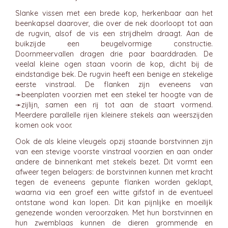
Slanke vissen met een brede kop, herkenbaar aan het
beenkapsel daarover, die over de nek doorloopt tot aan
de rugvin, alsof de vis een strijdhelm draagt. Aan de
buikzijde een beugelvormige constructie.
Doornmeervallen dragen drie paar baarddraden. De
veelal kleine ogen staan voorin de kop, dicht bij de
eindstandige bek. De rugvin heeft een benige en stekelige
eerste vinstraal. De flanken zijn eveneens van
➛
beenplaten
voorzien met een stekel ter hoogte van de
➛
zijlijn
, samen een rij tot aan de staart vormend.
Meerdere parallelle rijen kleinere stekels aan weerszijden
komen ook voor.
Ook de als kleine vleugels opzij staande borstvinnen zijn
van een stevige voorste vinstraal voorzien en aan onder
andere de binnenkant met stekels bezet. Dit vormt een
afweer tegen belagers: de borstvinnen kunnen met kracht
tegen de eveneens gepunte flanken worden geklapt,
waarna via een groef een witte gifstof in de eventueel
ontstane wond kan lopen. Dit kan pijnlijke en moeilijk
genezende wonden veroorzaken. Met hun borstvinnen en
hun zwemblaas kunnen de dieren grommende en