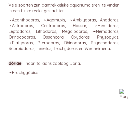
Vele soorten zijn aantrekkelijke aquariumdieren, te vinden
in een flinke reeks geslachten:
➛
Acanthodoras
, ➛
Agamyxis
, ➛
Amblydoras
, Anadoras,
➛
Astrodoras
, Centrodoras, Hassar, ➛
Hemidoras
,
Leptodoras, Lithodoras, Megalodoras, ➛
Nemadoras
,
Orinocodoras, Ossancora, Oxydoras, Physopyxis,
➛
Platydoras
, Pterodoras, Rhinodoras, Rhynchodoras,
Scorpiodoras, Tenellus, Trachydoras en Wertheimeria.
dóriae
= naar Italiaans zoöloog Doria.
➛
Brachygóbius