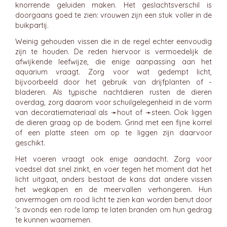
knorrende geluiden maken. Het geslachtsverschil is
doorgaans goed te zien: vrouwen zijn een stuk voller in de
buikpartij.
Weinig gehouden vissen die in de regel echter eenvoudig
zijn te houden. De reden hiervoor is vermoedelijk de
afwijkende leefwijze, die enige aanpassing aan het
aquarium vraagt. Zorg voor wat gedempt licht,
bijvoorbeeld door het gebruik van drijfplanten of -
bladeren. Als typische nachtdieren rusten de dieren
overdag, zorg daarom voor schuilgelegenheid in de vorm
van decoratiemateriaal als ➛
hout
of ➛
steen
. Ook liggen
de dieren graag op de bodem. Grind met een fijne korrel
of een platte steen om op te liggen zijn daarvoor
geschikt.
Het voeren vraagt ook enige aandacht. Zorg voor
voedsel dat snel zinkt, en voer tegen het moment dat het
licht uitgaat, anders bestaat de kans dat andere vissen
het wegkapen en de meervallen verhongeren. Hun
onvermogen om rood licht te zien kan worden benut door
's avonds een rode lamp te laten branden om hun gedrag
te kunnen waarnemen.