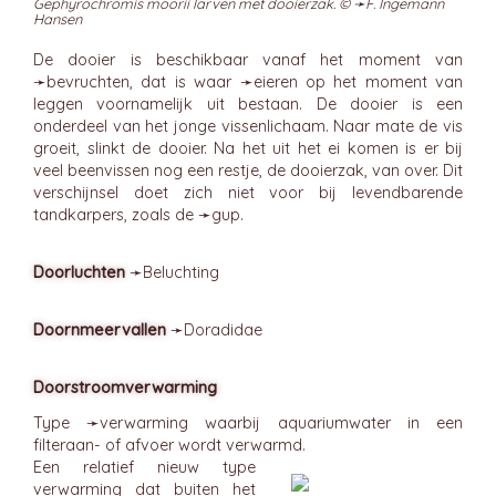
Gephyrochromis moorii larven met dooierzak. © ➛
F. Ingemann
Hansen
De dooier is beschikbaar vanaf het moment van
➛
bevruchten
, dat is waar ➛
eieren
op het moment van
leggen voornamelijk uit bestaan. De dooier is een
onderdeel van het jonge vissenlichaam. Naar mate de vis
groeit, slinkt de dooier. Na het uit het ei komen is er bij
veel beenvissen nog een restje, de dooierzak, van over. Dit
verschijnsel doet zich niet voor bij levendbarende
tandkarpers, zoals de ➛
gup
.
Doorluchten
➛
Beluchting
Doornmeervallen
➛
Doradidae
Doorstroomverwarming
Type ➛
verwarming
waarbij aquariumwater in een
filteraan- of afvoer wordt verwarmd.
Een relatief nieuw type
verwarming dat buiten het