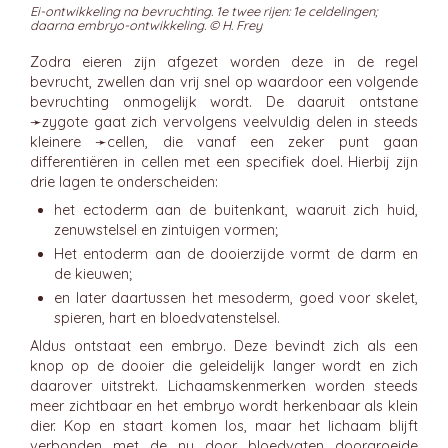
Ei-ontwikkeling na bevruchting. 1e twee rijen: 1e celdelingen;
daarna embryo-ontwikkeling. © H. Frey
Zodra eieren zijn afgezet worden deze in de regel
bevrucht, zwellen dan vrij snel op waardoor een volgende
bevruchting onmogelijk wordt. De daaruit ontstane
➛
zygote
gaat zich vervolgens veelvuldig delen in steeds
kleinere ➛
cellen
, die vanaf een zeker punt gaan
differentiëren in cellen met een specifiek doel. Hierbij zijn
drie lagen te onderscheiden:
het ectoderm aan de buitenkant, waaruit zich huid,
zenuwstelsel en zintuigen vormen;
Het entoderm aan de dooierzijde vormt de darm en
de kieuwen;
en later daartussen het mesoderm, goed voor skelet,
spieren, hart en bloedvatenstelsel.
Aldus ontstaat een embryo. Deze bevindt zich als een
knop op de dooier die geleidelijk langer wordt en zich
daarover uitstrekt. Lichaamskenmerken worden steeds
meer zichtbaar en het embryo wordt herkenbaar als klein
dier. Kop en staart komen los, maar het lichaam blijft
verbonden met de nu door bloedvaten doorgroeide