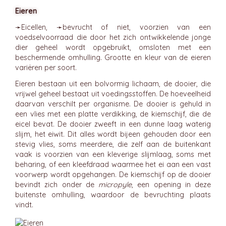
Eieren
➛
Eicellen
, ➛
bevrucht
of niet, voorzien van een
voedselvoorraad die door het zich ontwikkelende jonge
dier geheel wordt opgebruikt, omsloten met een
beschermende omhulling. Grootte en kleur van de eieren
variëren per soort.
Eieren bestaan uit een bolvormig lichaam, de dooier, die
vrijwel geheel bestaat uit voedingsstoffen. De hoeveelheid
daarvan verschilt per organisme. De dooier is gehuld in
een vlies met een platte verdikking, de kiemschijf, die de
eicel bevat. De dooier zweeft in een dunne laag waterig
slijm, het eiwit. Dit alles wordt bijeen gehouden door een
stevig vlies, soms meerdere, die zelf aan de buitenkant
vaak is voorzien van een kleverige slijmlaag, soms met
beharing, of een kleefdraad waarmee het ei aan een vast
voorwerp wordt opgehangen. De kiemschijf op de dooier
bevindt zich onder de
micropyle
, een opening in deze
buitenste omhulling, waardoor de bevruchting plaats
vindt.