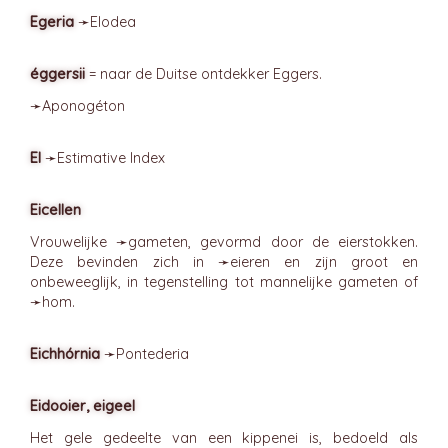
Egeria
➛
Elodea
éggersii
= naar de Duitse ontdekker Eggers.
➛
Aponogéton
EI
➛
Estimative
Index
Eicellen
Vrouwelijke ➛
gameten
, gevormd door de eierstokken.
Deze bevinden zich in ➛
eieren
en zijn groot en
onbeweeglijk, in tegenstelling tot mannelijke gameten of
➛
hom
.
Eichhórnia
➛
Pontederia
Eidooier, eigeel
Het gele gedeelte van een kippenei is, bedoeld als