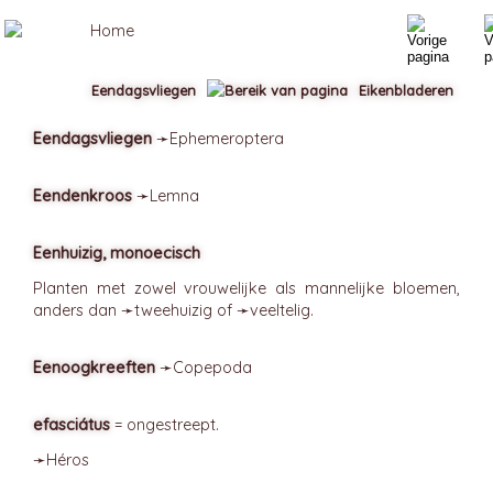
Eendagsvliegen
Eikenbladeren
Eendagsvliegen
➛
Ephemeroptera
Eendenkroos
➛
Lemna
Eenhuizig, monoecisch
Planten met zowel vrouwelijke als mannelijke bloemen,
anders dan ➛
tweehuizig
of ➛
veeltelig
.
Eenoogkreeften
➛
Copepoda
efasciátus
= ongestreept.
➛
Héros