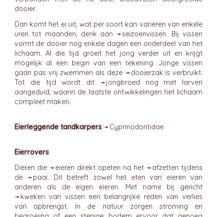
dooier.
Dan komt het ei uit, wat per soort kan variëren van enkele
uren tot maanden, denk aan ➛
seizoenvissen
. Bij vissen
vormt de dooier nog enkele dagen een onderdeel van het
lichaam. Al die tijd groeit het jong verder uit en krijgt
mogelijk al een begin van een tekening. Jonge vissen
gaan pas vrij zwemmen als deze ➛
dooierzak
is verbruikt.
Tot die tijd wordt dit ➛
jongbroed
nog met larven
aangeduid, waarin de laatste ontwikkelingen het lichaam
compleet maken.
Eierleggende tandkarpers
➛
Cyprinodontidae
Eierrovers
Dieren die ➛
eieren
direkt opeten na het ➛
afzetten
tijdens
de ➛
paai
. Dit betreft zowel het eten van eieren van
anderen als de eigen eieren. Met name bij gericht
➛
kweken
van vissen een belangrijke reden van verlies
van opbrengst. In de natuur zorgen stroming en
begroeiing of een stenige bodem ervoor dat genoeg