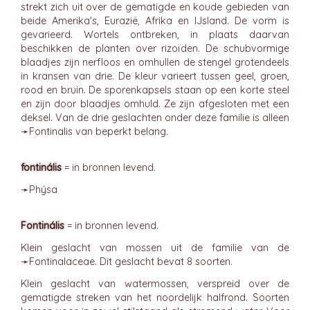
strekt zich uit over de gematigde en koude gebieden van
beide Amerika's, Eurazië, Afrika en IJsland. De vorm is
gevarieerd. Wortels ontbreken, in plaats daarvan
beschikken de planten over rizoïden. De schubvormige
blaadjes zijn nerfloos en omhullen de stengel grotendeels
in kransen van drie. De kleur varieert tussen geel, groen,
rood en bruin. De sporenkapsels staan op een korte steel
en zijn door blaadjes omhuld. Ze zijn afgesloten met een
deksel. Van de drie geslachten onder deze familie is alleen
➛
Fontinalis
van beperkt belang.
fontinális
= in bronnen levend.
➛
Phýsa
Fontinális
= in bronnen levend.
Klein geslacht van mossen uit de familie van de
➛
Fontinalaceae
. Dit geslacht bevat 8 soorten.
Klein geslacht van watermossen, verspreid over de
gematigde streken van het noordelijk halfrond. Soorten