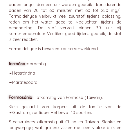
baden langer dan een uur worden gebruikt, kort durende
baden van 20 tot 60 minuten met 60 tot 250 mg/l.
Formaldehyde verbruikt veel zuurstof tijdens oplossing,
reden om het water goed te ➛
beluchten
tijdens de
behandeling. De stof vervalt binnen 30 uur bij
kamertemperatuur. Ventileer goed tijdens gebruik, de stof
is zeer reactief.
Formaldehyde is bewezen kankerverwekkend.
formósa
= prachtig.
➛
Heterándria
➛
Maratecóara
Formosánia
= afkomstig van Formosa (Taiwan).
Klein geslacht van karpers uit de familie van de
➛
Gastromyzontidae
. Het bevat 10 soorten.
Steenkruipers afkomstig uit China en Taiwan. Slanke en
langwerpige, wat grotere vissen met een vlakke buik en