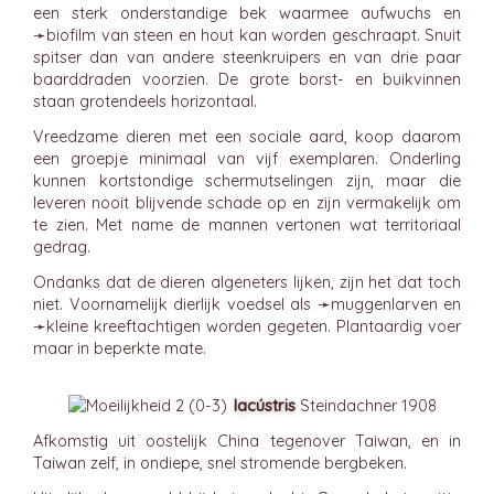
een sterk onderstandige bek waarmee aufwuchs en
➛
biofilm
van steen en hout kan worden geschraapt. Snuit
spitser dan van andere steenkruipers en van drie paar
baarddraden voorzien. De grote borst- en buikvinnen
staan grotendeels horizontaal.
Vreedzame dieren met een sociale aard, koop daarom
een groepje minimaal van vijf exemplaren. Onderling
kunnen kortstondige schermutselingen zijn, maar die
leveren nooit blijvende schade op en zijn vermakelijk om
te zien. Met name de mannen vertonen wat territoriaal
gedrag.
Ondanks dat de dieren algeneters lijken, zijn het dat toch
niet. Voornamelijk dierlijk voedsel als ➛
muggenlarven
en
➛
kleine kreeftachtigen
worden gegeten. Plantaardig voer
maar in beperkte mate.
lacústris
Steindachner 1908
Afkomstig uit oostelijk China tegenover Taiwan, en in
Taiwan zelf, in ondiepe, snel stromende bergbeken.