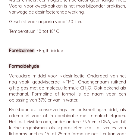
water en liefst een hogere temperatuur gaan langer mee.
Vooral voor kweekbakken is het mos bijzonder praktisch,
vanwege de desinfecterende werking.
Geschikt voor aquaria vanaf 30 liter.
Temperatuur: 10 tot 18° C
Forelzalmen
➛
Erythrinidae
Formaldehyde
Verouderd middel voor ➛
desinfectie
. Onderdeel van het
nog vaak geadviseerde ➛
FMC
. Onaangenaam ruikend
giftig gas met de molecuulformule CH₂O. Ook bekend als
methanal. Formaline of formol is de naam voor een
oplossing van 37% er van in water.
Bruikbaar als conserverings- en ontsmettingsmiddel, als
alternatief voor of in combinatie met ➛
malachietgroen
.
Het tast eiwitten aan, onder andere RNA en ➛
DNA
, wat bij
kleine organismen als ➛
parasieten
leidt tot verlies van
lichaamsfuncties. 15 tot 25 mg formaline per liter kan voor