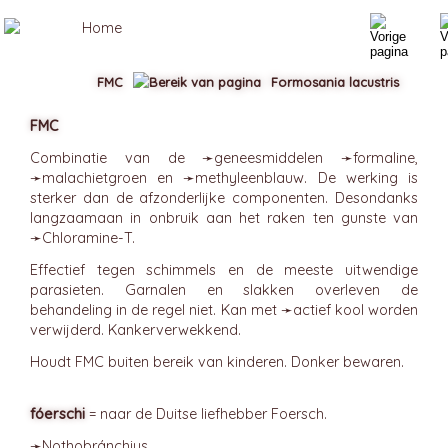
FMC
Formosania lacustris
FMC
Combinatie van de ➛
geneesmiddelen
➛
formaline
,
➛
malachietgroen
en ➛
methyleenblauw
. De werking is
sterker dan de afzonderlijke componenten. Desondanks
langzaamaan in onbruik aan het raken ten gunste van
➛
Chloramine-T
.
Effectief tegen schimmels en de meeste uitwendige
parasieten. Garnalen en slakken overleven de
behandeling in de regel niet. Kan met ➛
actief kool
worden
verwijderd. Kankerverwekkend.
Houdt FMC buiten bereik van kinderen. Donker bewaren.
fóerschi
= naar de Duitse liefhebber Foersch.
➛
Nothobránchius