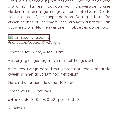
Uiterlijk als vermeld bij het geslacht. Over de beigewitte
grondkleur ligt een patroon van langwerpige bruine
vlekken met een regelmatige afstand tot elkaar. Op de
kop is dit een fijner stippenpatroon. De rug is bruin. De
vinnen hebben bruine dwarslijnen. Vrouwen zijn forser van
bouw en groter. Mannen vertonen knobbeltjes op de kop.
Formosania lacustris. © ➛
Zonghan
Lengte ♀ tot 12 cm, ♂ tot 10 cm.
Verzorging en gedrag als vermeld bij het geslacht.
Vermoedelijk zijn deze dieren seizoensbroeders, maar de
kweek is in het aquarium nog niet gelukt.
Geschikt voor aquaria vanaf 100 liter.
Temperatuur: 20 tot 24° C
pH: 6-8 dH: 0-18 fH: 0-32 ppm: 0-300
Kopen: ok.