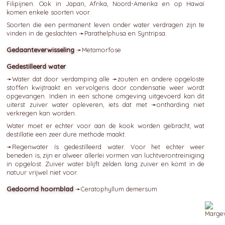
Filipijnen. Ook in Japan, Afrika, Noord-Amerika en op Hawaï
komen enkele soorten voor.
Soorten die een permanent leven onder water verdragen zijn te
vinden in de geslachten ➛
Parathelphusa
en Syntripsa.
Gedaanteverwisseling
➛
Metamorfose
Gedestilleerd water
➛
Water
dat door verdamping alle ➛
zouten
en andere opgeloste
stoffen kwijtraakt en vervolgens door condensatie weer wordt
opgevangen. Indien in een schone omgeving uitgevoerd kan dit
uiterst zuiver water opleveren, iets dat met ➛
ontharding
niet
verkregen kan worden.
Water moet er echter voor aan de kook worden gebracht, wat
destillatie een zeer dure methode maakt.
➛
Regenwater
ís gedestilleerd water. Voor het echter weer
beneden is, zijn er alweer allerlei vormen van luchtverontreiniging
in opgelost. Zuiver water blijft zelden lang zuiver en komt in de
natuur vrijwel niet voor.
Gedoornd hoornblad
➛
Ceratophyllum
demersum