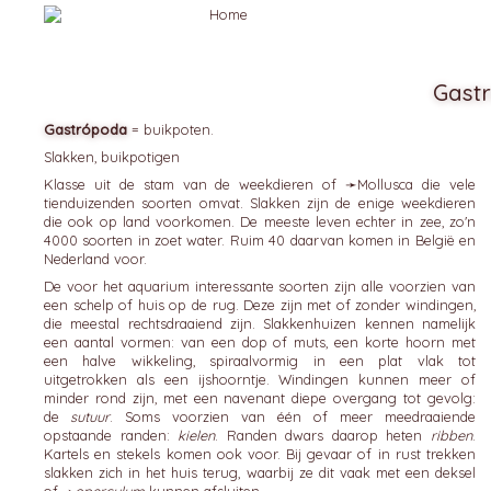
Gast
Gastrópoda
= buikpoten.
Slakken, buikpotigen
Klasse uit de stam van de weekdieren of ➛
Mollusca
die vele
tienduizenden soorten omvat. Slakken zijn de enige weekdieren
die ook op land voorkomen. De meeste leven echter in zee, zo'n
4000 soorten in zoet water. Ruim 40 daarvan komen in België en
Nederland voor.
De voor het aquarium interessante soorten zijn alle voorzien van
een schelp of huis op de rug. Deze zijn met of zonder windingen,
die meestal rechtsdraaiend zijn. Slakkenhuizen kennen namelijk
een aantal vormen: van een dop of muts, een korte hoorn met
een halve wikkeling, spiraalvormig in een plat vlak tot
uitgetrokken als een ijshoorntje. Windingen kunnen meer of
minder rond zijn, met een navenant diepe overgang tot gevolg:
de
sutuur
. Soms voorzien van één of meer meedraaiende
opstaande randen:
kielen
. Randen dwars daarop heten
ribben
.
Kartels en stekels komen ook voor. Bij gevaar of in rust trekken
slakken zich in het huis terug, waarbij ze dit vaak met een deksel