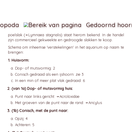
ropoda
Gedoornd hoor
poelslak (➛
Lymnaea
stagnalis) staat hierom bekend. In de handel
zijn commercieel gekweekte en gedroogde slakken te koop.
Schema om inheemse 'verstekelingen' in het aquarium op naam te
brengen:
Huisvorm:
Dop- of mutsvormig: 2
Conisch gedraaid als een ijshoorn: zie 3
In een min of meer plat vlak gedraaid: 6
(van 1a) Dop- of mutsvormig huis:
Punt naar links gericht: ➛
Acroloxidae
Met groeven van de punt naar de rand: ➛
Ancylus
(1b) Conisch, met de punt naar:
Opzij: 4
Achteren: 5