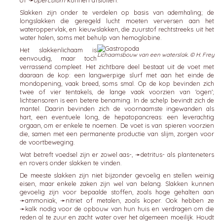
of
➛
operculum
kunnen afsluiten.
Slakken zijn onder te verdelen op basis van ademhaling; de
longslakken die geregeld lucht moeten verversen aan het
wateroppervlak, en kieuwslakken, die zuurstof rechtstreeks uit het
water halen, soms met behulp van hemoglobine.
Het slakkenlichaam is
Lichaamsbouw van een waterslak. © H. Frey
eenvoudig, maar toch
verrassend compleet. Het zichtbare deel bestaat uit de voet met
daaraan de kop: een langwerpige slurf met aan het einde de
mondopening, vaak breed, soms smal. Op de kop bevinden zich
twee of vier tentakels, de lange vaak voorzien van 'ogen';
lichtsensoren is een betere benaming. In de schelp bevindt zich de
mantel. Daarin bevinden zich de voornaamste ingewanden als
hart, een eventuele long, de hepatopancreas: een leverachtig
orgaan, om er enkele te noemen. De voet is van spieren voorzien
die, samen met een permanente productie van slijm, zorgen voor
de voortbeweging.
Wat betreft voedsel zijn er zowel aas-, ➛
detritus-
als planteneters
en rovers onder slakken te vinden.
De meeste slakken zijn niet bijzonder gevoelig en stellen weinig
eisen, maar enkele zaken zijn wel van belang. Slakken kunnen
gevoelig zijn voor bepaalde stoffen, zoals hoge gehalten aan
➛
ammoniak
, ➛
nitriet
of metalen, zoals koper. Ook hebben ze
➛
kalk
nodig voor de opbouw van hun huis en verdragen om die
reden al te zuur en zacht water over het algemeen moeilijk. Houdt