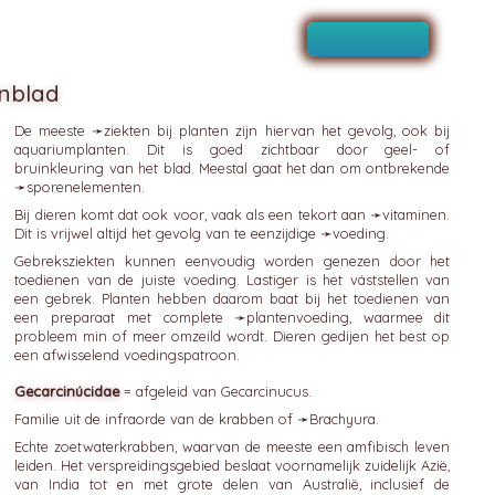
nblad
De meeste ➛
ziekten bij planten
zijn hiervan het gevolg, ook bij
aquariumplanten. Dit is goed zichtbaar door geel- of
bruinkleuring van het blad. Meestal gaat het dan om ontbrekende
➛
sporenelementen
.
Bij dieren komt dat ook voor, vaak als een tekort aan ➛
vitaminen
.
Dit is vrijwel altijd het gevolg van te eenzijdige ➛
voeding
.
Gebreksziekten kunnen eenvoudig worden genezen door het
toedienen van de juiste voeding. Lastiger is het váststellen van
een gebrek. Planten hebben daarom baat bij het toedienen van
een preparaat met complete ➛
plantenvoeding
, waarmee dit
probleem min of meer omzeild wordt. Dieren gedijen het best op
een afwisselend voedingspatroon.
Gecarcinúcidae
= afgeleid van Gecarcinucus.
Familie uit de infraorde van de krabben of ➛
Brachyura
.
Echte zoetwaterkrabben, waarvan de meeste een amfibisch leven
leiden. Het verspreidingsgebied beslaat voornamelijk zuidelijk Azië,
van India tot en met grote delen van Australië, inclusief de