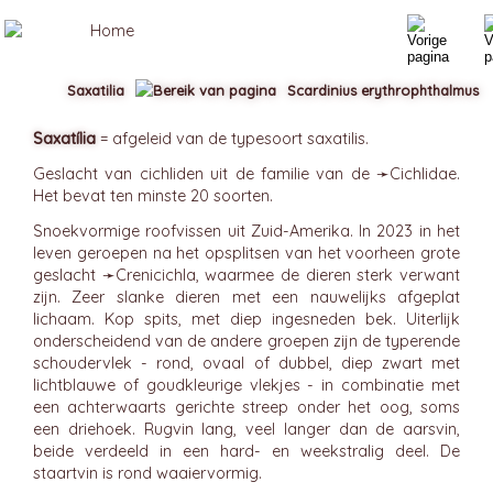
Saxatilia
Scardinius erythrophthalmus
Saxatília
= afgeleid van de typesoort saxatilis.
Geslacht van cichliden uit de familie van de ➛
Cichlidae
.
Het bevat ten minste 20 soorten.
Snoekvormige roofvissen uit Zuid-Amerika. In 2023 in het
leven geroepen na het opsplitsen van het voorheen grote
geslacht ➛
Crenicichla
, waarmee de dieren sterk verwant
zijn. Zeer slanke dieren met een nauwelijks afgeplat
lichaam. Kop spits, met diep ingesneden bek. Uiterlijk
onderscheidend van de andere groepen zijn de typerende
schoudervlek - rond, ovaal of dubbel, diep zwart met
lichtblauwe of goudkleurige vlekjes - in combinatie met
een achterwaarts gerichte streep onder het oog, soms
een driehoek. Rugvin lang, veel langer dan de aarsvin,
beide verdeeld in een hard- en weekstralig deel. De
staartvin is rond waaiervormig.