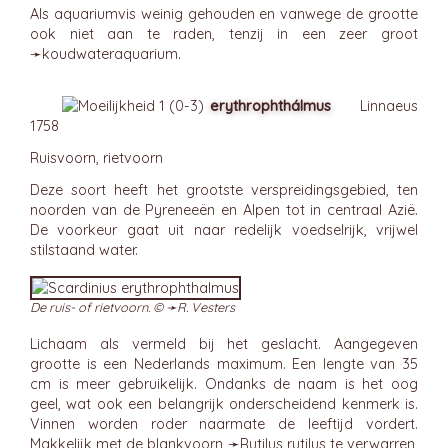
Als aquariumvis weinig gehouden en vanwege de grootte
ook niet aan te raden, tenzij in een zeer groot
➛
koudwateraquarium
.
erythrophthálmus
Linnaeus
1758
Ruisvoorn, rietvoorn
Deze soort heeft het grootste verspreidingsgebied, ten
noorden van de Pyreneeën en Alpen tot in centraal Azië.
De voorkeur gaat uit naar redelijk voedselrijk, vrijwel
stilstaand water.
De ruis- of rietvoorn. © ➛
R. Vesters
Lichaam als vermeld bij het geslacht. Aangegeven
grootte is een Nederlands maximum. Een lengte van 35
cm is meer gebruikelijk. Ondanks de naam is het oog
geel, wat ook een belangrijk onderscheidend kenmerk is.
Vinnen worden roder naarmate de leeftijd vordert.
Makkelijk met de blankvoorn ➛
Rutilus
rutilus te verwarren,