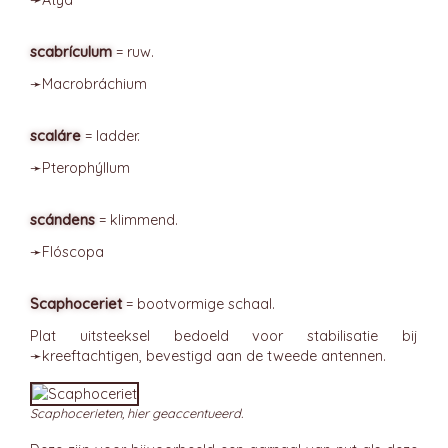
➛
Átya
scabrículum
= ruw.
➛
Macrobráchium
scaláre
= ladder.
➛
Pterophýllum
scándens
= klimmend.
➛
Flóscopa
Scaphoceriet
= bootvormige schaal.
Plat uitsteeksel bedoeld voor stabilisatie bij
➛
kreeftachtigen
, bevestigd aan de tweede antennen.
Scaphocerieten, hier geaccentueerd.