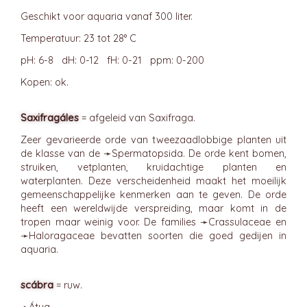
Geschikt voor aquaria vanaf 300 liter.
Temperatuur: 23 tot 28° C
pH: 6-8 dH: 0-12 fH: 0-21 ppm: 0-200
Kopen: ok.
Saxifragáles
= afgeleid van Saxifraga.
Zeer gevarieerde orde van tweezaadlobbige planten uit
de klasse van de ➛
Spermatopsida
. De orde kent bomen,
struiken, vetplanten, kruidachtige planten en
waterplanten. Deze verscheidenheid maakt het moeilijk
gemeenschappelijke kenmerken aan te geven. De orde
heeft een wereldwijde verspreiding, maar komt in de
tropen maar weinig voor. De families ➛
Crassulaceae
en
➛
Haloragaceae
bevatten soorten die goed gedijen in
aquaria.
scábra
= ruw.