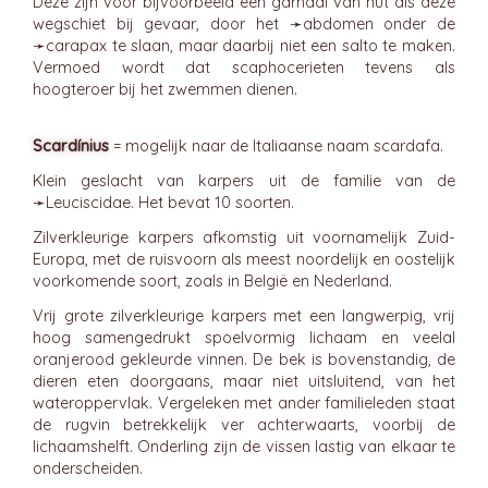
Deze zijn voor bijvoorbeeld een garnaal van nut als deze
wegschiet bij gevaar, door het ➛
abdomen
onder de
➛
carapax
te slaan, maar daarbij niet een salto te maken.
Vermoed wordt dat scaphocerieten tevens als
hoogteroer bij het zwemmen dienen.
Scardínius
= mogelijk naar de Italiaanse naam scardafa.
Klein geslacht van karpers uit de familie van de
➛
Leuciscidae
. Het bevat 10 soorten.
Zilverkleurige karpers afkomstig uit voornamelijk Zuid-
Europa, met de ruisvoorn als meest noordelijk en oostelijk
voorkomende soort, zoals in België en Nederland.
Vrij grote zilverkleurige karpers met een langwerpig, vrij
hoog samengedrukt spoelvormig lichaam en veelal
oranjerood gekleurde vinnen. De bek is bovenstandig, de
dieren eten doorgaans, maar niet uitsluitend, van het
wateroppervlak. Vergeleken met ander familieleden staat
de rugvin betrekkelijk ver achterwaarts, voorbij de
lichaamshelft. Onderling zijn de vissen lastig van elkaar te
onderscheiden.