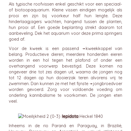
Als typische roofvissen enkel geschikt voor een speciaal-
of biotoopaquarium. Kleine vissen eindigen mogelijk als
prooi en zijn bij voorkeur half hun lengte. Deze
hinderlaagjagers wachten, hangend tussen de planten,
hun prooi af. Een goede beplanting strekt daarom tot
aanbeveling. Dek het aquarium voor deze prima springers
goed af.
Voor de kweek is een passend ➛
kweekkoppel
van
belang. Productieve dieren; meerdere honderden eieren
worden in een hol tegen het plafond of onder een
overhangend voorwerp bevestigd. Deze komen na
ongeveer drie tot zes dagen uit, waarna de jongen nog
tot 12 dagen op hun dooierzak teren alvorens vrij te
zwemmen. Dan kunnen ze met het fijnste ➛
jongbroedvoer
worden gevoerd. Zorg voor voldoende voeding om
onderling kannibalisme te voorkomen. De jongen eten
veel.
lepidota
Heckel 1840
Inheems in de rio Paraná en Paraguay, in Brazilië,