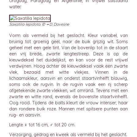
Uruguay, Paraguay en Argentinië, in vrijwel stilstaand
water.
Saxatilia lepidota. © ➛
D. Davesne
Vorm als vermeld bij het geslacht. Kleur variabel, van
bruinig tot groenig geel, naar de buik grijzig wit. Soms
geheel met een gele tint. Van de bovenlip tot in de staart
een vrij brede, zwarte lengtestreep. Deze is op de
kieuwdeksel het duidelijkst, en kan voor de rest vrijwel
verdwijnen. Hoog achter de kieuwdeksel vaak een zwarte
vlek, bezaaid met witte vlekjes. Vinnen in de
lichaamskleur, aarsvin en onderst staartvinhelft blauwig,
soms ook de rugvin. In de rugvin vaak een rij scherp
afgetekende zwarte vlekken, wit omrand. Tevens met een
zwarte en witte rand, evenals de bovenste staartvinhelft.
Oog rood. Tijdens de balts kleurt de vrouw intenser, haar
dan rondere buik roze. Mannen met spitsere punten aan
rug- en aarsvin.
Lengte ♀ tot 16 cm, ♂ tot 20 cm.
Verzorging, gedrag en kweek als vermeld bij het geslacht.