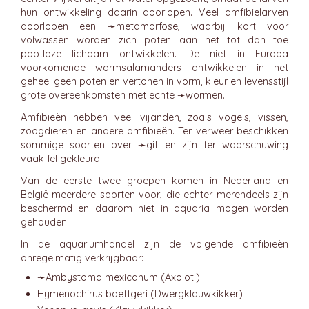
hun ontwikkeling daarin doorlopen. Veel amfibielarven
doorlopen een ➛
metamorfose
, waarbij kort voor
volwassen worden zich poten aan het tot dan toe
pootloze lichaam ontwikkelen. De niet in Europa
voorkomende wormsalamanders ontwikkelen in het
geheel geen poten en vertonen in vorm, kleur en levensstijl
grote overeenkomsten met echte ➛
wormen
.
Amfibieën hebben veel vijanden, zoals vogels, vissen,
zoogdieren en andere amfibieën. Ter verweer beschikken
sommige soorten over ➛
gif
en zijn ter waarschuwing
vaak fel gekleurd.
Van de eerste twee groepen komen in Nederland en
België meerdere soorten voor, die echter merendeels zijn
beschermd en daarom niet in aquaria mogen worden
gehouden.
In de aquariumhandel zijn de volgende amfibieën
onregelmatig verkrijgbaar:
➛
Ambystoma
mexicanum (Axolotl)
Hymenochirus boettgeri (Dwergklauwkikker)