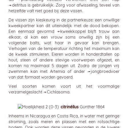
➛
detritus
is gebruikelijk. Zorg voor afwisseling, teveel van
hetzelfde valt niet goed bij deze vissen.
De vissen zijn kieskeurig in de partnerkeuze: een onwillige
kweekpartner kan dit uiteindelijk met de dood bekopen.
Een eenmaal gevormd ➛
kweekkoppel
blijft trouw aan
elkaar, al kan een vrouw soms onwillig zijn bij een
volgende balts, wat haar in gevaar kan brengen.
Verhogen van de temperatuur richting het maximum kan
de kweek stimuleren. Eieren worden in honderdtallen op
hout, steen of andere stevige voorwerpen afgezet, en
komen na maximaal 5 dagen uit. Zodra de jongen vrij
zwemmen kan met Artemia of ander ➛
jongbroedvoer
van dat formaat worden gevoerd.
Veel soorten komen voort uit het voormalige
verzamelgeslacht ➛
Cichlasoma
.
citrinéllus
Günther 1864
Inheems in Nicaragua en Costa Rica, in water met geringe
stroming, zoals meren en plassen met een rotsachtige
bodem. Ook worden deze vissen gevonden in de luwere