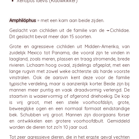
Xenopus laevis (Klauwkikker)
Amphilóphus
= met een kam aan beide zijden.
Geslacht van cichliden uit de familie van de ➛
Cichlidae
.
Dit geslacht bevat meer dan 15 soorten.
Grote en agressieve cichliden uit Midden-Amerika, van
zuidelijk Mexico tot Panama, die vooral zijn te vinden in
laagland, zoals meren, plassen en traag stromende, brede
rivieren. Lichaam hoog ovaal, zijdelings afgeplat, met een
lange rugvin met zowel weke achterste als harde voorste
vinstralen. Ook de aarsvin kent deze voor de familie
typische verdeling, maar is aanzienlijk korter. Beide zijn bij
mannen meer puntig en vaak draadvormig verlengd. De
staartvin is waaiervormig of afgerond driehoekig. De kop
is vrij groot, met een steile voorhoofdslijn, grote,
beweeglijke ogen en een normaal formaat eindstandige
bek. Schubben vrij groot. Mannen zijn doorgaans forser
en ontwikkelen een grotere voorhoofdbult. Gemiddeld
worden de dieren tot zo'n 10 jaar oud.
Tot zeer agressieve dieren, die in het ergste geval vechten