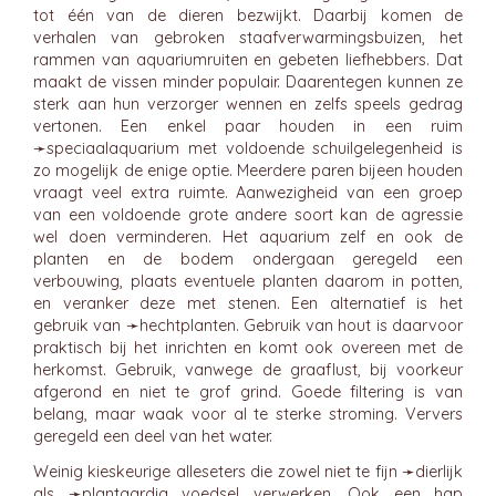
tot één van de dieren bezwijkt. Daarbij komen de
verhalen van gebroken staafverwarmingsbuizen, het
rammen van aquariumruiten en gebeten liefhebbers. Dat
maakt de vissen minder populair. Daarentegen kunnen ze
sterk aan hun verzorger wennen en zelfs speels gedrag
vertonen. Een enkel paar houden in een ruim
➛
speciaalaquarium
met voldoende schuilgelegenheid is
zo mogelijk de enige optie. Meerdere paren bijeen houden
vraagt veel extra ruimte. Aanwezigheid van een groep
van een voldoende grote andere soort kan de agressie
wel doen verminderen. Het aquarium zelf en ook de
planten en de bodem ondergaan geregeld een
verbouwing, plaats eventuele planten daarom in potten,
en veranker deze met stenen. Een alternatief is het
gebruik van ➛
hechtplanten
. Gebruik van hout is daarvoor
praktisch bij het inrichten en komt ook overeen met de
herkomst. Gebruik, vanwege de graaflust, bij voorkeur
afgerond en niet te grof grind. Goede filtering is van
belang, maar waak voor al te sterke stroming. Ververs
geregeld een deel van het water.
Weinig kieskeurige alleseters die zowel niet te fijn ➛
dierlijk
als ➛
plantaardig
voedsel verwerken. Ook een hap