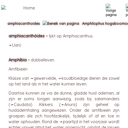
amphiacanthoides
Amphilophus hogaboomo
amphiacanthóides
= lijkt op Amphiacanthus.
➛
Uarú
Amphíbia
= dubbelleven.
Amfibieën
Klasse van ➛
gewervelde
, ➛
koudbloedige
dieren die zowel
op het land als in het water kunnen leven.
Daartoe kunnen ze via de dunne, gladde huid ademen, al
zijn er soms longen aanwezig, zoals bij salamanders
(➛
Caudata
). Kikkers (➛
Anura
) zijn geheel op
huidademhaling aangewezen. Onder de amfibieën zijn
groepen die zich hoofdzakelijk, tijdelijk of af en toe in
water ophouden. Rond de ➛
paartijd
in het voorjaar wordt
echter vrijwel altijd het water opgezocht, omdat de larven