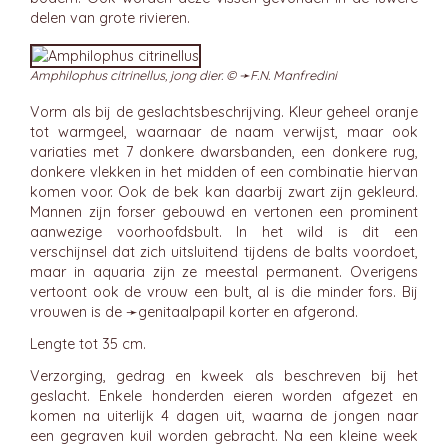
delen van grote rivieren.
Amphilophus citrinellus, jong dier. © ➛
F.N. Manfredini
Vorm als bij de geslachtsbeschrijving. Kleur geheel oranje
tot warmgeel, waarnaar de naam verwijst, maar ook
variaties met 7 donkere dwarsbanden, een donkere rug,
donkere vlekken in het midden of een combinatie hiervan
komen voor. Ook de bek kan daarbij zwart zijn gekleurd.
Mannen zijn forser gebouwd en vertonen een prominent
aanwezige voorhoofdsbult. In het wild is dit een
verschijnsel dat zich uitsluitend tijdens de balts voordoet,
maar in aquaria zijn ze meestal permanent. Overigens
vertoont ook de vrouw een bult, al is die minder fors. Bij
vrouwen is de ➛
genitaalpapil
korter en afgerond.
Lengte tot 35 cm.
Verzorging, gedrag en kweek als beschreven bij het
geslacht. Enkele honderden eieren worden afgezet en
komen na uiterlijk 4 dagen uit, waarna de jongen naar
een gegraven kuil worden gebracht. Na een kleine week