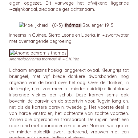
eigen opgezet. Dit vanwege het afwijkend liggende
➛
zijlijnkanaal
, ziedaar de geslachtsnaam.
thómasi
Boulenger 1915
Inheems in Guinee, Sierra Leone en Liberia, in ➛
zwartwater
met overhangende begroeiing.
Anomalochromis thomasi. © ➛
C.K. Yeo
Lichaam enigszins hoekig langgerekt ovaal. Kleur grijs tot
bruingeel, met vijf brede donkere dwarsbanden, nog
afgezien van de band over het oog. Over de flanken, in
de lengte, rijen van meer of minder duidelijke lichtblauw
iriserende vlekjes per schub. Deze komen soms ook
bovenin de aarsvin en de staartvin voor. Rugvin lang en,
net als de kortere aarsvin, tweedelig. Het voorste deel is
van harde vinstralen, het achterste van zachte voorzien.
Vinnen alle afgerond en transparant. De rugvin heeft een
rode rand met daaronder een blauwe. Mannen wat groter
en minder duidelijk zwart getekend, vrouwen met een