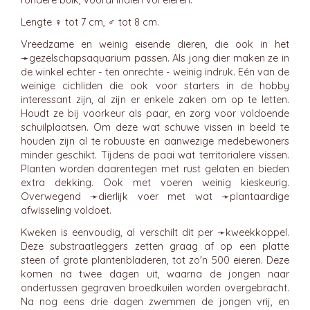
rondere buik, vooral indien vol eieren.
Lengte ♀ tot 7 cm, ♂ tot 8 cm.
Vreedzame en weinig eisende dieren, die ook in het
➛
gezelschapsaquarium
passen. Als jong dier maken ze in
de winkel echter - ten onrechte - weinig indruk. Eén van de
weinige cichliden die ook voor starters in de hobby
interessant zijn, al zijn er enkele zaken om op te letten.
Houdt ze bij voorkeur als paar, en zorg voor voldoende
schuilplaatsen. Om deze wat schuwe vissen in beeld te
houden zijn al te robuuste en aanwezige medebewoners
minder geschikt. Tijdens de paai wat territorialere vissen.
Planten worden daarentegen met rust gelaten en bieden
extra dekking. Ook met voeren weinig kieskeurig.
Overwegend ➛
dierlijk
voer met wat ➛
plantaardige
afwisseling voldoet.
Kweken is eenvoudig, al verschilt dit per ➛
kweekkoppel
.
Deze substraatleggers zetten graag af op een platte
steen of grote plantenbladeren, tot zo'n 500 eieren. Deze
komen na twee dagen uit, waarna de jongen naar
ondertussen gegraven broedkuilen worden overgebracht.
Na nog eens drie dagen zwemmen de jongen vrij, en