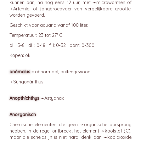
kunnen dan, na nog eens 12 uur, met ➛
microwormen
of
➛
Artemia
, of jongbroedvoer van vergelijkbare grootte,
worden gevoerd.
Geschikt voor aquaria vanaf 100 liter.
Temperatuur: 23 tot 27° C
pH: 5-8 dH: 0-18 fH: 0-32 ppm: 0-300
Kopen: ok.
anómalus
= abnormaal, buitengewoon.
➛
Syngonánthus
Anopthíchthys
➛
Astyanax
Anorganisch
Chemische elementen die geen ➛
organische
oorsprong
hebben. In de regel ontbreekt het element ➛
koolstof
(C),
maar die scheidslijn is niet hard: denk aan ➛
kooldioxide