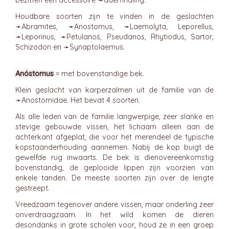
bezitten een accessoire ➛
ademhaling
.
Houdbare soorten zijn te vinden in de geslachten
➛
Abramites
, ➛
Anostomus
, ➛
Laemolyta
, Leporellus,
➛
Leporinus
, ➛
Petulanos
, Pseudanos, Rhytiodus, Sartor,
Schizodon en ➛
Synaptolaemus
.
Anóstomus
= met bovenstandige bek.
Klein geslacht van karperzalmen uit de familie van de
➛
Anostomidae
. Het bevat 4 soorten.
Als alle leden van de familie langwerpige, zeer slanke en
stevige gebouwde vissen, het lichaam alleen aan de
achterkant afgeplat, die voor het merendeel de typische
kopstaanderhouding aannemen. Nabij de kop buigt de
gewelfde rug inwaarts. De bek is dienovereenkomstig
bovenstandig, de geplooide lippen zijn voorzien van
enkele tanden. De meeste soorten zijn over de lengte
gestreept.
Vreedzaam tegenover andere vissen, maar onderling zeer
onverdraagzaam. In het wild komen de dieren
desondanks in grote scholen voor, houd ze in een groep