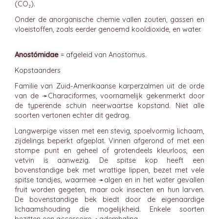
(CO₂).
Onder de anorganische chemie vallen zouten, gassen en
vloeistoffen, zoals eerder genoemd kooldioxide, en water.
Anostómidae
= afgeleid van Anostomus.
Kopstaanders
Familie van Zuid-Amerikaanse karperzalmen uit de orde
van de ➛
Characiformes
, voornamelijk gekenmerkt door
de typerende schuin neerwaartse kopstand. Niet alle
soorten vertonen echter dit gedrag.
Langwerpige vissen met een stevig, spoelvormig lichaam,
zijdelings beperkt afgeplat. Vinnen afgerond of met een
stompe punt en geheel of grotendeels kleurloos, een
vetvin is aanwezig. De spitse kop heeft een
bovenstandige bek met wrattige lippen, bezet met vele
spitse tandjes, waarmee ➛
algen
en in het water gevallen
fruit worden gegeten, maar ook insecten en hun larven.
De bovenstandige bek biedt door de eigenaardige
lichaamshouding die mogelijkheid. Enkele soorten