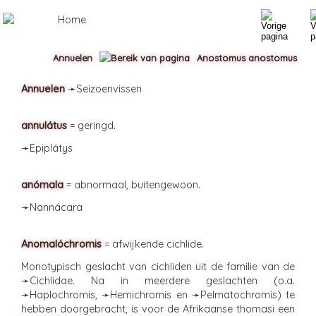
Annuelen
Anostomus anostomus
Annuelen
➛
Seizoenvissen
annulátus
= geringd.
➛
Epiplátys
anómala
= abnormaal, buitengewoon.
➛
Nannácara
Anomalóchromis
= afwijkende cichlide.
Monotypisch geslacht van cichliden uit de familie van de
➛
Cichlidae
. Na in meerdere geslachten (o.a.
➛
Haplochromis
, ➛
Hemichromis
en ➛
Pelmatochromis
) te
hebben doorgebracht, is voor de Afrikaanse thomasi een