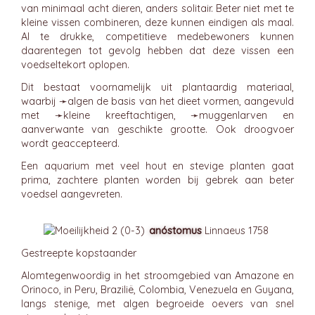
van minimaal acht dieren, anders solitair. Beter niet met te
kleine vissen combineren, deze kunnen eindigen als maal.
Al te drukke, competitieve medebewoners kunnen
daarentegen tot gevolg hebben dat deze vissen een
voedseltekort oplopen.
Dit bestaat voornamelijk uit plantaardig materiaal,
waarbij ➛
algen
de basis van het dieet vormen, aangevuld
met ➛
kleine kreeftachtigen
, ➛
muggenlarven
en
aanverwante van geschikte grootte. Ook droogvoer
wordt geaccepteerd.
Een aquarium met veel hout en stevige planten gaat
prima, zachtere planten worden bij gebrek aan beter
voedsel aangevreten.
anóstomus
Linnaeus 1758
Gestreepte kopstaander
Alomtegenwoordig in het stroomgebied van Amazone en
Orinoco, in Peru, Brazilië, Colombia, Venezuela en Guyana,
langs stenige, met algen begroeide oevers van snel