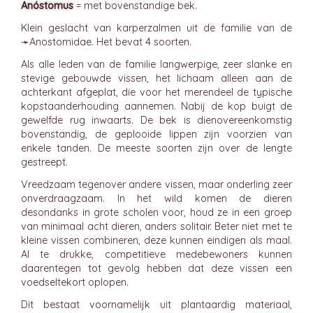
Anóstomus
= met bovenstandige bek.
Klein geslacht van karperzalmen uit de familie van de
➛
Anostomidae
. Het bevat 4 soorten.
Als alle leden van de familie langwerpige, zeer slanke en
stevige gebouwde vissen, het lichaam alleen aan de
achterkant afgeplat, die voor het merendeel de typische
kopstaanderhouding aannemen. Nabij de kop buigt de
gewelfde rug inwaarts. De bek is dienovereenkomstig
bovenstandig, de geplooide lippen zijn voorzien van
enkele tanden. De meeste soorten zijn over de lengte
gestreept.
Vreedzaam tegenover andere vissen, maar onderling zeer
onverdraagzaam. In het wild komen de dieren
desondanks in grote scholen voor, houd ze in een groep
van minimaal acht dieren, anders solitair. Beter niet met te
kleine vissen combineren, deze kunnen eindigen als maal.
Al te drukke, competitieve medebewoners kunnen
daarentegen tot gevolg hebben dat deze vissen een
voedseltekort oplopen.
Dit bestaat voornamelijk uit plantaardig materiaal,