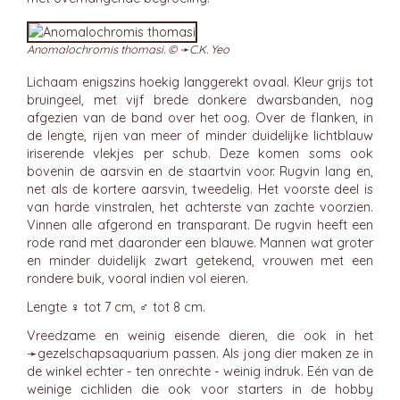
Anomalochromis thomasi. © ➛
C.K. Yeo
Lichaam enigszins hoekig langgerekt ovaal. Kleur grijs tot
bruingeel, met vijf brede donkere dwarsbanden, nog
afgezien van de band over het oog. Over de flanken, in
de lengte, rijen van meer of minder duidelijke lichtblauw
iriserende vlekjes per schub. Deze komen soms ook
bovenin de aarsvin en de staartvin voor. Rugvin lang en,
net als de kortere aarsvin, tweedelig. Het voorste deel is
van harde vinstralen, het achterste van zachte voorzien.
Vinnen alle afgerond en transparant. De rugvin heeft een
rode rand met daaronder een blauwe. Mannen wat groter
en minder duidelijk zwart getekend, vrouwen met een
rondere buik, vooral indien vol eieren.
Lengte ♀ tot 7 cm, ♂ tot 8 cm.
Vreedzame en weinig eisende dieren, die ook in het
➛
gezelschapsaquarium
passen. Als jong dier maken ze in
de winkel echter - ten onrechte - weinig indruk. Eén van de
weinige cichliden die ook voor starters in de hobby