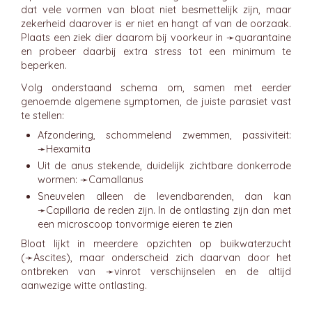
dat vele vormen van bloat niet besmettelijk zijn, maar
zekerheid daarover is er niet en hangt af van de oorzaak.
Plaats een ziek dier daarom bij voorkeur in ➛
quarantaine
en probeer daarbij extra stress tot een minimum te
beperken.
Volg onderstaand schema om, samen met eerder
genoemde algemene symptomen, de juiste parasiet vast
te stellen:
Afzondering, schommelend zwemmen, passiviteit:
➛
Hexamita
Uit de anus stekende, duidelijk zichtbare donkerrode
wormen: ➛
Camallanus
Sneuvelen alleen de levendbarenden, dan kan
➛
Capillaria
de reden zijn. In de ontlasting zijn dan met
een microscoop tonvormige eieren te zien
Bloat lijkt in meerdere opzichten op buikwaterzucht
(➛
Ascites
), maar onderscheid zich daarvan door het
ontbreken van ➛
vinrot
verschijnselen en de altijd
aanwezige witte ontlasting.