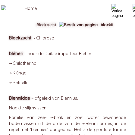
Bleekzucht
blockii
Bleekzucht
➛
Chlorose
bléheri
= naar de Duitse importeur Bleher.
➛
Chilathérina
➛
Kiúnga
➛
Petitélla
Blenníidae
= afgeleid van Blennius.
Naakte slijmvissen
Familie van zee- ➛
brak
en zoet water bewonende
bodemvissen uit de orde van de ➛
Blenniiformes
, in de
regel met 'blennies' aangeduid. Het is de grootste familie