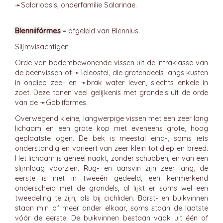
➛
Salariopsis
, onderfamilie Salarinae.
Blenniifórmes
= afgeleid van Blennius.
Slijmvisachtigen
Orde van bodembewonende vissen uit de infraklasse van
de beenvissen of ➛
Teleostei
, die grotendeels langs kusten
in ondiep zee- en ➛
brak
water leven, slechts enkele in
zoet. Deze tonen veel gelijkenis met grondels uit de orde
van de ➛
Gobiiformes
.
Overwegend kleine, langwerpige vissen met een zeer lang
lichaam en een grote kop met eveneens grote, hoog
geplaatste ogen. De bek is meestal eind-, soms iets
onderstandig en varieert van zeer klein tot diep en breed.
Het lichaam is geheel naakt, zonder schubben, en van een
slijmlaag voorzien. Rug- en aarsvin zijn zeer lang, de
eerste is niet in tweeën gedeeld, een kenmerkend
onderscheid met de grondels, al lijkt er soms wel een
tweedeling te zijn, als bij cichliden. Borst- en buikvinnen
staan min of meer onder elkaar, soms staan de laatste
vóór de eerste. De buikvinnen bestaan vaak uit één of