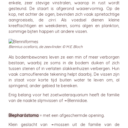
enkele, zeer stevige vinstralen, waarop in rust wordt
gesteund. De staart is afgerond waaiervormig. Op de
kop, net achter de ogen, bevinden zich vaak sprietachtige
aangroeisels, de
cirri
. Als voedsel dienen kleine
kreeftachtigen en weekdieren, soms algen en plankton,
sommige bijten happen uit andere vissen.
Blennius ocellaris, de zeevlinder. © M.E. Bloch
Als bodembewoners leven ze een min of meer verborgen
bestaan, waarbij ze soms in de bodem duiken of zich
tussen stenen of in verlaten slakkenhuizen verbergen. Hun
vaak camouflerende tekening helpt daarbij. De vissen zijn
in staat voor korte tijd buiten water te leven om, al
springend, ander gebied te bereiken.
Enig belang voor het zoetwateraquarium heeft de familie
van de naakte slijmvissen of ➛
Blenniidae
.
Blepharóstoma
= met een afgeschermde opening.
Klein geslacht van ➛
mossen
uit de familie van de