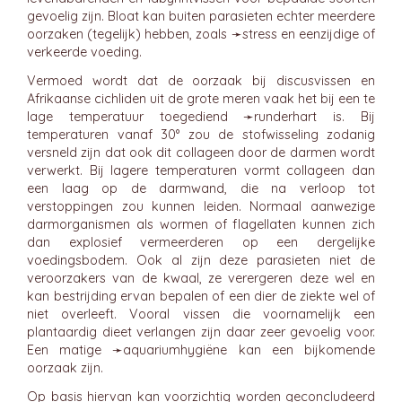
gevoelig zijn. Bloat kan buiten parasieten echter meerdere
oorzaken (tegelijk) hebben, zoals ➛
stress
en eenzijdige of
verkeerde voeding.
Vermoed wordt dat de oorzaak bij discusvissen en
Afrikaanse cichliden uit de grote meren vaak het bij een te
lage temperatuur toegediend ➛
runderhart
is. Bij
temperaturen vanaf 30° zou de stofwisseling zodanig
versneld zijn dat ook dit collageen door de darmen wordt
verwerkt. Bij lagere temperaturen vormt collageen dan
een laag op de darmwand, die na verloop tot
verstoppingen zou kunnen leiden. Normaal aanwezige
darmorganismen als wormen of flagellaten kunnen zich
dan explosief vermeerderen op een dergelijke
voedingsbodem. Ook al zijn deze parasieten niet de
veroorzakers van de kwaal, ze verergeren deze wel en
kan bestrijding ervan bepalen of een dier de ziekte wel of
niet overleeft. Vooral vissen die voornamelijk een
plantaardig dieet verlangen zijn daar zeer gevoelig voor.
Een matige ➛
aquariumhygiëne
kan een bijkomende
oorzaak zijn.
Op basis hiervan kan voorzichtig worden geconcludeerd