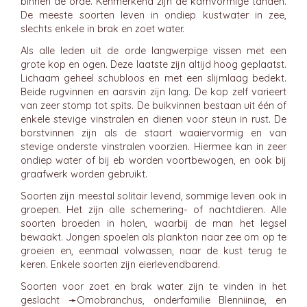
binnen de orde. Kenmerkend zijn de kamvormige tanden.
De meeste soorten leven in ondiep kustwater in zee,
slechts enkele in brak en zoet water.
Als alle leden uit de orde langwerpige vissen met een
grote kop en ogen. Deze laatste zijn altijd hoog geplaatst.
Lichaam geheel schubloos en met een slijmlaag bedekt.
Beide rugvinnen en aarsvin zijn lang. De kop zelf varieert
van zeer stomp tot spits. De buikvinnen bestaan uit één of
enkele stevige vinstralen en dienen voor steun in rust. De
borstvinnen zijn als de staart waaiervormig en van
stevige onderste vinstralen voorzien. Hiermee kan in zeer
ondiep water of bij eb worden voortbewogen, en ook bij
graafwerk worden gebruikt.
Soorten zijn meestal solitair levend, sommige leven ook in
groepen. Het zijn alle schemering- of nachtdieren. Alle
soorten broeden in holen, waarbij de man het legsel
bewaakt. Jongen spoelen als plankton naar zee om op te
groeien en, eenmaal volwassen, naar de kust terug te
keren. Enkele soorten zijn eierlevendbarend.
Soorten voor zoet en brak water zijn te vinden in het
geslacht ➛
Omobranchus
, onderfamilie Blenniinae, en