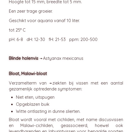
Hoogte tot 15 mm, breedte tot 5 mm.
Een zeer trage groeier.
Geschikt voor aquaria vanaf 10 liter.
tot 25° C
pH: 6-8 dH: 12-30 fH: 21-53 ppm: 200-500
Blinde holenvis
➛
Astyanax
mexicanus
Bloat, Malawi-bloat
Verzamelterm van ➛
ziekten
bij vissen met een aantal
gezamenlijk optredende symptomen:
Niet eten, uitspugen
Opgeblazen buik
Witte ontlasting in dunne slierten.
Bloat wordt vooral met cichliden, met name discusvissen
en Malawi-cichliden, geassocieerd, hoewel ook
levendbarenden en labyrintvissen voor bepaalde soorten