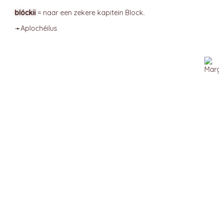
blóckii
= naar een zekere kapitein Block.
➛
Aplochéilus