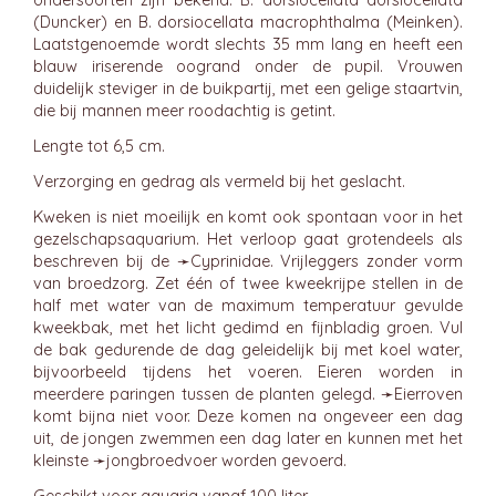
ondersoorten zijn bekend: B. dorsiocellata dorsiocellata
(Duncker) en B. dorsiocellata macrophthalma (Meinken).
Laatstgenoemde wordt slechts 35 mm lang en heeft een
blauw iriserende oogrand onder de pupil. Vrouwen
duidelijk steviger in de buikpartij, met een gelige staartvin,
die bij mannen meer roodachtig is getint.
Lengte tot 6,5 cm.
Verzorging en gedrag als vermeld bij het geslacht.
Kweken is niet moeilijk en komt ook spontaan voor in het
gezelschapsaquarium. Het verloop gaat grotendeels als
beschreven bij de ➛
Cyprinidae
. Vrijleggers zonder vorm
van broedzorg. Zet één of twee kweekrijpe stellen in de
half met water van de maximum temperatuur gevulde
kweekbak, met het licht gedimd en fijnbladig groen. Vul
de bak gedurende de dag geleidelijk bij met koel water,
bijvoorbeeld tijdens het voeren. Eieren worden in
meerdere paringen tussen de planten gelegd. ➛
Eierroven
komt bijna niet voor. Deze komen na ongeveer een dag
uit, de jongen zwemmen een dag later en kunnen met het
kleinste ➛
jongbroedvoer
worden gevoerd.