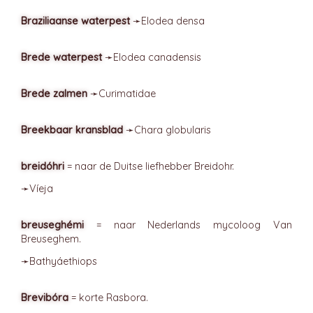
Braziliaanse waterpest
➛
Elodea
densa
Brede waterpest
➛
Elodea
canadensis
Brede zalmen
➛
Curimatidae
Breekbaar kransblad
➛
Chara
globularis
breidóhri
= naar de Duitse liefhebber Breidohr.
➛
Víeja
breuseghémi
= naar Nederlands mycoloog Van
Breuseghem.
➛
Bathyáethiops
Brevibóra
= korte Rasbora.