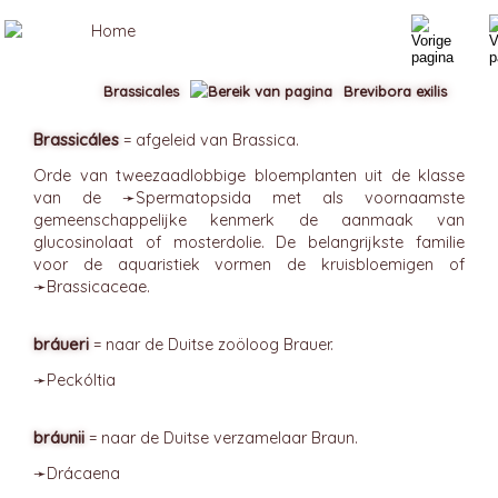
Brassicales
Brevibora exilis
Brassicáles
= afgeleid van Brassica.
Orde van tweezaadlobbige bloemplanten uit de klasse
van de ➛
Spermatopsida
met als voornaamste
gemeenschappelijke kenmerk de aanmaak van
glucosinolaat of mosterdolie. De belangrijkste familie
voor de aquaristiek vormen de kruisbloemigen of
➛
Brassicaceae
.
bráueri
= naar de Duitse zoöloog Brauer.
➛
Peckóltia
bráunii
= naar de Duitse verzamelaar Braun.
➛
Drácaena