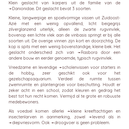
Klein geslacht van karpers uit de familie van de
➛
Danionidae
. Dit geslacht bevat 3 soorten.
Kleine, langwerpige en spoelvormige vissen uit Zuidoost-
Azië met een weinig opvallend, licht beigegrijs
zilverglanzend uiterlijk, alleen de zwarte rugvinvlek,
bovenop een lichte vlek aan de vinbasis springt er bij alle
soorten uit. De overige vinnen zijn kort en doorzichtig. De
kop is spits met een weinig bovenstandige, kleine bek. Het
geslacht onderscheid zich van ➛
Rasbora
door een
andere bouw en eerder genoemde, typisch rugvinvlek.
Vreedzame en levendige ➛
scholenvissen
voor starters in
de hobby, zeer geschikt ook voor het
gezelschapsaquarium. Verdeel de ruimte tussen
zwemruimte en plantengroei voor beschutting. Houdt er
zeker acht in een school, zodat kleuren en gedrag het
best tot hun recht komen. Vermijd al te grote en robuuste
medebewoners.
Als voedsel komen allerlei ➛
kleine kreeftachtigen
en
insectenlarven in aanmerking, zowel ➛
levend
als in
➛
diepvriesvorm
. Ook ➛
droogvoer
is geen probleem.