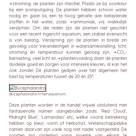
➛
stroming
: de planten zijn rheofiel. Plaats ze bij voorkeur
bij een pompuitgang. De planten hebben schoon water
nodig en gaan bij een te hoog gehalte aan belastende
stoffen in het water, zoals ➛
ammoniak
, vrij makkelijk
verslijmen. Om die reden zijn de planten niet geschikt
voor een recent ingericht aquarium, een stabiel evenwicht
is van belang. Verslijming zijn de planten in brede zin
gevoelig voor. Veranderingen in watersamenstelling, licht,
stroming en temperatuur kunnen genoeg zijn. ➛
CO₂-
bemesting
, veel licht en ➛
plantenvoeding
doen de planten
duidelijk goed en zorgen voor intensere kleuren, al kan het
ook zonder. De planten gedijen over het algemeen het
best bij temperaturen tussen de 20 en 25°.
Bucephalandra in het aquarium.
Deze planten worden in de handel vrijwel uitsluitend met
fantasievolle namen aangeboden zoals 'Red Cloud',
Midnight Blue', 'Lamandau' etc, welke vooral betrekking
hebben op kleur, vorm of herkomst. Wetenschappelijke
namen daarvan zijn vaak nog niet nader vastgesteld. De
soorten zijn onderling soms moeilijk van elkaar te