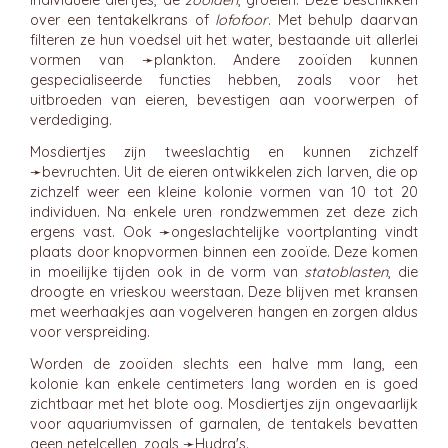
individuele diertjes, de
zooïden
, groeien. Deze beschikken
over een tentakelkrans of
lofofoor
. Met behulp daarvan
filteren ze hun voedsel uit het water, bestaande uit allerlei
vormen van ➛
plankton
. Andere zooïden kunnen
gespecialiseerde functies hebben, zoals voor het
uitbroeden van eieren, bevestigen aan voorwerpen of
verdediging.
Mosdiertjes zijn tweeslachtig en kunnen zichzelf
➛
bevruchten
. Uit de eieren ontwikkelen zich larven, die op
zichzelf weer een kleine kolonie vormen van 10 tot 20
individuen. Na enkele uren rondzwemmen zet deze zich
ergens vast. Ook ➛
ongeslachtelijke voortplanting
vindt
plaats door knopvormen binnen een zooïde. Deze komen
in moeilijke tijden ook in de vorm van
statoblasten
, die
droogte en vrieskou weerstaan. Deze blijven met kransen
met weerhaakjes aan vogelveren hangen en zorgen aldus
voor verspreiding.
Worden de zooïden slechts een halve mm lang, een
kolonie kan enkele centimeters lang worden en is goed
zichtbaar met het blote oog. Mosdiertjes zijn ongevaarlijk
voor aquariumvissen of garnalen, de tentakels bevatten
geen netelcellen, zoals ➛
Hydra's
.