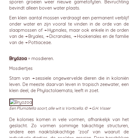
sporen groeien weer nieuwe gametofyten. Bevruchting
bevindt alleen boven water plaats.
Een klein aantal mossen verdraagt een permanent verblijf
onder water en zijn vooral te vinden in de orde van de
slaapmossen of ➛
Hypnales
, maar ook enkele in de orden
van de ➛
Bryales
, ➛
Dicranales
, ➛
Hookeriales
en de familie
van de ➛
Pottiaceae
.
Bryózoa
= mosdieren.
Mosdiertjes
Stam van ➛
sessiele
ongewervelde dieren die in koloniën
leven. De meeste daarvan leven in tropisch zeewater, een
klein deel, de Phylactolaemata, leeft in zoet.
Een Plumatella soort, alle wit is Vorticella. © ➛
G.H. Visser
De kolonies komen in vele vormen, afhankelijk van het
geslacht. Zo vormen sommige takachtige structuren,
andere een naaktslakachtige 'zool' van waaruit de