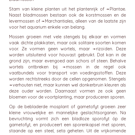
Stam van kleine planten uit het plantenrijk of ➛
Plantae
.
Naast bladmossen bestaan ook de korstmossen en de
levermossen of ➛
Marchantiales
, alleen van de laatste zijn
voor het aquarium enkele van belang.
Mossen groeien met vele stengels bij elkaar en vormen
vaak dichte plakkaten, maar ook solitaire soorten komen
voor. Ze vormen geen wortels, maar ➛
rizoïden
. Deze
worden uitsluitend voor houvast gebruikt. Dat kan in de
grond zijn, maar evengoed aan schors of steen. Behalve
wortels ontbreken bij ➛
mossen
in de regel ook
vaatbundels voor transport van voedingsstoffen. Deze
worden rechtstreeks door de cellen opgenomen. Stengels
➛
verhouten
niet, maar kunnen wel donkerbruin kleuren als
deze ouder worden. Daarnaast vormen ze ook geen
bloemen voor de voortplanting, maar produceren sporen.
Op de bebladerde mosplant of gametofyt groeien zeer
kleine vrouwelijke en mannelijke geslachtsorganen. Na
bevruchting vormt zich een bladloze sporofyt óp de
gametofyt, en produceert een sporenkapsel met sporen,
staande op een steel, seta geheten. Uit de vrijkomende