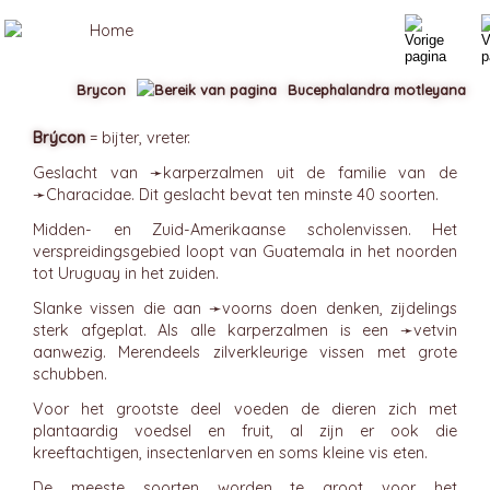
Brycon
Bucephalandra motleyana
Brýcon
= bijter, vreter.
Geslacht van ➛
karperzalmen
uit de familie van de
➛
Characidae
. Dit geslacht bevat ten minste 40 soorten.
Midden- en Zuid-Amerikaanse scholenvissen. Het
verspreidingsgebied loopt van Guatemala in het noorden
tot Uruguay in het zuiden.
Slanke vissen die aan ➛
voorns
doen denken, zijdelings
sterk afgeplat. Als alle karperzalmen is een ➛
vetvin
aanwezig. Merendeels zilverkleurige vissen met grote
schubben.
Voor het grootste deel voeden de dieren zich met
plantaardig voedsel en fruit, al zijn er ook die
kreeftachtigen, insectenlarven en soms kleine vis eten.
De meeste soorten worden te groot voor het