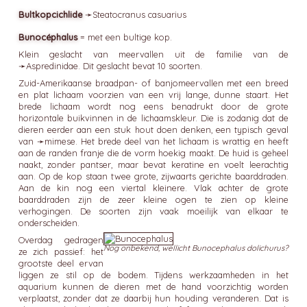
Bultkopcichlide
➛
Steatocranus
casuarius
Bunocéphalus
= met een bultige kop.
Klein geslacht van meervallen uit de familie van de
➛
Aspredinidae
. Dit geslacht bevat 10 soorten.
Zuid-Amerikaanse braadpan- of banjomeervallen met een breed
en plat lichaam voorzien van een vrij lange, dunne staart. Het
brede lichaam wordt nog eens benadrukt door de grote
horizontale buikvinnen in de lichaamskleur. Die is zodanig dat de
dieren eerder aan een stuk hout doen denken, een typisch geval
van ➛
mimese
. Het brede deel van het lichaam is wrattig en heeft
aan de randen franje die de vorm hoekig maakt. De huid is geheel
naakt, zonder pantser, maar bevat keratine en voelt leerachtig
aan. Op de kop staan twee grote, zijwaarts gerichte baarddraden.
Aan de kin nog een viertal kleinere. Vlak achter de grote
baarddraden zijn de zeer kleine ogen te zien op kleine
verhogingen. De soorten zijn vaak moeilijk van elkaar te
onderscheiden.
Overdag gedragen
Nog onbekend, wellicht Bunocephalus dolichurus?
ze zich passief: het
grootste deel ervan
liggen ze stil op de bodem. Tijdens werkzaamheden in het
aquarium kunnen de dieren met de hand voorzichtig worden
verplaatst, zonder dat ze daarbij hun houding veranderen. Dat is