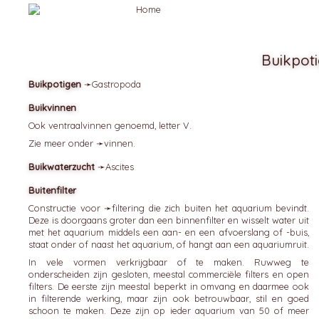
Buikpot
Buikpotigen
➛
Gastropoda
Buikvinnen
Ook ventraalvinnen genoemd, letter V.
Zie meer onder ➛
vinnen
.
Buikwaterzucht
➛
Ascites
Buitenfilter
Constructie voor ➛
filtering
die zich buiten het aquarium bevindt.
Deze is doorgaans groter dan een binnenfilter en wisselt water uit
met het aquarium middels een aan- en een afvoerslang of -buis,
staat onder of naast het aquarium, of hangt aan een aquariumruit.
In vele vormen verkrijgbaar of te maken. Ruwweg te
onderscheiden zijn gesloten, meestal commerciële filters en open
filters. De eerste zijn meestal beperkt in omvang en daarmee ook
in filterende werking, maar zijn ook betrouwbaar, stil en goed
schoon te maken. Deze zijn op ieder aquarium van 50 of meer