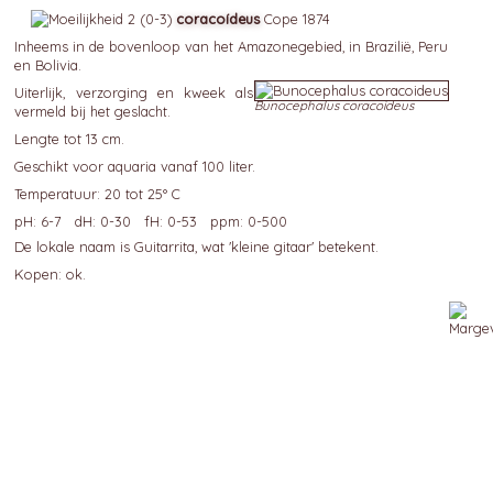
coracoídeus
Cope 1874
Inheems in de bovenloop van het Amazonegebied, in Brazilië, Peru
en Bolivia.
Uiterlijk, verzorging en kweek als
Bunocephalus coracoideus
vermeld bij het geslacht.
Lengte tot 13 cm.
Geschikt voor aquaria vanaf 100 liter.
Temperatuur: 20 tot 25° C
pH: 6-7 dH: 0-30 fH: 0-53 ppm: 0-500
De lokale naam is Guitarrita, wat 'kleine gitaar' betekent.
Kopen: ok.