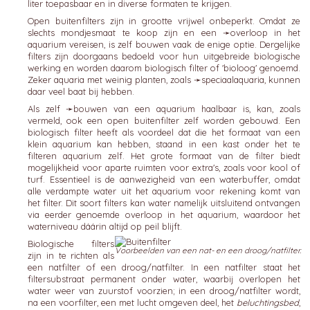
liter toepasbaar en in diverse formaten te krijgen.
Open buitenfilters zijn in grootte vrijwel onbeperkt. Omdat ze
slechts mondjesmaat te koop zijn en een ➛
overloop
in het
aquarium vereisen, is zelf bouwen vaak de enige optie. Dergelijke
filters zijn doorgaans bedoeld voor hun uitgebreide biologische
werking en worden daarom biologisch filter of 'bioloog' genoemd.
Zeker aquaria met weinig planten, zoals ➛
speciaalaquaria
, kunnen
daar veel baat bij hebben.
Als zelf ➛
bouwen van een aquarium
haalbaar is, kan, zoals
vermeld, ook een open buitenfilter zelf worden gebouwd. Een
biologisch filter heeft als voordeel dat die het formaat van een
klein aquarium kan hebben, staand in een kast onder het te
filteren aquarium zelf. Het grote formaat van de filter biedt
mogelijkheid voor aparte ruimten voor extra's, zoals voor kool of
turf. Essentieel is de aanwezigheid van een waterbuffer, omdat
alle verdampte water uit het aquarium voor rekening komt van
het filter. Dit soort filters kan water namelijk uitsluitend ontvangen
via eerder genoemde overloop in het aquarium, waardoor het
waterniveau dáárin altijd op peil blijft.
Biologische filters
Voorbeelden van een nat- en een droog/natfilter.
zijn in te richten als
een natfilter of een droog/natfilter. In een natfilter staat het
filtersubstraat permanent onder water, waarbij overlopen het
water weer van zuurstof voorzien; in een droog/natfilter wordt,
na een voorfilter, een met lucht omgeven deel, het
beluchtingsbed
,