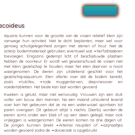
acoideus
Aquaria kunnen voor de grootte van de vissen relatief klein zijn
vanwege hun activiteit. Niet te dicht beplanten, maar wel voor
genoeg schuilgelegenheid zorgen met stenen of hout. Niet de
scherp bodemmateriaal gebruiken, eventueel wat ➛
herfstbladeren
toevoegen. Enigszins gedempt licht of beschaduwde plaatsen
hebben de voorkeur. Er wordt wel gewaarschuwd de vissen niet
met klein gezelschap te houden, maar het eten daarvan is nooit
waargenomen. De dieren zijn uitstekend geschikt voor het
gezelschapsaquarium. Eten allerlei voer dat de bodem bereikt,
zoals ➛
tubifex
, ➛
rode muggenlarven
, diepvriesvoer en
voedertabletten. Het beste kan laat worden gevoerd.
Kweken is gelukt, maar niet eenvoudig. Vrouwen zijn een stuk
voller van bouw dan mannen. Na een maand uitsluitend levend
voer kan het gebeuren dat ze na een waterwissel spontaan tot
paren overgaan. Dit gebeurt altijd 's nachts. Daarbij worden de
eieren soms onder een blad of op een steen gelegd, maar ook
vrijleggen is waargenomen. De eieren komen na drie dagen uit.
De jongen kunnen direkt ➛
Artemia
naupliën of ➛
azijnaaltjes
worden gevoerd zodra de ➛
dooierzak
is opgebruikt.