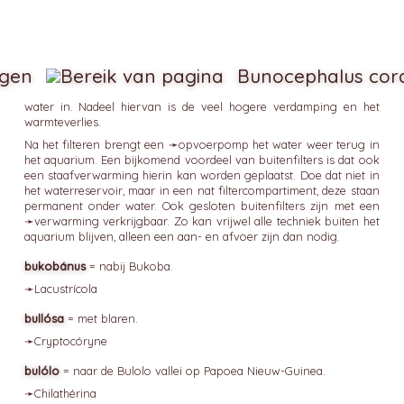
igen
Bunocephalus cor
water in. Nadeel hiervan is de veel hogere verdamping en het
warmteverlies.
Na het filteren brengt een ➛
opvoerpomp
het water weer terug in
het aquarium. Een bijkomend voordeel van buitenfilters is dat ook
een staafverwarming hierin kan worden geplaatst. Doe dat niet in
het waterreservoir, maar in een nat filtercompartiment, deze staan
permanent onder water. Ook gesloten buitenfilters zijn met een
➛
verwarming
verkrijgbaar. Zo kan vrijwel alle techniek buiten het
aquarium blijven, alleen een aan- en afvoer zijn dan nodig.
bukobánus
= nabij Bukoba.
➛
Lacustrícola
bullósa
= met blaren.
➛
Cryptocóryne
bulólo
= naar de Bulolo vallei op Papoea Nieuw-Guinea.
➛
Chilathérina