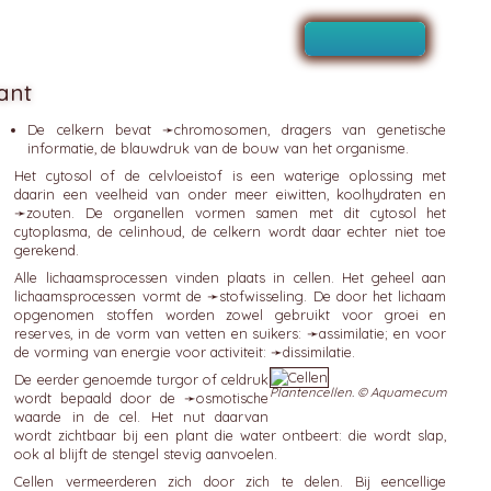
ant
De celkern bevat ➛
chromosomen
, dragers van genetische
informatie, de blauwdruk van de bouw van het organisme.
Het cytosol of de celvloeistof is een waterige oplossing met
daarin een veelheid van onder meer eiwitten, koolhydraten en
➛
zouten
. De organellen vormen samen met dit cytosol het
cytoplasma, de celinhoud, de celkern wordt daar echter niet toe
gerekend.
Alle lichaamsprocessen vinden plaats in cellen. Het geheel aan
lichaamsprocessen vormt de ➛
stofwisseling
. De door het lichaam
opgenomen stoffen worden zowel gebruikt voor groei en
reserves, in de vorm van vetten en suikers: ➛
assimilatie
; en voor
de vorming van energie voor activiteit: ➛
dissimilatie
.
De eerder genoemde turgor of celdruk
Plantencellen. © Aquamecum
wordt bepaald door de ➛
osmotische
waarde in de cel. Het nut daarvan
wordt zichtbaar bij een plant die water ontbeert: die wordt slap,
ook al blijft de stengel stevig aanvoelen.
Cellen vermeerderen zich door zich te delen. Bij eencellige