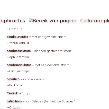
taphractus
Cellofaanpl
➛
Opsárius
caudipunctáta
= met een gevlekte staart.
➛
Yasuhikotákia
caudofasciátum
= met een gestreepte staart.
➛
Aphyosémion
caudomaculátus
= met een gevlekte staart.
➛
Bathyáethiops
cavática
= in holen levend.
➛
Peckóltia
Celdruk
➛
Turgor
celebénsis
= van Celebes (het huidige Sulawesi).
➛
Orýzias