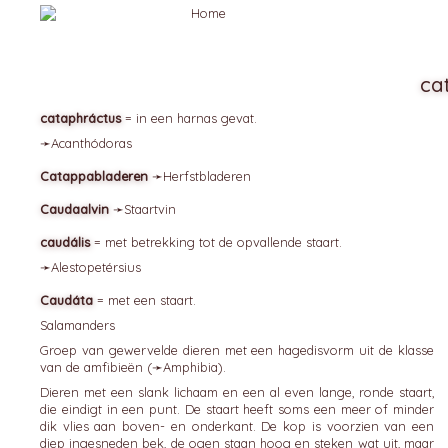
ca
cataphráctus
= in een harnas gevat.
➛
Acanthódoras
Catappabladeren
➛
Herfstbladeren
Caudaalvin
➛
Staartvin
caudális
= met betrekking tot de opvallende staart.
➛
Alestopetérsius
Caudáta
= met een staart.
Salamanders
Groep van gewervelde dieren met een hagedisvorm uit de klasse
van de amfibieën (➛
Amphibia
).
Dieren met een slank lichaam en een al even lange, ronde staart,
die eindigt in een punt. De staart heeft soms een meer of minder
dik vlies aan boven- en onderkant. De kop is voorzien van een
diep ingesneden bek, de ogen staan hoog en steken wat uit, maar