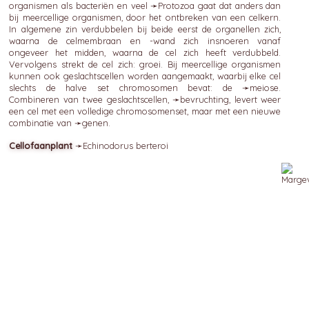
organismen als bacteriën en veel ➛
Protozoa
gaat dat anders dan
bij meercellige organismen, door het ontbreken van een celkern.
In algemene zin verdubbelen bij beide eerst de organellen zich,
waarna de celmembraan en -wand zich insnoeren vanaf
ongeveer het midden, waarna de cel zich heeft verdubbeld.
Vervolgens strekt de cel zich: groei. Bij meercellige organismen
kunnen ook geslachtscellen worden aangemaakt, waarbij elke cel
slechts de halve set chromosomen bevat: de ➛
meiose
.
Combineren van twee geslachtscellen, ➛
bevruchting
, levert weer
een cel met een volledige chromosomenset, maar met een nieuwe
combinatie van ➛
genen
.
Cellofaanplant
➛
Echinodorus
berteroi