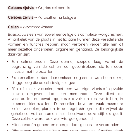
Celebes rijstvis
➛
Oryzias
celebensis
Celebes zeilvis
➛
Marosatherina
ladigesi
Cellen
= (voorraad)kamer.
Basisbouwsteen van zowel eencellige als complexe ➛
organismen
.
Afhankelijk van de plaats in het lichaam kunnen deze verschillende
vormen en functies hebben, maar vertonen verder alle min of
meer dezelfde onderdelen, organellen genaamd. De belangrijkste
daarvan zijn:
Een celmembraan. Deze dunne, soepele laag vormt de
begrenzing van de cel en laat gecontroleerd stoffen door,
meestal met hulpstoffen.
Plantencellen hebben daar omheen nog een celwand, een dikke,
stugge laag die de cel stevigheid geeft.
Eén of meer vacuolen; met een waterige vloeistof gevulde
blazen, omgeven door een membraan. Deze dient als
vochtbuffer en bevat opgeloste afval- en reservestoffen, in
bloemen kleurstoffen. Dierencellen bevatten vaak meerdere
kleine vacuolen, planten in de regel één grote die vrijwel de
gehele cel vult en samen met de celwand deze stijfheid geeft.
Deze celdruk wordt ook wel ➛
turgor
genoemd.
Mitochondriën genereren energie door glucose te verbranden.
Ribosomen maken eiwitten aan voor zeer veel functies, denk