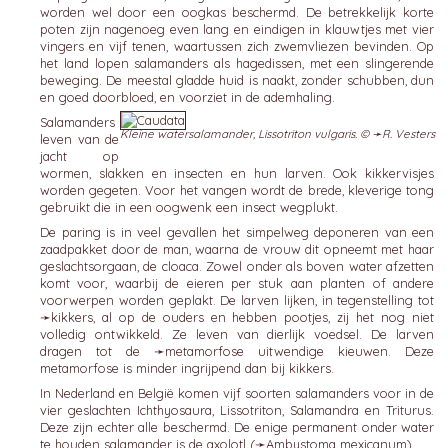
worden wel door een oogkas beschermd. De betrekkelijk korte
poten zijn nagenoeg even lang en eindigen in klauwtjes met vier
vingers en vijf tenen, waartussen zich zwemvliezen bevinden. Op
het land lopen salamanders als hagedissen, met een slingerende
beweging. De meestal gladde huid is naakt, zonder schubben, dun
en goed doorbloed, en voorziet in de ademhaling.
Salamanders
Kleine watersalamander, Lissotriton vulgaris. © ➛
R. Vesters
leven van de
jacht op
wormen, slakken en insecten en hun larven. Ook kikkervisjes
worden gegeten. Voor het vangen wordt de brede, kleverige tong
gebruikt die in een oogwenk een insect wegplukt.
De paring is in veel gevallen het simpelweg deponeren van een
zaadpakket door de man, waarna de vrouw dit opneemt met haar
geslachtsorgaan, de cloaca. Zowel onder als boven water afzetten
komt voor, waarbij de eieren per stuk aan planten of andere
voorwerpen worden geplakt. De larven lijken, in tegenstelling tot
➛
kikkers
, al op de ouders en hebben pootjes, zij het nog niet
volledig ontwikkeld. Ze leven van dierlijk voedsel. De larven
dragen tot de ➛
metamorfose
uitwendige kieuwen. Deze
metamorfose is minder ingrijpend dan bij kikkers.
In Nederland en België komen vijf soorten salamanders voor in de
vier geslachten Ichthyosaura, Lissotriton, Salamandra en Triturus.
Deze zijn echter alle beschermd. De enige permanent onder water
te houden salamander is de axolotl (➛
Ambystoma
mexicanum).