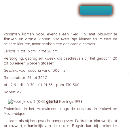
varianten komen voor, evenals een 'Red Fin', met blauwgrijze
flanken en oranje vinnen. Vrouwen zijn kleiner en missen de
heldere kleuren, maar hebben een geeloranje aarsvin.
Lengte ♀ tot 16 cm, ♂ tot 20 cm.
Verzorging, gedrag en kweek als beschreven bij het geslacht. 20
tot 60 eieren worden afgezet.
Geschikt voor aquaria vanaf 300 liter.
Temperatuur: 24 tot 30° C
pH: 7-9 dH: 8-30 fH: 14-53 ppm: 130-500
Kopen: ok.
géertsi
Konings 1999
Endemisch in het Malawimeer, langs de oostkust in Malawi en
Mozambique.
Lichaam als bij het geslacht aangegeven. Basiskleur blauwgrijs tot
bruinzwart, afhankelijk van de locatie. Rugvin kan bij donkerder