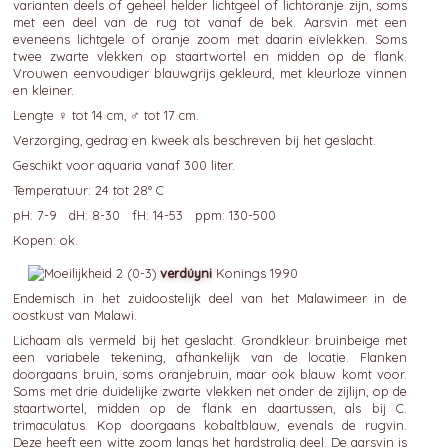
varianten deels of geheel helder lichtgeel of lichtoranje zijn, soms
met een deel van de rug tot vanaf de bek. Aarsvin met een
eveneens lichtgele of oranje zoom met daarin eivlekken. Soms
twee zwarte vlekken op staartwortel en midden op de flank.
Vrouwen eenvoudiger blauwgrijs gekleurd, met kleurloze vinnen
en kleiner.
Lengte ♀ tot 14 cm, ♂ tot 17 cm.
Verzorging, gedrag en kweek als beschreven bij het geslacht.
Geschikt voor aquaria vanaf 300 liter.
Temperatuur: 24 tot 28° C
pH: 7-9 dH: 8-30 fH: 14-53 ppm: 130-500
Kopen: ok.
verdúyni
Konings 1990
Endemisch in het zuidoostelijk deel van het Malawimeer in de
oostkust van Malawi.
Lichaam als vermeld bij het geslacht. Grondkleur bruinbeige met
een variabele tekening, afhankelijk van de locatie. Flanken
doorgaans bruin, soms oranjebruin, maar ook blauw komt voor.
Soms met drie duidelijke zwarte vlekken net onder de zijlijn, op de
staartwortel, midden op de flank en daartussen, als bij C.
trimaculatus. Kop doorgaans kobaltblauw, evenals de rugvin.
Deze heeft een witte zoom langs het hardstralig deel. De aarsvin is