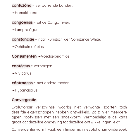
confuzóna
= verwarrende banden.
➛
Homalóptera
congoénsis
= uit de Congo rivier.
➛
Lamprológus
constánciae
= naar kunstschilder Constance White.
➛
Ophthalmolébias
Consumenten
➛
Voedselpiramide
contéctus
= verborgen.
➛
Vivipárus
cóntradens
= met andere tanden.
➛
Hypancístrus
Convergentie
Evolutionair verschijnsel waarbij niet verwante soorten toch
dezelfde eigenschappen hebben ontwikkeld. Zo zijn er meerdere
typen roofvissen met een snoekvorm. Vermoedelijk is de kans
groot dat dezelfde omgeving tot dezelfde ontwikkelingen leidt.
Convergentie vormt vaak een hindernis in evolutionair onderzoek