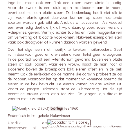
ingericht, maar ook een flink deel open zwemruimte is nodig.
Voor de kweek is een stuk open zandbodem aan te raden,
eventueel met een platte steen. De bodemlaag hoeft niet dik te
zijn voor plantengroei, daarvoor kunnen op steen hechtende
soorten worden gebruikt als Anubias of Javavaren. Als voedsel
een evenredig deel dierlijk of ➛
plantaardig voer
, zowel vers als
➛
diepvries
, geven. Vermijd echter tubifex en rode muggenlarven
om vervetting of 'bloat' te voorkomen. Nakweek exemplaren eten
vaak ook droogvoer of kunnen daaraan worden gewend.
Over het algemeen niet moeilijk te kweken muilbroeders. Geef
ruim daarvoor goed en afwisselend voer, liefst geen droogvoer.
In de paartijd wordt een ➛
territorium
gevormd boven een platte
steen of stuk bodem, waar een vrouw, nadat de man haar al
sidderend boven de broedplaats lokt, eieren afzet en in de bek
neemt. Ook de eivlekken op de mannelijke aarsvin probeert ze op
de happen, waardoor het op dat moment vrijkomende sperma de
eieren in de bek bevrucht. De eieren komen na drie weken uit.
Zodra de jongen uitkomen stopt de ➛
broedzorg
. Tot die tijd
neemt de vrouw geen eten tot zich. De jongen zijn direkt te
voeren met ➛
Artemia
.
borléyi
Iles 1960
Endemisch in het gehele Malawimeer.
Uiterlijk als
Copadichromis borleyi. © ➛
F. Ingemann Hansen
beschreven bij het