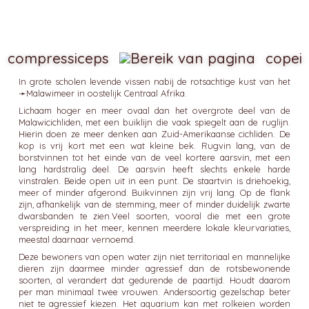
compressiceps
copei
In grote scholen levende vissen nabij de rotsachtige kust van het
➛
Malawimeer
in oostelijk Centraal Afrika.
Lichaam hoger en meer ovaal dan het overgrote deel van de
Malawicichliden, met een buiklijn die vaak spiegelt aan de ruglijn.
Hierin doen ze meer denken aan Zuid-Amerikaanse cichliden. De
kop is vrij kort met een wat kleine bek. Rugvin lang, van de
borstvinnen tot het einde van de veel kortere aarsvin, met een
lang hardstralig deel. De aarsvin heeft slechts enkele harde
vinstralen. Beide open uit in een punt. De staartvin is driehoekig,
meer of minder afgerond. Buikvinnen zijn vrij lang. Op de flank
zijn, afhankelijk van de stemming, meer of minder duidelijk zwarte
dwarsbanden te zien.Veel soorten, vooral die met een grote
verspreiding in het meer, kennen meerdere lokale kleurvariaties,
meestal daarnaar vernoemd.
Deze bewoners van open water zijn niet territoriaal en mannelijke
dieren zijn daarmee minder agressief dan de rotsbewonende
soorten, al verandert dat gedurende de paartijd. Houdt daarom
per man minimaal twee vrouwen. Andersoortig gezelschap beter
niet te agressief kiezen. Het aquarium kan met rolkeien worden