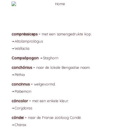
compréssiceps
= met een samengedrukte kop.
➛
Altolamprológus
➛
Wallacíia
Compsópogon
➛
Staghorn
conchónius
= naar de lokale Bengaalse naam.
➛
Péthia
concínnus
= welgevormd.
➛
Paláemon
cóncolor
= met een enkele kleur.
➛
Corýdoras
cóndei
= naar de Franse zoöloog Condé.
➛
Chárax