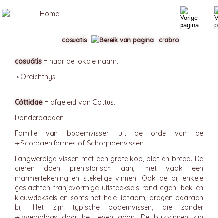
cosuatis
crabro
cosuátis
= naar de lokale naam.
➛
Oreíchthys
Cóttidae
= afgeleid van Cottus.
Donderpadden
Familie van bodemvissen uit de orde van de
➛
Scorpaeniformes
of Schorpioenvissen.
Langwerpige vissen met een grote kop, plat en breed. De
dieren doen prehistorisch aan, met vaak een
marmertekening en stekelige vinnen. Ook de bij enkele
geslachten franjevormige uitsteeksels rond ogen, bek en
kieuwdeksels en soms het hele lichaam, dragen daaraan
bij. Het zijn typische bodemvissen, die zonder
➛
zwemblaas
door het leven gaan. De buikvinnen zijn