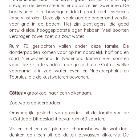
stevig en de dieren steunen er op als ze niet zwemmen. De
borstvinnen zijn bovengemiddeld groot met eveneens
forse vinstralen, Deze zijn vaak aan de onderrand verdikt
voor grip in de bodem. Het zijn zichtjagers, die goed
ontwikkelde, hooggeplaatste ogen hebben. Veel soorten
verdragen zowel zoet als zout water.
Ruim 70 geslachten vallen onder deze familie. De
donderpadden komen voor op het noordelijk halfrond en
rond Nieuw-Zeeland. In Nederland komen vier soorten
voor. Deze zijn te vinden in de geslachten ➛
Cottus
, welke
voornamelijk in zoet water leven, en Myoxocephalus en
Taurulus, die de kustwateren bewonen.
Cóttus
= grootkop, naar een volksnaam.
Zoetwaterdonderpadden
Omvangrijk geslacht van grondels uit de familie van de
➛
Cottidae
. Dit geslacht bevat ruim 60 soorten.
Vissen met een vrij plompe lichaamsbouw die wat doet
denken aan een uit de kluiten gewassen kikkervis. De