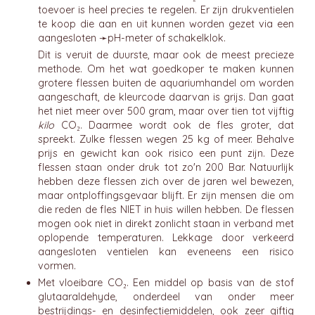
toevoer is heel precies te regelen. Er zijn drukventielen
te koop die aan en uit kunnen worden gezet via een
aangesloten ➛
pH-meter
of schakelklok.
Dit is veruit de duurste, maar ook de meest precieze
methode. Om het wat goedkoper te maken kunnen
grotere flessen buiten de aquariumhandel om worden
aangeschaft, de kleurcode daarvan is grijs. Dan gaat
het niet meer over 500 gram, maar over tien tot vijftig
kilo
CO₂. Daarmee wordt ook de fles groter, dat
spreekt. Zulke flessen wegen 25 kg of meer. Behalve
prijs en gewicht kan ook risico een punt zijn. Deze
flessen staan onder druk tot zo'n 200 Bar. Natuurlijk
hebben deze flessen zich over de jaren wel bewezen,
maar ontploffingsgevaar blijft. Er zijn mensen die om
die reden de fles NIET in huis willen hebben. De flessen
mogen ook niet in direkt zonlicht staan in verband met
oplopende temperaturen. Lekkage door verkeerd
aangesloten ventielen kan eveneens een risico
vormen.
Met vloeibare CO₂. Een middel op basis van de stof
glutaaraldehyde, onderdeel van onder meer
bestrijdings- en desinfectiemiddelen, ook zeer giftig