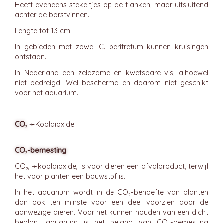
Heeft eveneens stekeltjes op de flanken, maar uitsluitend
achter de borstvinnen.
Lengte tot 13 cm.
In gebieden met zowel C. perifretum kunnen kruisingen
ontstaan.
In Nederland een zeldzame en kwetsbare vis, alhoewel
niet bedreigd. Wel beschermd en daarom niet geschikt
voor het aquarium.
CO₂
➛
Kooldioxide
CO₂-bemesting
CO₂, ➛
kooldioxide
, is voor dieren een afvalproduct, terwijl
het voor planten een bouwstof is.
In het aquarium wordt in de CO₂-behoefte van planten
dan ook ten minste voor een deel voorzien door de
aanwezige dieren. Voor het kunnen houden van een dicht
beplant aquarium is het belang van CO₂-bemesting