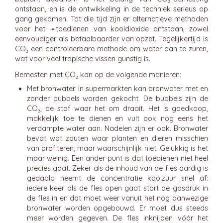
ontstaan, en is de ontwikkeling in de techniek serieus op
gang gekomen. Tot die tijd zijn er alternatieve methoden
voor het ➛
toedienen van kooldioxide
ontstaan, zowel
eenvoudiger als betaalbaarder van opzet. Tegelijkertijd is
CO₂ een controleerbare methode om water aan te zuren,
wat voor veel tropische vissen gunstig is.
Bemesten met CO₂ kan op de volgende manieren:
Met bronwater. In supermarkten kan bronwater met en
zonder bubbels worden gekocht. De bubbels zijn de
CO₂, de stof waar het om draait. Het is goedkoop,
makkelijk toe te dienen en vult ook nog eens het
verdampte water aan. Nadelen zijn er ook. Bronwater
bevat wat zouten waar planten en dieren misschien
van profiteren, maar waarschijnlijk niet. Gelukkig is het
maar weinig. Een ander punt is dat toedienen niet heel
precies gaat. Zeker als de inhoud van de fles aardig is
gedaald neemt de concentratie koolzuur snel af:
iedere keer als de fles open gaat stort de gasdruk in
de fles in en dat moet weer vanuit het nog aanwezige
bronwater worden opgebouwd. Er moet dus steeds
meer worden gegeven. De fles inknijpen vóór het