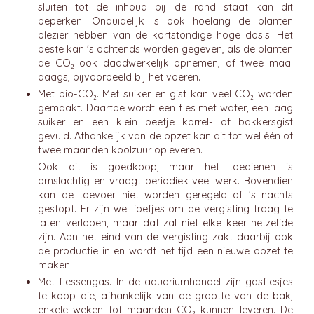
sluiten tot de inhoud bij de rand staat kan dit
beperken. Onduidelijk is ook hoelang de planten
plezier hebben van de kortstondige hoge dosis. Het
beste kan 's ochtends worden gegeven, als de planten
de CO₂ ook daadwerkelijk opnemen, of twee maal
daags, bijvoorbeeld bij het voeren.
Met bio-CO₂. Met suiker en gist kan veel CO₂ worden
gemaakt. Daartoe wordt een fles met water, een laag
suiker en een klein beetje korrel- of bakkersgist
gevuld. Afhankelijk van de opzet kan dit tot wel één of
twee maanden koolzuur opleveren.
Ook dit is goedkoop, maar het toedienen is
omslachtig en vraagt periodiek veel werk. Bovendien
kan de toevoer niet worden geregeld of 's nachts
gestopt. Er zijn wel foefjes om de vergisting traag te
laten verlopen, maar dat zal niet elke keer hetzelfde
zijn. Aan het eind van de vergisting zakt daarbij ook
de productie in en wordt het tijd een nieuwe opzet te
maken.
Met flessengas. In de aquariumhandel zijn gasflesjes
te koop die, afhankelijk van de grootte van de bak,
enkele weken tot maanden CO₂ kunnen leveren. De