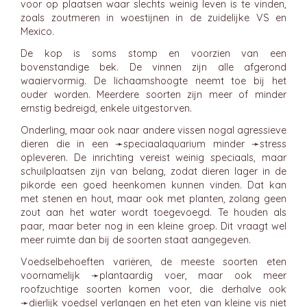
voor op plaatsen waar slechts weinig leven is te vinden,
zoals zoutmeren in woestijnen in de zuidelijke VS en
Mexico.
De kop is soms stomp en voorzien van een
bovenstandige bek. De vinnen zijn alle afgerond
waaiervormig. De lichaamshoogte neemt toe bij het
ouder worden. Meerdere soorten zijn meer of minder
ernstig bedreigd, enkele uitgestorven.
Onderling, maar ook naar andere vissen nogal agressieve
dieren die in een ➛
speciaalaquarium
minder ➛
stress
opleveren. De inrichting vereist weinig speciaals, maar
schuilplaatsen zijn van belang, zodat dieren lager in de
pikorde een goed heenkomen kunnen vinden. Dat kan
met stenen en hout, maar ook met planten, zolang geen
zout aan het water wordt toegevoegd. Te houden als
paar, maar beter nog in een kleine groep. Dit vraagt wel
meer ruimte dan bij de soorten staat aangegeven.
Voedselbehoeften variëren, de meeste soorten eten
voornamelijk ➛
plantaardig
voer, maar ook meer
roofzuchtige soorten komen voor, die derhalve ook
➛
dierlijk
voedsel verlangen en het eten van kleine vis niet