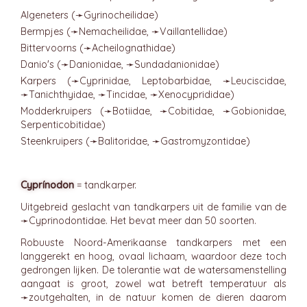
Algeneters (➛
Gyrinocheilidae
)
Bermpjes (➛
Nemacheilidae
, ➛
Vaillantellidae
)
Bittervoorns (➛
Acheilognathidae
)
Danio's (➛
Danionidae
, ➛
Sundadanionidae
)
Karpers (➛
Cyprinidae
, Leptobarbidae, ➛
Leuciscidae
,
➛
Tanichthyidae
, ➛
Tincidae
, ➛
Xenocyprididae
)
Modderkruipers (➛
Botiidae
, ➛
Cobitidae
, ➛
Gobionidae
,
Serpenticobitidae)
Steenkruipers (➛
Balitoridae
, ➛
Gastromyzontidae
)
Cyprínodon
= tandkarper.
Uitgebreid geslacht van tandkarpers uit de familie van de
➛
Cyprinodontidae
. Het bevat meer dan 50 soorten.
Robuuste Noord-Amerikaanse tandkarpers met een
langgerekt en hoog, ovaal lichaam, waardoor deze toch
gedrongen lijken. De tolerantie wat de watersamenstelling
aangaat is groot, zowel wat betreft temperatuur als
➛
zoutgehalten
, in de natuur komen de dieren daarom