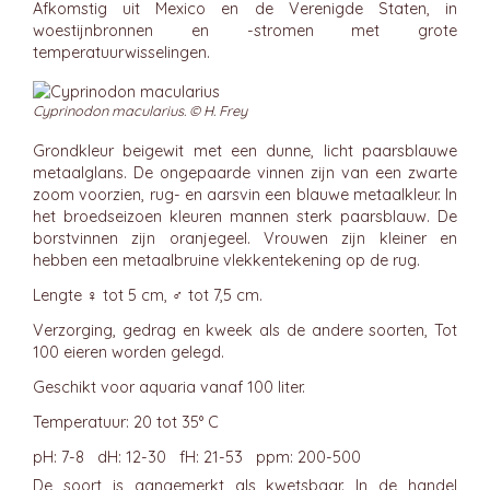
Afkomstig uit Mexico en de Verenigde Staten, in
woestijnbronnen en -stromen met grote
temperatuurwisselingen.
Cyprinodon macularius. © H. Frey
Grondkleur beigewit met een dunne, licht paarsblauwe
metaalglans. De ongepaarde vinnen zijn van een zwarte
zoom voorzien, rug- en aarsvin een blauwe metaalkleur. In
het broedseizoen kleuren mannen sterk paarsblauw. De
borstvinnen zijn oranjegeel. Vrouwen zijn kleiner en
hebben een metaalbruine vlekkentekening op de rug.
Lengte ♀ tot 5 cm, ♂ tot 7,5 cm.
Verzorging, gedrag en kweek als de andere soorten, Tot
100 eieren worden gelegd.
Geschikt voor aquaria vanaf 100 liter.
Temperatuur: 20 tot 35° C
pH: 7-8 dH: 12-30 fH: 21-53 ppm: 200-500
De soort is aangemerkt als kwetsbaar. In de handel