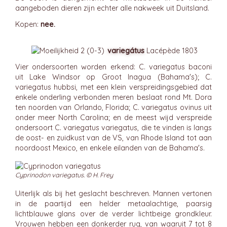
aangeboden dieren zijn echter alle nakweek uit Duitsland.
Kopen:
nee.
variegátus
Lacépède 1803
Vier ondersoorten worden erkend: C. variegatus baconi
uit Lake Windsor op Groot Inagua (Bahama's); C.
variegatus hubbsi, met een klein verspreidingsgebied dat
enkele onderling verbonden meren beslaat rond Mt. Dora
ten noorden van Orlando, Florida; C. variegatus ovinus uit
onder meer North Carolina; en de meest wijd verspreide
ondersoort C. variegatus variegatus, die te vinden is langs
de oost- en zuidkust van de VS, van Rhode Island tot aan
noordoost Mexico, en enkele eilanden van de Bahama's.
Cyprinodon variegatus. © H. Frey
Uiterlijk als bij het geslacht beschreven. Mannen vertonen
in de paartijd een helder metaalachtige, paarsig
lichtblauwe glans over de verder lichtbeige grondkleur.
Vrouwen hebben een donkerder rug, van waaruit 7 tot 8