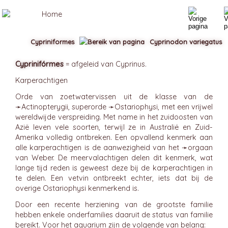
Cypriniformes
Cyprinodon variegatus
Cyprinifórmes
= afgeleid van Cyprinus.
Karperachtigen
Orde van zoetwatervissen uit de klasse van de
➛
Actinopterygii
, superorde ➛
Ostariophysi
, met een vrijwel
wereldwijde verspreiding. Met name in het zuidoosten van
Azië leven vele soorten, terwijl ze in Australië en Zuid-
Amerika volledig ontbreken. Een opvallend kenmerk aan
alle karperachtigen is de aanwezigheid van het ➛
orgaan
van Weber
. De meervalachtigen delen dit kenmerk, wat
lange tijd reden is geweest deze bij de karperachtigen in
te delen. Een vetvin ontbreekt echter, iets dat bij de
overige Ostariophysi kenmerkend is.
Door een recente herziening van de grootste familie
hebben enkele onderfamilies daaruit de status van familie
bereikt. Voor het aquarium zijn de volgende van belang: