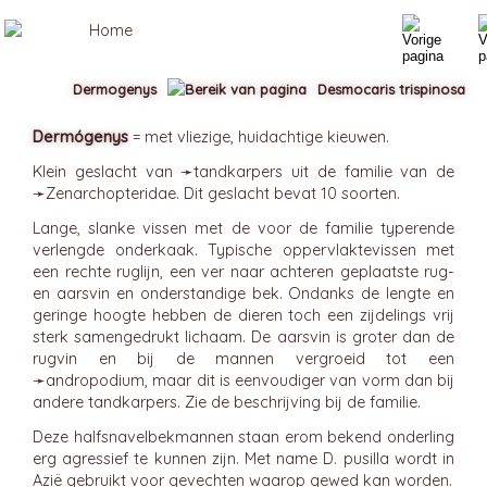
Dermogenys
Desmocaris trispinosa
Dermógenys
= met vliezige, huidachtige kieuwen.
Klein geslacht van ➛
tandkarpers
uit de familie van de
➛
Zenarchopteridae
. Dit geslacht bevat 10 soorten.
Lange, slanke vissen met de voor de familie typerende
verlengde onderkaak. Typische oppervlaktevissen met
een rechte ruglijn, een ver naar achteren geplaatste rug-
en aarsvin en onderstandige bek. Ondanks de lengte en
geringe hoogte hebben de dieren toch een zijdelings vrij
sterk samengedrukt lichaam. De aarsvin is groter dan de
rugvin en bij de mannen vergroeid tot een
➛
andropodium
, maar dit is eenvoudiger van vorm dan bij
andere tandkarpers. Zie de beschrijving bij de familie.
Deze halfsnavelbekmannen staan erom bekend onderling
erg agressief te kunnen zijn. Met name D. pusilla wordt in
Azië gebruikt voor gevechten waarop gewed kan worden.