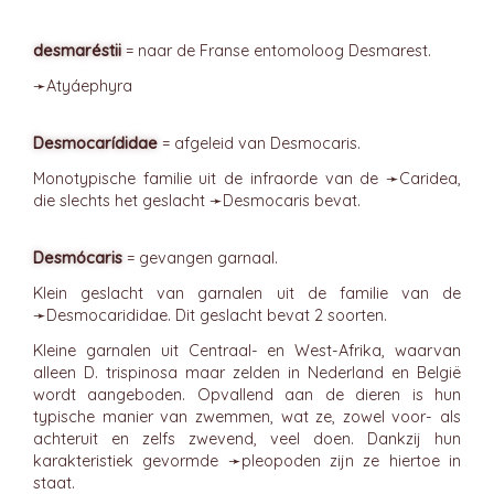
desmaréstii
= naar de Franse entomoloog Desmarest.
➛
Atyáephyra
Desmocarídidae
= afgeleid van Desmocaris.
Monotypische familie uit de infraorde van de ➛
Caridea
,
die slechts het geslacht ➛
Desmocaris
bevat.
Desmócaris
= gevangen garnaal.
Klein geslacht van garnalen uit de familie van de
➛
Desmocarididae
. Dit geslacht bevat 2 soorten.
Kleine garnalen uit Centraal- en West-Afrika, waarvan
alleen D. trispinosa maar zelden in Nederland en België
wordt aangeboden. Opvallend aan de dieren is hun
typische manier van zwemmen, wat ze, zowel voor- als
achteruit en zelfs zwevend, veel doen. Dankzij hun
karakteristiek gevormde ➛
pleopoden
zijn ze hiertoe in
staat.