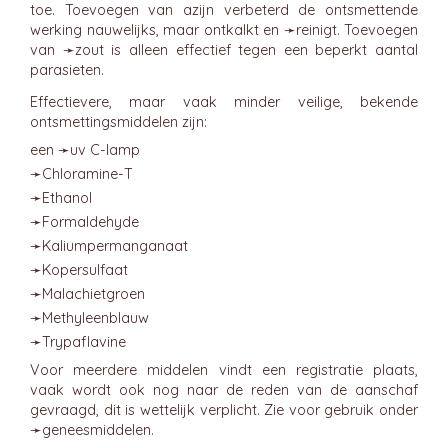
toe. Toevoegen van azijn verbeterd de ontsmettende
werking nauwelijks, maar ontkalkt en ➛
reinigt
. Toevoegen
van ➛
zout
is alleen effectief tegen een beperkt aantal
parasieten.
Effectievere, maar vaak minder veilige, bekende
ontsmettingsmiddelen zijn:
een ➛
uv C-lamp
➛
Chloramine-T
➛
Ethanol
➛
Formaldehyde
➛
Kaliumpermanganaat
➛
Kopersulfaat
➛
Malachietgroen
➛
Methyleenblauw
➛
Trypaflavine
Voor meerdere middelen vindt een registratie plaats,
vaak wordt ook nog naar de reden van de aanschaf
gevraagd, dit is wettelijk verplicht. Zie voor gebruik onder
➛
geneesmiddelen
.