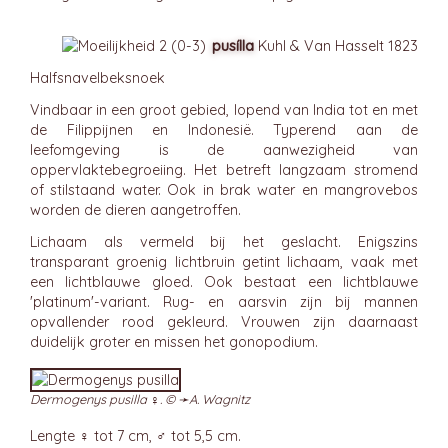
pusílla
Kuhl & Van Hasselt 1823
Halfsnavelbeksnoek
Vindbaar in een groot gebied, lopend van India tot en met
de Filippijnen en Indonesië. Typerend aan de
leefomgeving is de aanwezigheid van
oppervlaktebegroeiing. Het betreft langzaam stromend
of stilstaand water. Ook in brak water en mangrovebos
worden de dieren aangetroffen.
Lichaam als vermeld bij het geslacht. Enigszins
transparant groenig lichtbruin getint lichaam, vaak met
een lichtblauwe gloed. Ook bestaat een lichtblauwe
'platinum'-variant. Rug- en aarsvin zijn bij mannen
opvallender rood gekleurd. Vrouwen zijn daarnaast
duidelijk groter en missen het gonopodium.
Dermogenys pusilla ♀. © ➛
A. Wagnitz
Lengte ♀ tot 7 cm, ♂ tot 5,5 cm.