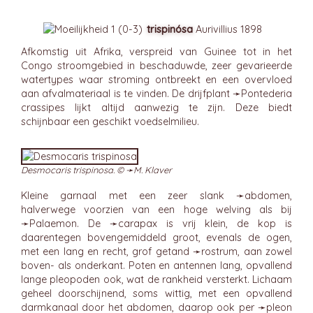
trispinósa
Aurivillius 1898
Afkomstig uit Afrika, verspreid van Guinee tot in het
Congo stroomgebied in beschaduwde, zeer gevarieerde
watertypes waar stroming ontbreekt en een overvloed
aan afvalmateriaal is te vinden. De drijfplant ➛
Pontederia
crassipes lijkt altijd aanwezig te zijn. Deze biedt
schijnbaar een geschikt voedselmilieu.
Desmocaris trispinosa. © ➛
M. Klaver
Kleine garnaal met een zeer slank ➛
abdomen
,
halverwege voorzien van een hoge welving als bij
➛
Palaemon
. De ➛
carapax
is vrij klein, de kop is
daarentegen bovengemiddeld groot, evenals de ogen,
met een lang en recht, grof getand ➛
rostrum
, aan zowel
boven- als onderkant. Poten en antennen lang, opvallend
lange pleopoden ook, wat de rankheid versterkt. Lichaam
geheel doorschijnend, soms wittig, met een opvallend
darmkanaal door het abdomen, daarop ook per ➛
pleon