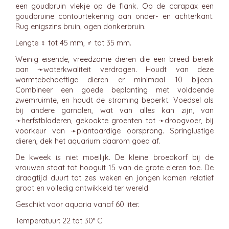
een goudbruin vlekje op de flank. Op de carapax een
goudbruine contourtekening aan onder- en achterkant.
Rug enigszins bruin, ogen donkerbruin.
Lengte ♀ tot 45 mm, ♂ tot 35 mm.
Weinig eisende, vreedzame dieren die een breed bereik
aan ➛
waterkwaliteit
verdragen. Houdt van deze
warmtebehoeftige dieren er minimaal 10 bijeen.
Combineer een goede beplanting met voldoende
zwemruimte, en houdt de stroming beperkt. Voedsel als
bij andere garnalen, wat van alles kan zijn, van
➛
herfstbladeren
, gekookte groenten tot ➛
droogvoer
, bij
voorkeur van ➛
plantaardige
oorsprong. Springlustige
dieren, dek het aquarium daarom goed af.
De kweek is niet moeilijk. De kleine broedkorf bij de
vrouwen staat tot hooguit 15 van de grote eieren toe. De
draagtijd duurt tot zes weken en jongen komen relatief
groot en volledig ontwikkeld ter wereld.
Geschikt voor aquaria vanaf 60 liter.
Temperatuur: 22 tot 30° C