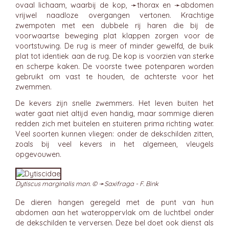
ovaal lichaam, waarbij de kop, ➛
thorax
en ➛
abdomen
vrijwel naadloze overgangen vertonen. Krachtige
zwempoten met een dubbele rij haren die bij de
voorwaartse beweging plat klappen zorgen voor de
voortstuwing. De rug is meer of minder gewelfd, de buik
plat tot identiek aan de rug. De kop is voorzien van sterke
en scherpe kaken. De voorste twee potenparen worden
gebruikt om vast te houden, de achterste voor het
zwemmen.
De kevers zijn snelle zwemmers. Het leven buiten het
water gaat niet altijd even handig, maar sommige dieren
redden zich met buitelen en stuiteren prima richting water.
Veel soorten kunnen vliegen: onder de dekschilden zitten,
zoals bij veel kevers in het algemeen, vleugels
opgevouwen.
Dytiscus marginalis man. © ➛
Saxifraga - F. Bink
De dieren hangen geregeld met de punt van hun
abdomen aan het wateroppervlak om de luchtbel onder
de dekschilden te verversen. Deze bel doet ook dienst als