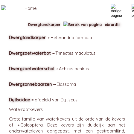
Dwergtandkarper
ebrardtii
Dwergtandkarper
➛
Heterandria
formosa
Dwergzoetwaterbot
➛
Trinectes
maculatus
Dwergzoetwaterschol
➛
Achirus
achirus
Dwergzonnebaarzen
➛
Elassoma
Dytíscidae
= afgeleid van Dytiscus.
Waterroofkevers
Grote familie van waterkevers uit de orde van de kevers
of ➛
Coleoptera
. Deze kevers zijn duidelijk aan het
onderwaterleven aangepast, met een gestroomlijnd,