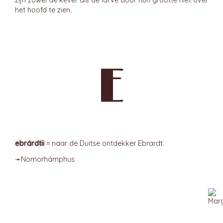
zijn zowel de kever als de larve door hun grootte niet over
het hoofd te zien.
E
ebrárdtii
= naar de Duitse ontdekker Ebrardt.
➛
Nomorhámphus