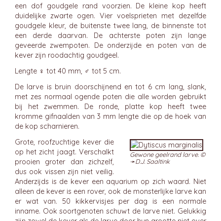
een dof goudgele rand voorzien. De kleine kop heeft
duidelijke zwarte ogen. Vier voelsprieten met dezelfde
goudgele kleur, de buitenste twee lang, de binnenste tot
een derde daarvan. De achterste poten zijn lange
geveerde zwempoten. De onderzijde en poten van de
kever zijn roodachtig goudgeel.
Lengte ♀ tot 40 mm, ♂ tot 5 cm.
De larve is bruin doorschijnend en tot 6 cm lang, slank,
met zes normaal ogende poten die alle worden gebruikt
bij het zwemmen. De ronde, platte kop heeft twee
kromme gifnaalden van 3 mm lengte die op de hoek van
de kop scharnieren.
Grote, roofzuchtige kever die
op het zicht jaagt. Verschalkt
Gewone geelrand larve. ©
prooien groter dan zichzelf,
➛
D.J. Saaltink
dus ook vissen zijn niet veilig.
Anderzijds is de kever een aquarium op zich waard. Niet
alleen de kever is een rover, ook de monsterlijke larve kan
er wat van. 50 kikkervisjes per dag is een normale
inname. Ook soortgenoten schuwt de larve niet. Gelukkig