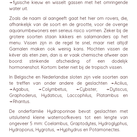
➛
fysische kieuw
en wisselt gassen met het omringende
water uit.
Zoals de naam al aangeeft gaat het hier om rovers, die,
afhankelijk van de soort en de grootte, voor de overige
aquariumbewoners een serieus risico vormen. Zeker bij de
grotere soorten staan kikkers en salamanders op het
menu. Vissen zijn in de regel te snel, maar niet altijd!
Garnalen maken ook weinig kans. Mochten vissen de
kéver als eten zien, dan is er vaak chemische afweer aan
boord: stinkende afscheiding of een dodelijk
hormonenshot. Kortom: beter niet bij de tropisch vissen.
In Belgische en Nederlandse sloten zijn vele soorten aan
te treffen van onder andere de geslachten ➛
Acilius
,
➛
Agabus
, ➛
Colymbetus
, ➛
Cybister
, ➛
Dytiscus
,
Graphoderus, Hydaticus, Laccophilus, Platambus en
➛
Rhantus
.
De onderfamilie Hydroporinae bevat geslachten met
uitsluitend kleine waterroofkevers tot een lengte van
ongeveer 5 mm: Coelambus, Graptodytes, Hydroglyphus,
Hydroporus, Hygrotus, ➛
Hyphydrus
en Potamonectes.