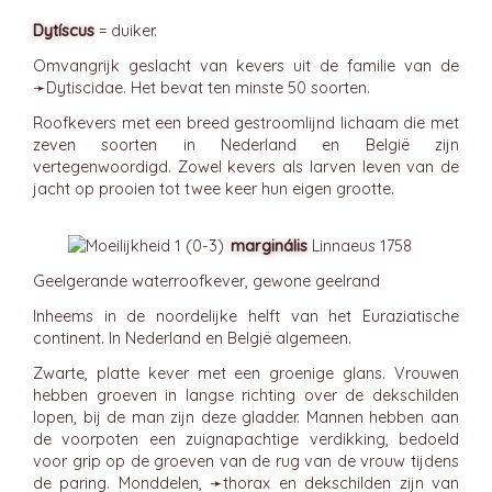
Dytíscus
= duiker.
Omvangrijk geslacht van kevers uit de familie van de
➛
Dytiscidae
. Het bevat ten minste 50 soorten.
Roofkevers met een breed gestroomlijnd lichaam die met
zeven soorten in Nederland en België zijn
vertegenwoordigd. Zowel kevers als larven leven van de
jacht op prooien tot twee keer hun eigen grootte.
marginális
Linnaeus 1758
Geelgerande waterroofkever, gewone geelrand
Inheems in de noordelijke helft van het Euraziatische
continent. In Nederland en België algemeen.
Zwarte, platte kever met een groenige glans. Vrouwen
hebben groeven in langse richting over de dekschilden
lopen, bij de man zijn deze gladder. Mannen hebben aan
de voorpoten een zuignapachtige verdikking, bedoeld
voor grip op de groeven van de rug van de vrouw tijdens
de paring. Monddelen, ➛
thorax
en dekschilden zijn van