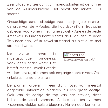
Zeer uitgebreid geslacht van moerasplanten uit de familie
van de ➛
Eriocaulaceae
. Het bevat ten minste 500
soorten.
Grasachtige, eenzaadlobbige, veelal eenjarige planten uit
de orde van de ➛
Poales
, die hoofdzakelijk in tropische
gebieden voorkomen, met name zuidelijk Azië en de beide
Amerika's. In Europa komt slechts de E. aquaticum voor.
Te vinden nabij of in zowel stilstaand als niet al te snel
stromend water.
De planten leven in
moerasachtige omgeving,
E. cinereum in het wild
vaak deels onder water. Het
betreft meestal overblijvende
windbestuivers, al komen ook eenjarige soorten voor. Ook
enkele echte waterplanten.
De planten groeien in een dicht rozet van meestal
opgerolde, lintvormige bladeren, als een groen egeltje.
Ook kan dit egeltje de top van een stevige, dicht
bebladerde steel vormen. Andere soorten vormen
➛
submers
vlakke, spitse bladeren. Na verloop komen er