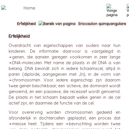
Erfelijkheid
Eriocaulon quinquangulare
Erfelijkheid
Overdracht van eigenschappen van ouders naar hun
kinderen. De informatie daarvoor is vastgelegd in
➛
genen
, die aaneen geregen voorkomen in zeer lange
➛
DNA
-moleculen. Met name de plaats in dit DNA is van
belang. DNA bevindt zich in iedere lichaamscel, altijd in
paren (diploïde, aangegeven met
2n
), in de vorm van
➛
chromosomen
. Voor iedere eigenschap zijn daarom
twee genen beschikbaar; een actieve, die dominant wordt
genoemd, en een passieve, die recessief wordt genoemd.
De plaats in het lichaam bepaalt welke genen in de cel
actief zijn, en daarmee de functie van de cel.
Voor overerving worden chromosomen gedeeld en
afzonderlijk in dochtercellen geplaatst, een proces dat
➛
meiose
heet. Tijdens een ➛
bevruchting
worden twee