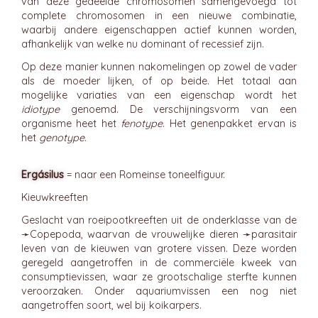
van deze gedeelde chromosomen samengevoegd tot
complete chromosomen in een nieuwe combinatie,
waarbij andere eigenschappen actief kunnen worden,
afhankelijk van welke nu dominant of recessief zijn.
Op deze manier kunnen nakomelingen op zowel de vader
als de moeder lijken, of op beide. Het totaal aan
mogelijke variaties van een eigenschap wordt het
idiotype
genoemd. De verschijningsvorm van een
organisme heet het
fenotype
. Het genenpakket ervan is
het
genotype
.
Ergásilus
= naar een Romeinse toneelfiguur.
Kieuwkreeften
Geslacht van roeipootkreeften uit de onderklasse van de
➛
Copepoda
, waarvan de vrouwelijke dieren ➛
parasitair
leven van de kieuwen van grotere vissen. Deze worden
geregeld aangetroffen in de commerciële kweek van
consumptievissen, waar ze grootschalige sterfte kunnen
veroorzaken. Onder aquariumvissen een nog niet
aangetroffen soort, wel bij koikarpers.