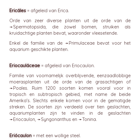
Ericáles
= afgeleid van Erica.
Orde van zeer diverse planten uit de orde van de
➛
Spermatopsida
, die zowel bomen, struiken als
kruidachtige planten bevat, waaronder vleesetende.
Enkel de familie van de ➛
Primulaceae
bevat voor het
aquarium geschikte planten.
Eriocauláceae
= afgeleid van Eriocaulon.
Familie van voornamelijk overblijvende, eenzaadlobbige
moerasplanten uit de orde van de grasachtigen of
➛
Poales
. Ruim 1200 soorten komen vooral voor in
tropisch en subtropisch gebied, met name de beide
Amerika's. Slechts enkele komen voor in de gematigde
streken. De soorten zijn verdeeld over tien geslachten,
aquariumplanten zijn te vinden in de geslachten
➛
Eriocaulon
, ➛
Syngonanthus
en ➛
Tonina
.
Eriócaulon
= met een wollige steel.