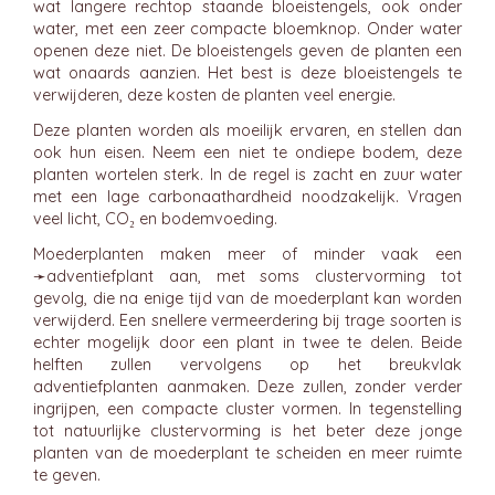
wat langere rechtop staande bloeistengels, ook onder
water, met een zeer compacte bloemknop. Onder water
openen deze niet. De bloeistengels geven de planten een
wat onaards aanzien. Het best is deze bloeistengels te
verwijderen, deze kosten de planten veel energie.
Deze planten worden als moeilijk ervaren, en stellen dan
ook hun eisen. Neem een niet te ondiepe bodem, deze
planten wortelen sterk. In de regel is zacht en zuur water
met een lage carbonaathardheid noodzakelijk. Vragen
veel licht, CO₂ en bodemvoeding.
Moederplanten maken meer of minder vaak een
➛
adventiefplant
aan, met soms clustervorming tot
gevolg, die na enige tijd van de moederplant kan worden
verwijderd. Een snellere vermeerdering bij trage soorten is
echter mogelijk door een plant in twee te delen. Beide
helften zullen vervolgens op het breukvlak
adventiefplanten aanmaken. Deze zullen, zonder verder
ingrijpen, een compacte cluster vormen. In tegenstelling
tot natuurlijke clustervorming is het beter deze jonge
planten van de moederplant te scheiden en meer ruimte
te geven.