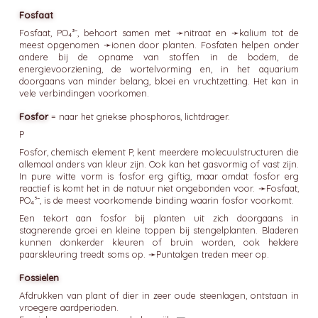
Fosfaat
Fosfaat, PO₄³⁻, behoort samen met ➛
nitraat
en ➛
kalium
tot de
meest opgenomen ➛
ionen
door planten. Fosfaten helpen onder
andere bij de opname van stoffen in de bodem, de
energievoorziening, de wortelvorming en, in het aquarium
doorgaans van minder belang, bloei en vruchtzetting. Het kan in
vele verbindingen voorkomen.
Fosfor
= naar het griekse phosphoros, lichtdrager.
P
Fosfor, chemisch element P, kent meerdere molecuulstructuren die
allemaal anders van kleur zijn. Ook kan het gasvormig of vast zijn.
In pure witte vorm is fosfor erg giftig, maar omdat fosfor erg
reactief is komt het in de natuur niet ongebonden voor. ➛
Fosfaat
,
PO₄³⁻, is de meest voorkomende binding waarin fosfor voorkomt.
Een tekort aan fosfor bij planten uit zich doorgaans in
stagnerende groei en kleine toppen bij stengelplanten. Bladeren
kunnen donkerder kleuren of bruin worden, ook heldere
paarskleuring treedt soms op. ➛
Puntalgen
treden meer op.
Fossielen
Afdrukken van plant of dier in zeer oude steenlagen, ontstaan in
vroegere aardperioden.