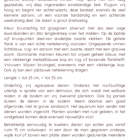
geplaatste, vrij diep ingesneden eindstandige bek. Rugvin vrij
hoog en begint ver achterwaarts. deze bestaat, evenals de veel
kleinere aarsvin, uit een voorste hardstralig en een achterste
weekstralig deel. De staart is groot driehoekig.
Kleur bruinachtig tot grijsgroen zilverwit met zes zeer vage
dwarsbanden en dito lengtestreep over het midden. Op de laatste
vijf kruispunten daarvan duidelijke zwarte vlekken. De gehele
flank is van een lichte nettekening voorzien. Ongepaarde vinnen
lichtblauw, rug- en aarsvin met een zwarte, staart met een grauwe
zoom. Dominante mannen kleuren tot vrijwel geheel blauw, met
een vlekkerige metaalblauwe kop en rug, of bovenste flankhelft.
Vrouwen blijven bruingeel, eveneens met een vlekkerige kop.
Ook zij kan een ijsblauwe nettekening dragen.
Lengte ♀ tot 25 cm, ♂ tot 35 cm.
Onderling vrij agressieve dieren. Ondanks het roofzuchtige
uiterlijk is sprake van een detrivoor, die zich voedt met eetbare
resten in de bodem en vrij zwevend plankton. Ook bij paniek
duiken de dieren in de bodem. Neem daartoe een goed
afgeronde, niet te grove zandsoort. Het aquarium kan verder met
stenen worden ingericht. Planten worden met rust gelaten, in het
vindgebied komen deze evenwel nauwelijks voor.
Betrekkelijk eenvoudig te kweken, dieren zijn echter pas vanaf
ruim 15 cm volwassen. In een door de man gegraven ondiepe,
wijde kuil of boven een platte steen worden gedurende meerdere