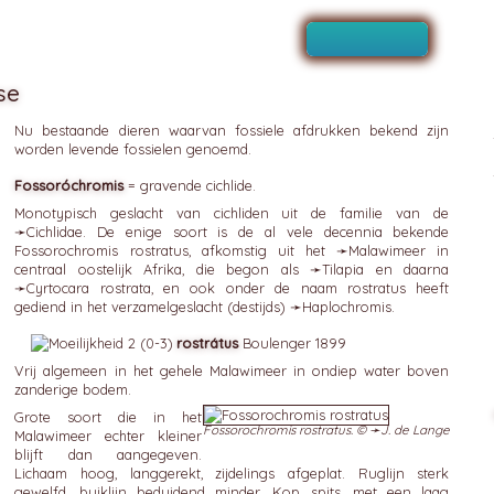
se
Nu bestaande dieren waarvan fossiele afdrukken bekend zijn
worden levende fossielen genoemd.
Fossoróchromis
= gravende cichlide.
Monotypisch geslacht van cichliden uit de familie van de
➛
Cichlidae
. De enige soort is de al vele decennia bekende
Fossorochromis rostratus, afkomstig uit het ➛
Malawimeer
in
centraal oostelijk Afrika, die begon als ➛
Tilapia
en daarna
➛
Cyrtocara
rostrata, en ook onder de naam rostratus heeft
gediend in het verzamelgeslacht (destijds) ➛
Haplochromis
.
rostrátus
Boulenger 1899
Vrij algemeen in het gehele Malawimeer in ondiep water boven
zanderige bodem.
Grote soort die in het
Fossorochromis rostratus. © ➛
J. de Lange
Malawimeer echter kleiner
blijft dan aangegeven.
Lichaam hoog, langgerekt, zijdelings afgeplat. Ruglijn sterk
gewelfd, buiklijn beduidend minder. Kop spits, met een laag