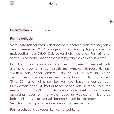
F
Forelzalmen
➛
Erythrinidae
Formaldehyde
Verouderd middel voor ➛
desinfectie
. Onderdeel van het nog vaak
geadviseerde ➛
FMC
. Onaangenaam ruikend giftig gas met de
molecuulformule CH₂O. Ook bekend als methanal. Formaline of
formol is de naam voor een oplossing van 37% er van in water.
Bruikbaar als conserverings- en ontsmettingsmiddel, als
alternatief voor of in combinatie met ➛
malachietgroen
. Het tast
eiwitten aan, onder andere RNA en ➛
DNA
, wat bij kleine
organismen als ➛
parasieten
leidt tot verlies van lichaamsfuncties.
15 tot 25 mg formaline per liter kan voor baden langer dan een
uur worden gebruikt, kort durende baden van 20 tot 60 minuten
met 60 tot 250 mg/l. Formaldehyde verbruikt veel zuurstof tijdens
oplossing, reden om het water goed te ➛
beluchten
tijdens de
behandeling. De stof vervalt binnen 30 uur bij kamertemperatuur.
Ventileer goed tijdens gebruik, de stof is zeer reactief.
Formaldehyde is bewezen kankerverwekkend.