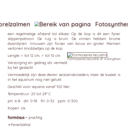
orelzalmen
Fotosynthe
een regelmatige afstand tot elkaar. Op de kop is dit een fijner
stippenpatroon. De rug is bruin. De vinnen hebben bruine
dwarslijnen. Vrouwen zijn forser van bouw en groter. Mannen
vertonen knobbeltjes op de kop.
Lengte ♀ tot 12 cm, ♂ tot 10 cm.
Formosania lacustris. © ➛
Zonghan
Verzorging en gedrag als vermeld
bij het geslacht.
Vermoedelijk zijn deze dieren seizoensbroeders, maar de kweek is
in het aquarium nog niet gelukt.
Geschikt voor aquaria vanaf 100 liter.
Temperatuur: 20 tot 24° C
pH: 6-8 dH: 0-18 fH: 0-32 ppm: 0-300
Kopen: ok.
formósus
= prachtig.
➛
Fenerbáhce