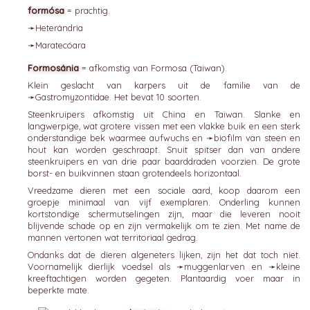
formósa
= prachtig.
➛
Heterándria
➛
Maratecóara
Formosánia
= afkomstig van Formosa (Taiwan).
Klein geslacht van karpers uit de familie van de
➛
Gastromyzontidae
. Het bevat 10 soorten.
Steenkruipers afkomstig uit China en Taiwan. Slanke en
langwerpige, wat grotere vissen met een vlakke buik en een sterk
onderstandige bek waarmee aufwuchs en ➛
biofilm
van steen en
hout kan worden geschraapt. Snuit spitser dan van andere
steenkruipers en van drie paar baarddraden voorzien. De grote
borst- en buikvinnen staan grotendeels horizontaal.
Vreedzame dieren met een sociale aard, koop daarom een
groepje minimaal van vijf exemplaren. Onderling kunnen
kortstondige schermutselingen zijn, maar die leveren nooit
blijvende schade op en zijn vermakelijk om te zien. Met name de
mannen vertonen wat territoriaal gedrag.
Ondanks dat de dieren algeneters lijken, zijn het dat toch niet.
Voornamelijk dierlijk voedsel als ➛
muggenlarven
en ➛
kleine
kreeftachtigen
worden gegeten. Plantaardig voer maar in
beperkte mate.