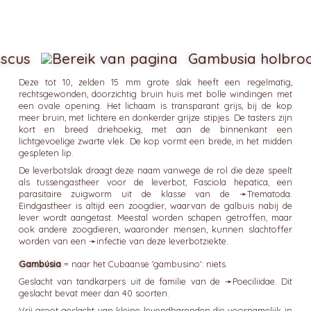
uscus
Gambusia holbroo
Deze tot 10, zelden 15 mm grote slak heeft een regelmatig,
rechtsgewonden, doorzichtig bruin huis met bolle windingen met
een ovale opening. Het lichaam is transparant grijs, bij de kop
meer bruin, met lichtere en donkerder grijze stipjes. De tasters zijn
kort en breed driehoekig, met aan de binnenkant een
lichtgevoelige zwarte vlek. De kop vormt een brede, in het midden
gespleten lip.
De leverbotslak draagt deze naam vanwege de rol die deze speelt
als tussengastheer voor de leverbot, Fasciola hepatica, een
parasitaire zuigworm uit de klasse van de ➛
Trematoda
.
Eindgastheer is altijd een zoogdier, waarvan de galbuis nabij de
lever wordt aangetast. Meestal worden schapen getroffen, maar
ook andere zoogdieren, waaronder mensen, kunnen slachtoffer
worden van een ➛
infectie
van deze leverbotziekte.
Gambúsia
= naar het Cubaanse 'gambusino': niets.
Geslacht van tandkarpers uit de familie van de ➛
Poeciliidae
. Dit
geslacht bevat meer dan 40 soorten.
Vrij groot geslacht van kleine levendbarenden die voornamelijk in