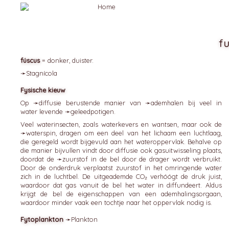
f
fúscus
= donker, duister.
➛
Stagnícola
Fysische kieuw
Op ➛
diffusie
berustende manier van ➛
ademhalen
bij veel in
water levende ➛
geleedpotigen
.
Veel waterinsecten, zoals waterkevers en wantsen, maar ook de
➛
waterspin
, dragen om een deel van het lichaam een luchtlaag,
die geregeld wordt bijgevuld aan het wateroppervlak. Behalve op
die manier bijvullen vindt door diffusie ook gasuitwisseling plaats,
doordat de ➛
zuurstof
in de bel door de drager wordt verbruikt.
Door de onderdruk verplaatst zuurstof in het omringende water
zich in de luchtbel. De uitgeademde CO₂ verhóógt de druk juist,
waardoor dat gas vanuit de bel het water in diffundeert. Aldus
krijgt de bel de eigenschappen van een ademhalingsorgaan,
waardoor minder vaak een tochtje naar het oppervlak nodig is.
Fytoplankton
➛
Plankton