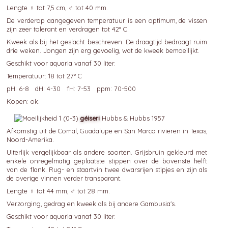
Lengte ♀ tot 7,5 cm, ♂ tot 40 mm.
De verderop aangegeven temperatuur is een optimum, de vissen
zijn zeer tolerant en verdragen tot 42° C.
Kweek als bij het geslacht beschreven. De draagtijd bedraagt ruim
drie weken. Jongen zijn erg gevoelig, wat de kweek bemoeilijkt.
Geschikt voor aquaria vanaf 30 liter.
Temperatuur: 18 tot 27° C
pH: 6-8 dH: 4-30 fH: 7-53 ppm: 70-500
Kopen: ok.
géiseri
Hubbs & Hubbs 1957
Afkomstig uit de Comal, Guadalupe en San Marco rivieren in Texas,
Noord-Amerika.
Uiterlijk vergelijkbaar als andere soorten. Grijsbruin gekleurd met
enkele onregelmatig geplaatste stippen over de bovenste helft
van de flank. Rug- en staartvin twee dwarsrijen stipjes en zijn als
de overige vinnen verder transparant.
Lengte ♀ tot 44 mm, ♂ tot 28 mm.
Verzorging, gedrag en kweek als bij andere Gambusia's.
Geschikt voor aquaria vanaf 30 liter.