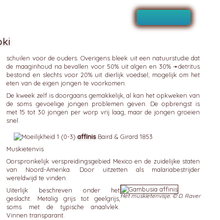
ki
schuilen voor de ouders. Overigens bleek uit een natuurstudie dat
de maaginhoud na bevallen voor 50% uit algen en 30% ➛
detritus
bestond en slechts voor 20% uit dierlijk voedsel; mogelijk om het
eten van de eigen jongen te voorkomen.
De kweek zelf is doorgaans gemakkelijk, al kan het opkweken van
de soms gevoelige jongen problemen geven. De opbrengst is
met 15 tot 30 jongen per worp vrij laag, maar de jongen groeien
snel.
affínis
Baird & Girard 1853
Muskietenvis
Oorspronkelijk verspreidingsgebied Mexico en de zuidelijke staten
van Noord-Amerika. Door uitzetten als malariabestrijder
wereldwijd te vinden.
Uiterlijk beschreven onder het
Het muskietenvisje. © D. Raver
geslacht. Metalig grijs tot geelgrijs,
soms met de typische anaalvlek.
Vinnen transparant.