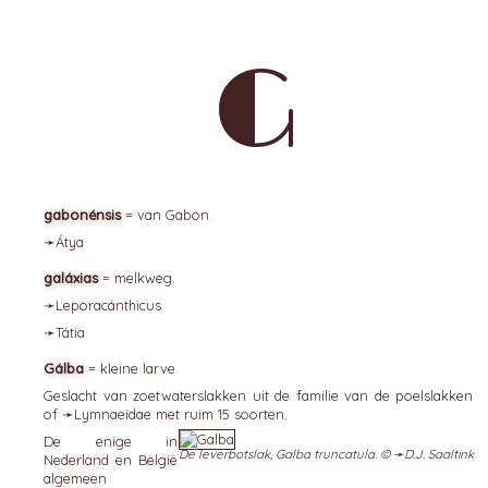
G
gabonénsis
= van Gabon.
➛
Átya
galáxias
= melkweg.
➛
Leporacánthicus
➛
Tátia
Gálba
= kleine larve.
Geslacht van zoetwaterslakken uit de familie van de poelslakken
of ➛
Lymnaeidae
met ruim 15 soorten.
De enige in
De leverbotslak, Galba truncatula. © ➛
D.J. Saaltink
Nederland en België
algemeen