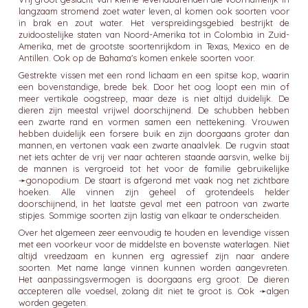
langzaam stromend zoet water leven, al komen ook soorten voor
in brak en zout water. Het verspreidingsgebied bestrijkt de
zuidoostelijke staten van Noord-Amerika tot in Colombia in Zuid-
Amerika, met de grootste soortenrijkdom in Texas, Mexico en de
Antillen. Ook op de Bahama's komen enkele soorten voor.
Gestrekte vissen met een rond lichaam en een spitse kop, waarin
een bovenstandige, brede bek. Door het oog loopt een min of
meer vertikale oogstreep, maar deze is niet altijd duidelijk. De
dieren zijn meestal vrijwel doorschijnend. De schubben hebben
een zwarte rand en vormen samen een nettekening. Vrouwen
hebben duidelijk een forsere buik en zijn doorgaans groter dan
mannen, en vertonen vaak een zwarte anaalvlek. De rugvin staat
net iets achter de vrij ver naar achteren staande aarsvin, welke bij
de mannen is vergroeid tot het voor de familie gebruikelijke
➛
gonopodium
. De staart is afgerond met vaak nog net zichtbare
hoeken. Alle vinnen zijn geheel of grotendeels helder
doorschijnend, in het laatste geval met een patroon van zwarte
stipjes. Sommige soorten zijn lastig van elkaar te onderscheiden.
Over het algemeen zeer eenvoudig te houden en levendige vissen
met een voorkeur voor de middelste en bovenste waterlagen. Niet
altijd vreedzaam en kunnen erg agressief zijn naar andere
soorten. Met name lange vinnen kunnen worden aangevreten.
Het aanpassingsvermogen is doorgaans erg groot. De dieren
accepteren alle voedsel, zolang dit niet te groot is. Ook ➛
algen
worden gegeten.