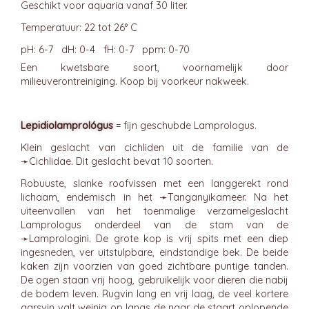
Geschikt voor aquaria vanaf 30 liter.
Temperatuur: 22 tot 26° C
pH: 6-7 dH: 0-4 fH: 0-7 ppm: 0-70
Een kwetsbare soort, voornamelijk door
milieuverontreiniging. Koop bij voorkeur nakweek.
Lepidiolamprológus
= fijn geschubde Lamprologus.
Klein geslacht van cichliden uit de familie van de
➛
Cichlidae
. Dit geslacht bevat 10 soorten.
Robuuste, slanke roofvissen met een langgerekt rond
lichaam, endemisch in het ➛
Tanganyikameer
. Na het
uiteenvallen van het toenmalige verzamelgeslacht
Lamprologus onderdeel van de stam van de
➛
Lamprologini
. De grote kop is vrij spits met een diep
ingesneden, ver uitstulpbare, eindstandige bek. De beide
kaken zijn voorzien van goed zichtbare puntige tanden.
De ogen staan vrij hoog, gebruikelijk voor dieren die nabij
de bodem leven. Rugvin lang en vrij laag, de veel kortere
aarsvin valt weinig op langs de naar de staart oplopende