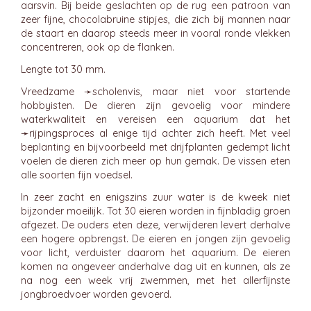
aarsvin. Bij beide geslachten op de rug een patroon van
zeer fijne, chocolabruine stipjes, die zich bij mannen naar
de staart en daarop steeds meer in vooral ronde vlekken
concentreren, ook op de flanken.
Lengte tot 30 mm.
Vreedzame ➛
scholenvis
, maar niet voor startende
hobbyisten. De dieren zijn gevoelig voor mindere
waterkwaliteit en vereisen een aquarium dat het
➛
rijpingsproces
al enige tijd achter zich heeft. Met veel
beplanting en bijvoorbeeld met drijfplanten gedempt licht
voelen de dieren zich meer op hun gemak. De vissen eten
alle soorten fijn voedsel.
In zeer zacht en enigszins zuur water is de kweek niet
bijzonder moeilijk. Tot 30 eieren worden in fijnbladig groen
afgezet. De ouders eten deze, verwijderen levert derhalve
een hogere opbrengst. De eieren en jongen zijn gevoelig
voor licht, verduister daarom het aquarium. De eieren
komen na ongeveer anderhalve dag uit en kunnen, als ze
na nog een week vrij zwemmen, met het allerfijnste
jongbroedvoer worden gevoerd.