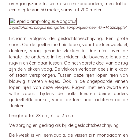
overgangszone tussen rotsen en zandbodem, meestal tot
een diepte van 50 meter, soms tot 200 meter.
Lepidiolamprologus elongatus, Tanganyikameer. © ➛
H. Szczygieł
Lichaam volgens de geslachtsbeschrijving. Een grote
soort. Op de geelbruine huid lopen, vanaf de kieuwdeksel,
donkere, vaag gerande vlekken in drie rijen over de
lengte, de onderste in het midden, de bovenste langs de
rugvin en één daar tussen. Op het voorste deel van de rug
zijn de vlekken vaag. De vlekken verlopen deels in elkaar
of staan versprongen. Tussen deze rijen lopen rijen van
blauwig zilveren vlekjes. Ook in de ongepaarde vinnen
lopen rijen van deze vlekjes. Rugvin met een zwarte en
witte zoom. Tijdens de balts kleuren beide ouders
gedeeltelijk donker, vanaf de keel naar achteren op de
flanken.
Lengte ♀ tot 28 cm, ♂ tot 35 cm.
Verzorging en gedrag als bij de geslachtsbeschrijving.
De kweek is vrij eenvoudig, de vissen zijn monogaam en