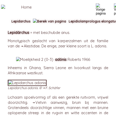
Lepidarchus
Lepidiolamprologus elongatu
Lepidárchus
= met beschubde anus.
Monotypisch geslacht van karperzalmen uit de familie
van de ➛
Alestidae
. De enige, zeer kleine soort is L. adonis.
adónis
Roberts 1966
Inheems in Ghana, Sierra Leone en Ivoorkust langs de
Afrikaanse westkust.
Lepidarchus adonis. © ➛
F. Schäfer
Lichaam spoelvormig of als een gerekte ruitvorm, vrijwel
doorzichtig. ➛
Vetvin
aanwezig, bruin bij mannen.
Grotendeels doorzichtige vinnen, mannen met een bruine
oplopende streep in de rugvin en witte accenten in de