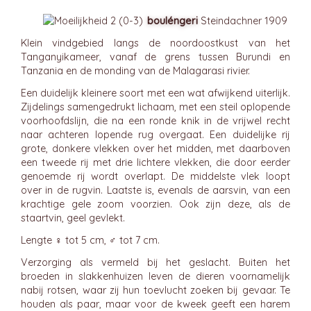
bouléngeri
Steindachner 1909
Klein vindgebied langs de noordoostkust van het
Tanganyikameer, vanaf de grens tussen Burundi en
Tanzania en de monding van de Malagarasi rivier.
Een duidelijk kleinere soort met een wat afwijkend uiterlijk.
Zijdelings samengedrukt lichaam, met een steil oplopende
voorhoofdslijn, die na een ronde knik in de vrijwel recht
naar achteren lopende rug overgaat. Een duidelijke rij
grote, donkere vlekken over het midden, met daarboven
een tweede rij met drie lichtere vlekken, die door eerder
genoemde rij wordt overlapt. De middelste vlek loopt
over in de rugvin. Laatste is, evenals de aarsvin, van een
krachtige gele zoom voorzien. Ook zijn deze, als de
staartvin, geel gevlekt.
Lengte ♀ tot 5 cm, ♂ tot 7 cm.
Verzorging als vermeld bij het geslacht. Buiten het
broeden in slakkenhuizen leven de dieren voornamelijk
nabij rotsen, waar zij hun toevlucht zoeken bij gevaar. Te
houden als paar, maar voor de kweek geeft een harem