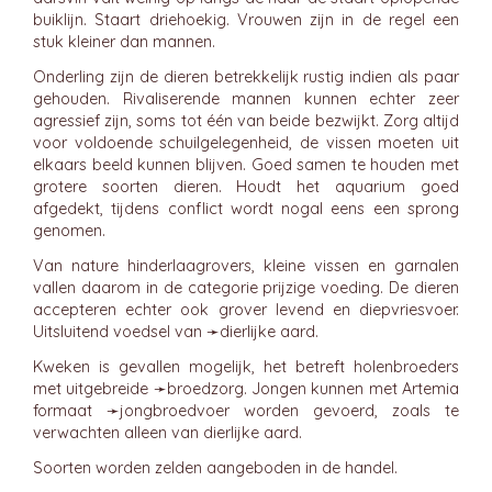
buiklijn. Staart driehoekig. Vrouwen zijn in de regel een
stuk kleiner dan mannen.
Onderling zijn de dieren betrekkelijk rustig indien als paar
gehouden. Rivaliserende mannen kunnen echter zeer
agressief zijn, soms tot één van beide bezwijkt. Zorg altijd
voor voldoende schuilgelegenheid, de vissen moeten uit
elkaars beeld kunnen blijven. Goed samen te houden met
grotere soorten dieren. Houdt het aquarium goed
afgedekt, tijdens conflict wordt nogal eens een sprong
genomen.
Van nature hinderlaagrovers, kleine vissen en garnalen
vallen daarom in de categorie prijzige voeding. De dieren
accepteren echter ook grover levend en diepvriesvoer.
Uitsluitend voedsel van ➛
dierlijke
aard.
Kweken is gevallen mogelijk, het betreft holenbroeders
met uitgebreide ➛
broedzorg
. Jongen kunnen met Artemia
formaat ➛
jongbroedvoer
worden gevoerd, zoals te
verwachten alleen van dierlijke aard.
Soorten worden zelden aangeboden in de handel.