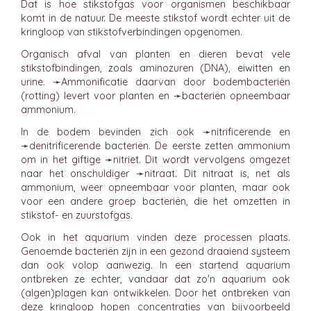
Dat is hoe stikstofgas voor organismen beschikbaar
komt in de natuur. De meeste stikstof wordt echter uit de
kringloop van stikstofverbindingen opgenomen.
Organisch afval van planten en dieren bevat vele
stikstofbindingen, zoals aminozuren (DNA), eiwitten en
urine. ➛
Ammonificatie
daarvan door bodembacteriën
(rotting) levert voor planten en ➛
bacteriën
opneembaar
ammonium.
In de bodem bevinden zich ook ➛
nitrificerende
en
➛
denitrificerende
bacteriën. De eerste zetten ammonium
om in het giftige ➛
nitriet
. Dit wordt vervolgens omgezet
naar het onschuldiger ➛
nitraat
. Dit nitraat is, net als
ammonium, weer opneembaar voor planten, maar ook
voor een andere groep bacteriën, die het omzetten in
stikstof- en zuurstofgas.
Ook in het aquarium vinden deze processen plaats.
Genoemde bacteriën zijn in een gezond draaiend systeem
dan ook volop aanwezig. In een startend aquarium
ontbreken ze echter, vandaar dat zo'n aquarium ook
(algen)plagen kan ontwikkelen. Door het ontbreken van
deze kringloop hopen concentraties van bijvoorbeeld