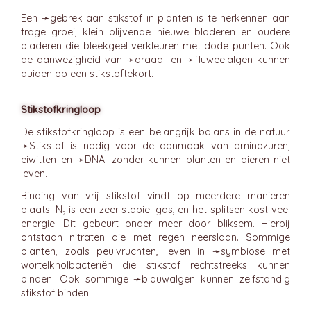
Een ➛
gebrek
aan stikstof in planten is te herkennen aan
trage groei, klein blijvende nieuwe bladeren en oudere
bladeren die bleekgeel verkleuren met dode punten. Ook
de aanwezigheid van ➛
draad
- en ➛
fluweelalgen
kunnen
duiden op een stikstoftekort.
Stikstofkringloop
De stikstofkringloop is een belangrijk balans in de natuur.
➛
Stikstof
is nodig voor de aanmaak van aminozuren,
eiwitten en ➛
DNA
: zonder kunnen planten en dieren niet
leven.
Binding van vrij stikstof vindt op meerdere manieren
plaats. N₂ is een zeer stabiel gas, en het splitsen kost veel
energie. Dit gebeurt onder meer door bliksem. Hierbij
ontstaan nitraten die met regen neerslaan. Sommige
planten, zoals peulvruchten, leven in ➛
symbiose
met
wortelknolbacteriën die stikstof rechtstreeks kunnen
binden. Ook sommige ➛
blauwalgen
kunnen zelfstandig
stikstof binden.