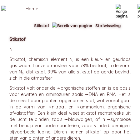
Stikstof
Stofwisseling
Stikstof
N
Stikstof, chemisch element N, is een kleur- en geurloos
gas waaruit onze atmosfeer voor 78% bestaat, in de vorm
van N₂, distikstof. 99% van alle stikstof op aarde bevindt
zich in die atmosfeer.
Stikstof valt onder de ➛
organische
stoffen en is de basis
voor eiwitten en aminozuren zoals ➛
DNA
en RNA. Het is
de meest door planten opgenomen stof, wat vooral gaat
in de vorm van ➛
nitraat
en ➛
ammonium
, organische
afvalstoffen. Een klein deel weet stikstof rechtstreeks uit
de lucht te binden, zoals ➛
blauwalgen
, of in ➛
symbiose
met behulp van bodembacteriën, zoals vlinderbloemigen,
bijvoorbeeld lupine. Dieren nemen stikstof op door het
eten van planten of andere dieren.