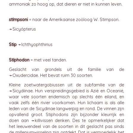
ammoniak zo hoog op, dat dieren er niet in kunnen leven.
stímpsoni
= naar de Amerikaanse zoöloog W. Stimpson.
➛
Sicyópterus
Stip
➛
Ichthyophthirius
Stíphodon
= met veel tanden.
Geslacht van grondels uit de familie van de
➛
Oxudercidae
. Het bevat ruim 30 soorten.
Kleine zoetwatergobiussen uit de subfamilie van de
➛
Sicydiinae
. Hun verspreidingsgebied is Azië en Oceanië,
waar vele soorten endemisch op slechts één eiland, en
vaak zelfs één rivier voorkomen. Hun lichaam is als alle
leden van de Sicydinae langwerpig en rond. De vinnen zijn
opvallend groot. Stiphodons zijn bijzonder kleurrijk en
doen aan ➛
killivissen
denken. Des te opmerkelijker dat
het leeuwendeel van de soorten in dit geslacht pas sinds
de milleniumwisseling zijn ontdekt. Dat is vermoedelijk het