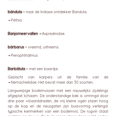
bándula
= naar de Indiase ontdekker Bandula.
➛
Péthia
Banjomeervallen
➛
Aspredinidae
bárbarus
= vreemd, uitheems.
➛
Periophthálmus
Barbátula
= met een baardje.
Geslacht van karpers uit de familie van de
➛
Nemacheilidae
. Het bevat meer dan 30 soorten.
Langwerpige bodemvissen met een nauwelijks zijdelings
afgeplat lichaam. De onderstandige bek is omringd door
drie paar ➛
baarddraden
, de vrij kleine ogen staan hoog
op de kop en de neusgaten zijn buisvormig verlengd:
typische kenmerken van een bodemvis. De rugvin staat