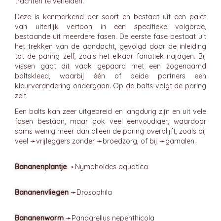
trachten te verleiden.
Deze is kenmerkend per soort en bestaat uit een palet
van uiterlijk vertoon in een specifieke volgorde,
bestaande uit meerdere fasen. De eerste fase bestaat uit
het trekken van de aandacht, gevolgd door de inleiding
tot de paring zelf, zoals het elkaar fanatiek najagen. Bij
vissen gaat dit vaak gepaard met een zogenaamd
baltskleed, waarbij één of beide partners een
kleurverandering ondergaan. Op de balts volgt de paring
zelf.
Een balts kan zeer uitgebreid en langdurig zijn en uit vele
fasen bestaan, maar ook veel eenvoudiger, waardoor
soms weinig meer dan alleen de paring overblijft, zoals bij
veel ➛
vrijleggers
zonder ➛
broedzorg
, of bij ➛
garnalen
.
Bananenplantje
➛
Nymphoides
aquatica
Bananenvliegen
➛
Drosophila
Bananenworm
➛
Panagrellus
nepenthicola