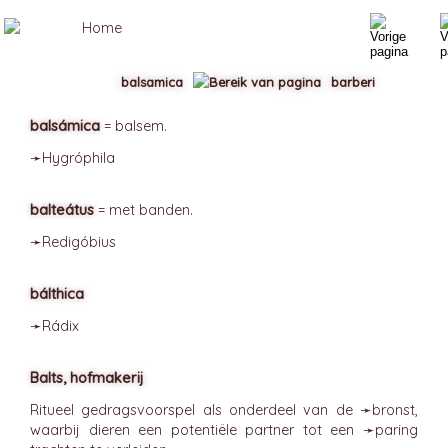
balsamica
barberi
balsámica
= balsem.
➛
Hygróphila
balteátus
= met banden.
➛
Redigóbius
bálthica
➛
Rádix
Balts, hofmakerij
Ritueel gedragsvoorspel als onderdeel van de ➛
bronst
,
waarbij dieren een potentiële partner tot een ➛
paring