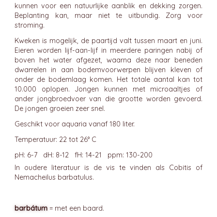
kunnen voor een natuurlijke aanblik en dekking zorgen.
Beplanting kan, maar niet te uitbundig. Zorg voor
stroming.
Kweken is mogelijk, de paartijd valt tussen maart en juni.
Eieren worden lijf-aan-lijf in meerdere paringen nabij of
boven het water afgezet, waarna deze naar beneden
dwarrelen in aan bodemvoorwerpen blijven kleven of
onder de bodemlaag komen. Het totale aantal kan tot
10.000 oplopen. Jongen kunnen met microaaltjes of
ander jongbroedvoer van die grootte worden gevoerd.
De jongen groeien zeer snel.
Geschikt voor aquaria vanaf 180 liter.
Temperatuur: 22 tot 26° C
pH: 6-7 dH: 8-12 fH: 14-21 ppm: 130-200
In oudere literatuur is de vis te vinden als Cobitis of
Nemacheilus barbatulus.
barbátum
= met een baard.