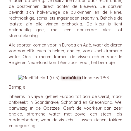
midden op de rug. De buikvinnen staan daar recht onder,
de borstvinnen direkt achter de kieuwen. De aarsvin
bevindt zich halverwege de buikvinnen en de kleine,
rechthoekige, soms iets ingesneden staartvin. Behalve de
laatste zijn alle vinnen driehoekig. De kleur is licht
bruinachtig geel, met een donkerder vlek- of
streeptekening.
Alle soorten komen voor in Europa en Azië, waar de dieren
voornamelijk leven in helder, ondiep, vaak snel stromend
water Ook in meren komen de vissen echter voor. In
België en Nederland komt één soort voor, het bermpje.
barbátula
Linnaeus 1758
Bermpje
Inheems in vrijwel geheel Europa tot aan de Oeral, maar
ontbreekt in Scandinavië, Schotland en Griekenland. Wel
aanwezig in de Oostzee. Geeft de voorkeur aan zeer
ondiep, stromend water met zowel een steen- als
modderbodem, waar de vis schuilt tussen stenen, takken
en begroeiing.