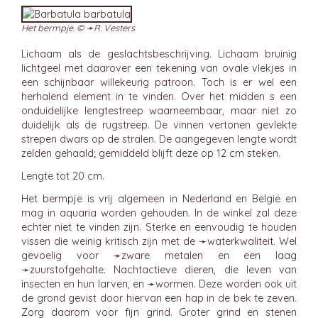
Het bermpje. © ➛
R. Vesters
Lichaam als de geslachtsbeschrijving. Lichaam bruinig
lichtgeel met daarover een tekening van ovale vlekjes in
een schijnbaar willekeurig patroon. Toch is er wel een
herhalend element in te vinden. Over het midden s een
onduidelijke lengtestreep waarneembaar, maar niet zo
duidelijk als de rugstreep. De vinnen vertonen gevlekte
strepen dwars op de stralen. De aangegeven lengte wordt
zelden gehaald; gemiddeld blijft deze op 12 cm steken.
Lengte tot 20 cm.
Het bermpje is vrij algemeen in Nederland en België en
mag in aquaria worden gehouden. In de winkel zal deze
echter niet te vinden zijn. Sterke en eenvoudig te houden
vissen die weinig kritisch zijn met de ➛
waterkwaliteit
. Wel
gevoelig voor ➛
zware metalen
en een laag
➛
zuurstofgehalte
. Nachtactieve dieren, die leven van
insecten en hun larven, en ➛
wormen
. Deze worden ook uit
de grond gevist door hiervan een hap in de bek te zeven.
Zorg daarom voor fijn grind. Groter grind en stenen