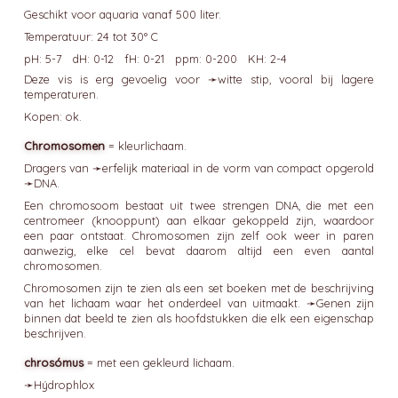
Geschikt voor aquaria vanaf 500 liter.
Temperatuur: 24 tot 30° C
pH: 5-7 dH: 0-12 fH: 0-21 ppm: 0-200 KH: 2-4
Deze vis is erg gevoelig voor ➛
witte stip
, vooral bij lagere
temperaturen.
Kopen: ok.
Chromosomen
= kleurlichaam.
Dragers van ➛
erfelijk
materiaal in de vorm van compact opgerold
➛
DNA
.
Een chromosoom bestaat uit twee strengen DNA, die met een
centromeer (knooppunt) aan elkaar gekoppeld zijn, waardoor
een paar ontstaat. Chromosomen zijn zelf ook weer in paren
aanwezig, elke cel bevat daarom altijd een even aantal
chromosomen.
Chromosomen zijn te zien als een set boeken met de beschrijving
van het lichaam waar het onderdeel van uitmaakt. ➛
Genen
zijn
binnen dat beeld te zien als hoofdstukken die elk een eigenschap
beschrijven.
chrosómus
= met een gekleurd lichaam.
➛
Hýdrophlox