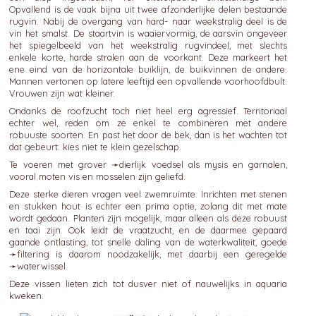
Opvallend is de vaak bijna uit twee afzonderlijke delen bestaande
rugvin. Nabij de overgang van hard- naar weekstralig deel is de
vin het smalst. De staartvin is waaiervormig, de aarsvin ongeveer
het spiegelbeeld van het weekstralig rugvindeel, met slechts
enkele korte, harde stralen aan de voorkant. Deze markeert het
ene eind van de horizontale buiklijn, de buikvinnen de andere.
Mannen vertonen op latere leeftijd een opvallende voorhoofdbult.
Vrouwen zijn wat kleiner.
Ondanks de roofzucht toch niet heel erg agressief. Territoriaal
echter wel, reden om ze enkel te combineren met andere
robuuste soorten. En past het door de bek, dan is het wachten tot
dat gebeurt: kies niet te klein gezelschap.
Te voeren met grover ➛
dierlijk
voedsel als mysis en garnalen,
vooral moten vis en mosselen zijn geliefd.
Deze sterke dieren vragen veel zwemruimte. Inrichten met stenen
en stukken hout is echter een prima optie, zolang dit met mate
wordt gedaan. Planten zijn mogelijk, maar alleen als deze robuust
en taai zijn. Ook leidt de vraatzucht, en de daarmee gepaard
gaande ontlasting, tot snelle daling van de waterkwaliteit, goede
➛
filtering
is daarom noodzakelijk, met daarbij een geregelde
➛
waterwissel
.
Deze vissen lieten zich tot dusver niet of nauwelijks in aquaria
kweken.