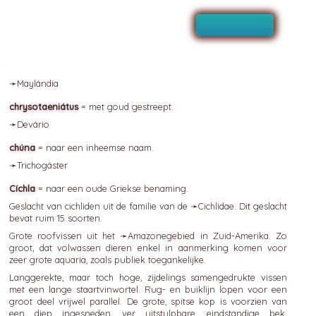
➛
Maylándia
chrysotaeniátus
= met goud gestreept.
➛
Devário
chúna
= naar een inheemse naam.
➛
Trichogáster
Cíchla
= naar een oude Griekse benaming.
Geslacht van cichliden uit de familie van de ➛
Cichlidae
. Dit geslacht
bevat ruim 15 soorten.
Grote roofvissen uit het ➛
Amazonegebied
in Zuid-Amerika. Zo
groot, dat volwassen dieren enkel in aanmerking komen voor
zeer grote aquaria, zoals publiek toegankelijke.
Langgerekte, maar toch hoge, zijdelings samengedrukte vissen
met een lange staartvinwortel. Rug- en buiklijn lopen voor een
groot deel vrijwel parallel. De grote, spitse kop is voorzien van
een diep ingesneden, ver uitstulpbare, eindstandige bek.