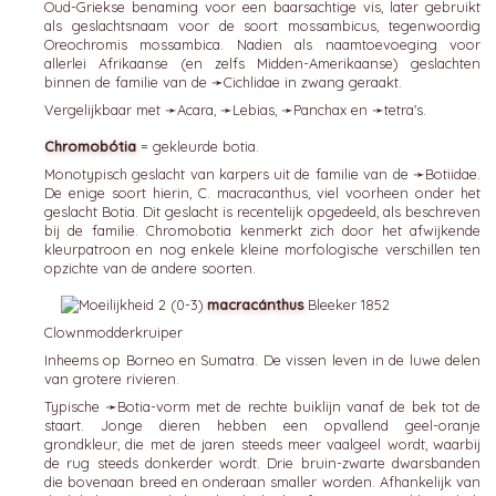
Oud-Griekse benaming voor een baarsachtige vis, later gebruikt
als geslachtsnaam voor de soort mossambicus, tegenwoordig
Oreochromis mossambica. Nadien als naamtoevoeging voor
allerlei Afrikaanse (en zelfs Midden-Amerikaanse) geslachten
binnen de familie van de ➛
Cichlidae
in zwang geraakt.
Vergelijkbaar met ➛
Acara
, ➛
Lebias
, ➛
Panchax
en ➛
tetra's
.
Chromobótia
= gekleurde botia.
Monotypisch geslacht van karpers uit de familie van de ➛
Botiidae
.
De enige soort hierin, C. macracanthus, viel voorheen onder het
geslacht Botia. Dit geslacht is recentelijk opgedeeld, als beschreven
bij de familie. Chromobotia kenmerkt zich door het afwijkende
kleurpatroon en nog enkele kleine morfologische verschillen ten
opzichte van de andere soorten.
macracánthus
Bleeker 1852
Clownmodderkruiper
Inheems op Borneo en Sumatra. De vissen leven in de luwe delen
van grotere rivieren.
Typische ➛
Botia
-vorm met de rechte buiklijn vanaf de bek tot de
staart. Jonge dieren hebben een opvallend geel-oranje
grondkleur, die met de jaren steeds meer vaalgeel wordt, waarbij
de rug steeds donkerder wordt. Drie bruin-zwarte dwarsbanden
die bovenaan breed en onderaan smaller worden. Afhankelijk van