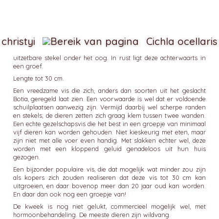
christyi
Cichla ocellaris
uitzetbare stekel onder het oog. In rust ligt deze achterwaarts in
een groef.
Lengte tot 30 cm.
Een vreedzame vis die zich, anders dan soorten uit het geslacht
Botia, geregeld laat zien. Een voorwaarde is wel dat er voldoende
schuilplaatsen aanwezig zijn. Vermijd daarbij wel scherpe randen
en stekels; de dieren zetten zich graag klem tussen twee wanden.
Een echte gezelschapsvis die het best in een groepje van minimaal
vijf dieren kan worden gehouden. Niet kieskeurig met eten, maar
zijn niet met alle voer even handig. Met slakken echter wel, deze
worden met een kloppend geluid genadeloos uit hun huis
gezogen.
Een bijzonder populaire vis, die dat mogelijk wat minder zou zijn
als kopers zich zouden realiseren dat deze vis tot 30 cm kan
uitgroeien, en daar bovenop meer dan 20 jaar oud kan worden.
En daar dan ook nog een groepje van!
De kweek is nog niet gelukt, commercieel mogelijk wel, met
hormoonbehandeling. De meeste dieren zijn wildvang.