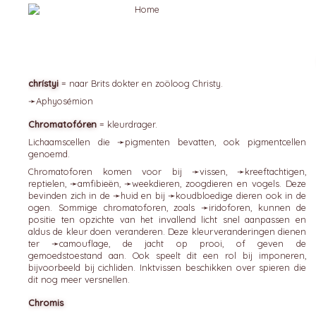
chrístyi
= naar Brits dokter en zoöloog Christy.
➛
Aphyosémion
Chromatofóren
= kleurdrager.
Lichaamscellen die ➛
pigmenten
bevatten, ook pigmentcellen
genoemd.
Chromatoforen komen voor bij ➛
vissen
, ➛
kreeftachtigen
,
reptielen, ➛
amfibieën
, ➛
weekdieren
, zoogdieren en vogels. Deze
bevinden zich in de ➛
huid
en bij ➛
koudbloedige
dieren ook in de
ogen. Sommige chromatoforen, zoals ➛
iridoforen
, kunnen de
positie ten opzichte van het invallend licht snel aanpassen en
aldus de kleur doen veranderen. Deze kleurveranderingen dienen
ter ➛
camouflage
, de jacht op prooi, of geven de
gemoedstoestand aan. Ook speelt dit een rol bij imponeren,
bijvoorbeeld bij cichliden. Inktvissen beschikken over spieren die
dit nog meer versnellen.
Chromis