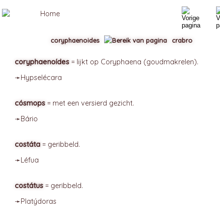
coryphaenoides
crabro
coryphaenoídes
= lijkt op Coryphaena (goudmakrelen).
➛
Hypselécara
cósmops
= met een versierd gezicht.
➛
Bário
costáta
= geribbeld.
➛
Léfua
costátus
= geribbeld.
➛
Platýdoras