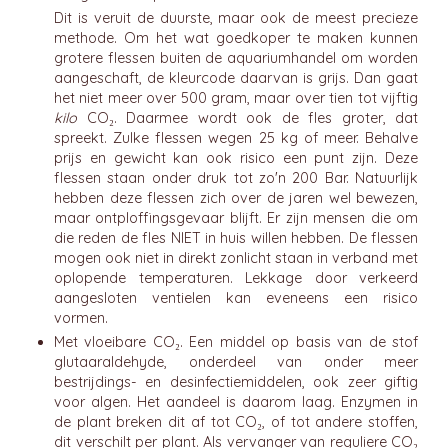
Dit is veruit de duurste, maar ook de meest precieze
methode. Om het wat goedkoper te maken kunnen
grotere flessen buiten de aquariumhandel om worden
aangeschaft, de kleurcode daarvan is grijs. Dan gaat
het niet meer over 500 gram, maar over tien tot vijftig
kilo
CO₂. Daarmee wordt ook de fles groter, dat
spreekt. Zulke flessen wegen 25 kg of meer. Behalve
prijs en gewicht kan ook risico een punt zijn. Deze
flessen staan onder druk tot zo'n 200 Bar. Natuurlijk
hebben deze flessen zich over de jaren wel bewezen,
maar ontploffingsgevaar blijft. Er zijn mensen die om
die reden de fles NIET in huis willen hebben. De flessen
mogen ook niet in direkt zonlicht staan in verband met
oplopende temperaturen. Lekkage door verkeerd
aangesloten ventielen kan eveneens een risico
vormen.
Met vloeibare CO₂. Een middel op basis van de stof
glutaaraldehyde, onderdeel van onder meer
bestrijdings- en desinfectiemiddelen, ook zeer giftig
voor algen. Het aandeel is daarom laag. Enzymen in
de plant breken dit af tot CO₂, of tot andere stoffen,
dit verschilt per plant. Als vervanger van reguliere CO₂