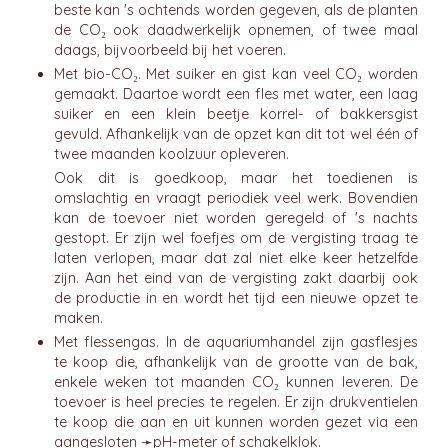
beste kan 's ochtends worden gegeven, als de planten
de CO₂ ook daadwerkelijk opnemen, of twee maal
daags, bijvoorbeeld bij het voeren.
Met bio-CO₂. Met suiker en gist kan veel CO₂ worden
gemaakt. Daartoe wordt een fles met water, een laag
suiker en een klein beetje korrel- of bakkersgist
gevuld. Afhankelijk van de opzet kan dit tot wel één of
twee maanden koolzuur opleveren.
Ook dit is goedkoop, maar het toedienen is
omslachtig en vraagt periodiek veel werk. Bovendien
kan de toevoer niet worden geregeld of 's nachts
gestopt. Er zijn wel foefjes om de vergisting traag te
laten verlopen, maar dat zal niet elke keer hetzelfde
zijn. Aan het eind van de vergisting zakt daarbij ook
de productie in en wordt het tijd een nieuwe opzet te
maken.
Met flessengas. In de aquariumhandel zijn gasflesjes
te koop die, afhankelijk van de grootte van de bak,
enkele weken tot maanden CO₂ kunnen leveren. De
toevoer is heel precies te regelen. Er zijn drukventielen
te koop die aan en uit kunnen worden gezet via een
aangesloten ➛
pH-meter
of schakelklok.