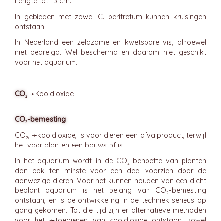
Lengte tot 13 cm.
In gebieden met zowel C. perifretum kunnen kruisingen
ontstaan.
In Nederland een zeldzame en kwetsbare vis, alhoewel
niet bedreigd. Wel beschermd en daarom niet geschikt
voor het aquarium.
CO₂
➛
Kooldioxide
CO₂-bemesting
CO₂, ➛
kooldioxide
, is voor dieren een afvalproduct, terwijl
het voor planten een bouwstof is.
In het aquarium wordt in de CO₂-behoefte van planten
dan ook ten minste voor een deel voorzien door de
aanwezige dieren. Voor het kunnen houden van een dicht
beplant aquarium is het belang van CO₂-bemesting
ontstaan, en is de ontwikkeling in de techniek serieus op
gang gekomen. Tot die tijd zijn er alternatieve methoden
voor het ➛
toedienen van kooldioxide
ontstaan, zowel