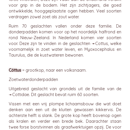
voor grip in de bodem. Het zijn zichtjagers, die goed
ontwikkelde, hooggeplaatste ogen hebben. Veel soorten
verdragen zowel zoet als zout water.
Ruim 70 geslachten vallen onder deze familie. De
donderpadden komen voor op het noordelijk halfrond en
rond Nieuw-Zeeland. In Nederland komen vier soorten
voor. Deze zijn te vinden in de geslachten ➛
Cottus
, welke
voornamelijk in zoet water leven, en Myoxocephalus en
Taurulus, die de kustwateren bewonen.
Cóttus
= grootkop, naar een volksnaam.
Zoetwaterdonderpadden
Uitgebreid geslacht van grondels uit de familie van de
➛
Cottidae
. Dit geslacht bevat ruim 60 soorten.
Vissen met een vrij plompe lichaamsbouw die wat doet
denken aan een uit de kluiten gewassen kikkervis. De
achterste helft is slank. De grote kop heeft bovenop ogen
als kralen en verder een brede bek. Daarachter staan
twee forse borstvinnen als graafwerktuigen opzij. De voor