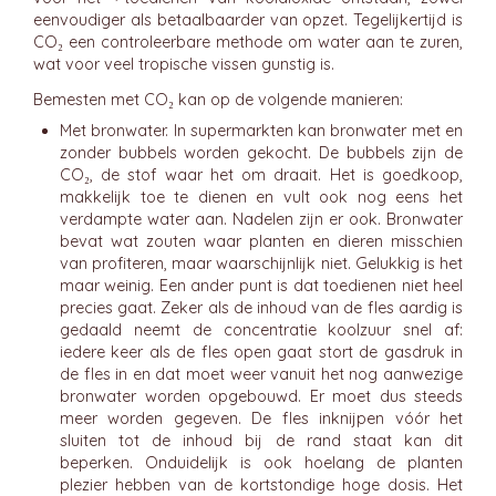
eenvoudiger als betaalbaarder van opzet. Tegelijkertijd is
CO₂ een controleerbare methode om water aan te zuren,
wat voor veel tropische vissen gunstig is.
Bemesten met CO₂ kan op de volgende manieren:
Met bronwater. In supermarkten kan bronwater met en
zonder bubbels worden gekocht. De bubbels zijn de
CO₂, de stof waar het om draait. Het is goedkoop,
makkelijk toe te dienen en vult ook nog eens het
verdampte water aan. Nadelen zijn er ook. Bronwater
bevat wat zouten waar planten en dieren misschien
van profiteren, maar waarschijnlijk niet. Gelukkig is het
maar weinig. Een ander punt is dat toedienen niet heel
precies gaat. Zeker als de inhoud van de fles aardig is
gedaald neemt de concentratie koolzuur snel af:
iedere keer als de fles open gaat stort de gasdruk in
de fles in en dat moet weer vanuit het nog aanwezige
bronwater worden opgebouwd. Er moet dus steeds
meer worden gegeven. De fles inknijpen vóór het
sluiten tot de inhoud bij de rand staat kan dit
beperken. Onduidelijk is ook hoelang de planten
plezier hebben van de kortstondige hoge dosis. Het