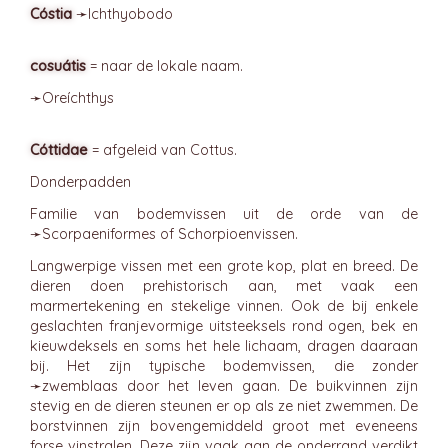
Cóstia
➛
Ichthyobodo
cosuátis
= naar de lokale naam.
➛
Oreíchthys
Cóttidae
= afgeleid van Cottus.
Donderpadden
Familie van bodemvissen uit de orde van de
➛
Scorpaeniformes
of Schorpioenvissen.
Langwerpige vissen met een grote kop, plat en breed. De
dieren doen prehistorisch aan, met vaak een
marmertekening en stekelige vinnen. Ook de bij enkele
geslachten franjevormige uitsteeksels rond ogen, bek en
kieuwdeksels en soms het hele lichaam, dragen daaraan
bij. Het zijn typische bodemvissen, die zonder
➛
zwemblaas
door het leven gaan. De buikvinnen zijn
stevig en de dieren steunen er op als ze niet zwemmen. De
borstvinnen zijn bovengemiddeld groot met eveneens
forse vinstralen, Deze zijn vaak aan de onderrand verdikt