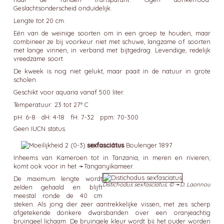
Geslachtsonderscheid onduidelijk.
Lengte tot 20 cm.
Eén van de weinige soorten om in een groep te houden, maar
combineer ze bij voorkeur niet met schuwe, langzame of soorten
met lange vinnen, in verband met bijtgedrag. Levendige, redelijk
vreedzame soort.
De kweek is nog niet gelukt, maar paait in de natuur in grote
scholen.
Geschikt voor aquaria vanaf 500 liter.
Temperatuur: 23 tot 27° C
pH: 6-8 dH: 4-18 fH: 7-32 ppm: 70-300
Geen IUCN status.
sexfasciátus
Boulenger 1897
Inheems van Kameroen tot in Tanzania, in meren en rivieren;
komt ook voor in het ➛
Tanganyikameer
.
De maximum lengte wordt
Distichodus sexfasciatus. © ➛
D. Laonnou
zelden gehaald en blijft
meestal ronde de 40 cm
steken. Als jong dier zeer aantrekkelijke vissen, met zes scherp
afgetekende donkere dwarsbanden over een oranjeachtig
bruingeel lichaam. De bruingele kleur wordt bij het ouder worden