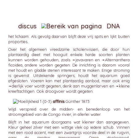
discus
DNA
het lichaam. Als gevolg daarvan blijft deze vrij spits en lijkt buiten
proporties.
Over het algemeen vreedzame scholenvissen, die door hun
plantaardig dieet met hooguit enkele harde soorten planten
kunnen worden gehouden, zoals ➛
javavaren
en ➛
Alternanthera
ficoidea, andere worden gegeten. De inrichting is daarom vooral
met houdt en gladde stenen interessant te maken. Enige stroming
is gewenst. Uitstekende springers, houdt het aquarium goed
afgesloten. Voeren kan met plantaardig aanbod, maar ook enig
➛
dierlijk
voer wordt gegeten, denk aan muggenlarven en ➛
kleine
kreeftachtigen
. Ook droogvoer wordt gegeten.
affínis
Günther 1873
Wijd verspreid over de midden- en benedenloop van het
stroomgebied van de Congo rivier, in allerlei water.
Blijft in het aquarium doorgaans wat kleiner dan aangegeven.
Kleur geheel zilver met een wittige vlek op iedere schub. Vinnen
met een rood accent, met een zwartgrijs voorste deel in de rugvin,
naar de randen transparant. Ogen donkerrood.