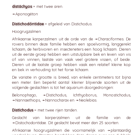
distáchyos
= met twee aren.
➛
Aponogéton
Distichodóntidae
= afgeleid van Distichodus.
Hoogrugzalmen
Afrikaanse karperzalmen uit de orde van de ➛
Characiformes
. De
rovers binnen deze familie hebben een spoelvormig, langgerekt
lichaam, de herbivoren en insecteneters een hoog lichaam. Dieren
uit de eerste groep hebben een uitstulpbare bek en leven van vis
of van vinnen, laatste van vaak veel grotere vissen, of beide.
Dieren uit de laatste groep hebben vaak een relatief kleine kop
en bek in verhouding tot het forse lichaam.
De variatie in grootte is breed, van enkele centimeters tot bijna
een meter. Een beperkt aantal kleiner blijvende soorten uit de
volgende geslachten is tot het aquarium doorgedrongen:
Belonophago, ➛
Distichodus
, Ichthyoborus, Monostichodus,
➛
Nannaethiops
, ➛
Nannocharax
en ➛
Neolebias
.
Distíchodus
= met twee rijen tanden.
Geslacht van karperzalmen uit de familie van de
➛
Distochodontidae
. Dit geslacht bevat meer dan 25 soorten.
Afrikaanse hoogrugzalmen die voornamelijk van ➛
plantaardig