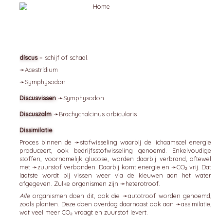
díscus
= schijf of schaal.
➛
Acestrídium
➛
Symphýsodon
Discusvissen
➛
Symphysodon
Discuszalm
➛
Brachychalcinus
orbicularis
Dissimilatie
Proces binnen de ➛
stofwisseling
waarbij de lichaamscel energie
produceert, ook bedrijfsstofwisseling genoemd. Enkelvoudige
stoffen, voornamelijk glucose, worden daarbij verbrand, oftewel
met ➛
zuurstof
verbonden. Daarbij komt energie en ➛
CO₂
vrij. Dat
laatste wordt bij vissen weer via de kieuwen aan het water
afgegeven. Zulke organismen zijn ➛
heterotroof
.
Alle
organismen doen dit, ook die ➛
autotroof
worden genoemd,
zoals planten. Deze doen overdag daarnaast ook aan ➛
assimilatie
,
wat veel meer CO₂ vraagt en zuurstof levert.