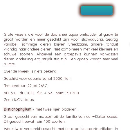
Grote vissen, die voor de doorsnee aquariumhouder al gauw te
groot worden en meer geschikt zijn voor showaquaria. Gedrag
variabel; sommige dieren blijven vreedzaam, andere ronduit
vijandig naar andere dieren. Niet combineren met veel kleinere en
schuwe soorten. Alhoewel een groepsvis kunnen volwassen
dieren onderling erg strijdlustig zijn. Een groep vraagt zeer veel
ruimte.
Over de kweek is niets bekend
Geschikt voor aquaria vanaf 2000 liter.
Temperatuur: 22 tot 26° C
pH: 6-8 dH: 8-18 fH: 14-32 ppm: 130-300
Geen IUCN status.
Distichophýllum
= met twee rijen bladeren.
Groot geslacht van mossen uit de familie van de ➛
Daltoniaceae
.
Dit geslacht bevat ruim 100 soorten.
Wereldwijd verspreid geslacht, met de grootste soortenrijkdom in