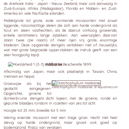
de driehoek India - Japan - Nieuw Zeeland, maar ook aanwezig in
Zuid-Europa, Afrika (Madagaskar), Florida en Midden- en Zuid-
Amerika en vele Pacifische eilanden.
Middelgrote tot grote, zode vormende mossoorten met zowel
liggende, rizoomachtige stelen die zich aan harde ondergrond als
hout en steen vasthechten, als de daaruit omhoog groeiende,
enkele centimeters lange zijtakken. Aan weerszijden daarvan
staan twee (zie naam) of meer rijen vrij grote, eivormige
bladeren. Deze opgaande stengels vertakken niet of nauwelijks,
wat met grote begroeide oppervlakken de indruk geeft van een
zeer hoogpolig tapijt.
máibarae
Bescherelle 1899
Afkomstig van Japan, maar ook plaatselijk in Taiwan, China,
Vietnam en Nepal.
Groeiwijze als bij het
Distichophyllum maibarae. © Aquamecum
geslacht aangegeven.
Opgerichte, groene tot
donkerbruine stengels dicht bijeen, met de groene, ronde en
gepunte blaadjes rondom in rozetten van zes tot acht.
Hoogte tot 25 mm, breedte tot 5 mm.
Weinig eisende mossoort met een trage groei. Hecht niet heel
stevig op harde ondergrond, maar groeit ook goed op
bodemgrond. Risico van veralgen.