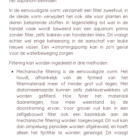
het aquarium bevinden.
In de eenvoudigste vorm verzamelt een filter zweefvuil, in
de ideale vorm verwijdert het ook alle voor planten en
dieren belastende stoffen. In tegenstelling tot wat in de
handel vaak wordt beweerd kan een aquarium prima
zonder filter, zelfs bakken van honderden liters. Dit vraagt
echter wel enige beheersing in de aanschaf van leuke
nieuwe vissen. Een ➛
stromingspomp
kan in zo'n geval
voor de waterbeweging zorgen.
Filtering kan worden ingedeeld in drie methoden:
Mechanische filtering is de eenvoudigste vorm. Het
houdt, afhankelijk van de fijnheid van het
filtermateriaal meer of minder grof vuil tegen. Met
diatomeeënaarde kunnen zelfs ziekteverwekkers uit
worden gefilterd. Hoe fijner het materiaal
daarentegen, hoe meer weerstand bij de
doorstroming ervan. Voor grover vuil kan in een
zelfgebouwd filter ook een bezinkbak aan de
mechanische filtering worden toegevoegd. Dit vuil kan
dan simpelweg periodiek worden afgeheveld, en hoeft
alleen het fijnfilter te worden gereinigd. Dit vraagt