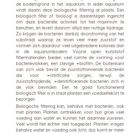
de bodemgrond in het aquarium. In ieder aquarium
vindt daarin deze biologische filtering al plaats. Een
biologisch filter of 'bioloog' is daarentegen ingericht
om deze bacteriële activiteit tot het maximum te
benutten, en levert daarom altijd een nuttige bijdrage.
Zo krijgen de bacteriën dankzij doorstroming van het
substraat waarop ze leven veel meer zuurstof en
vormen zich daardoor veel uitgebreidere kolonies dan
in de aquariumbodem. Vooral open kunststof
filtermaterialen bieden veel ruimte de vorming voor
bacterievlokken, een stevige ➛
biofilm
. De buitenkant
van zo'n vlok bevat de zuurstofminnende bacteriën
die voor ➛
nitrificatie
zorgen, terwijl de
zuurstofmijdende, ➛
denitrificerende
bacteriën zich in
de vlok bevinden. Een te goed functionerend
biologisch filter is in staat planten een voedseltekort te
bezorgen.
Biologische filtering kan, behalve met bacteriën, ook
met planten. Planten onttrekken voor hun groei veel
voeding aan water en kunnen het daarmee zuiveren.
Veel wordt het echter niet toegepast. Planten vragen
behalve water en voeding ook licht, dus komt er meer