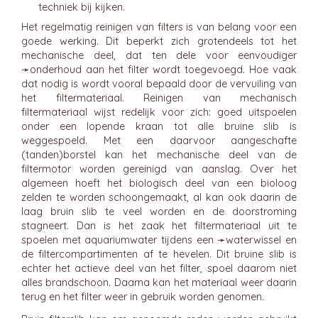
techniek bij kijken.
Het regelmatig reinigen van filters is van belang voor een
goede werking. Dit beperkt zich grotendeels tot het
mechanische deel, dat ten dele voor eenvoudiger
➛
onderhoud
aan het filter wordt toegevoegd. Hoe vaak
dat nodig is wordt vooral bepaald door de vervuiling van
het filtermateriaal. Reinigen van mechanisch
filtermateriaal wijst redelijk voor zich: goed uitspoelen
onder een lopende kraan tot alle bruine slib is
weggespoeld. Met een daarvoor aangeschafte
(tanden)borstel kan het mechanische deel van de
filtermotor worden gereinigd van aanslag. Over het
algemeen hoeft het biologisch deel van een bioloog
zelden te worden schoongemaakt, al kan ook daarin de
laag bruin slib te veel worden en de doorstroming
stagneert. Dan is het zaak het filtermateriaal uit te
spoelen met aquariumwater tijdens een ➛
waterwissel
en
de filtercompartimenten af te hevelen. Dit bruine slib is
echter het actieve deel van het filter, spoel daarom niet
alles brandschoon. Daarna kan het materiaal weer daarin
terug en het filter weer in gebruik worden genomen.