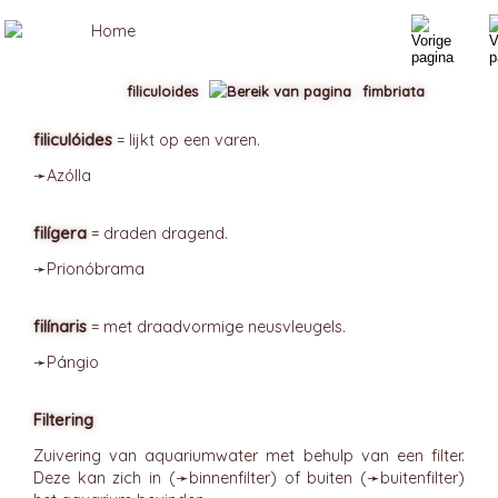
filiculoides
fimbriata
filiculóides
= lijkt op een varen.
➛
Azólla
filígera
= draden dragend.
➛
Prionóbrama
filínaris
= met draadvormige neusvleugels.
➛
Pángio
Filtering
Zuivering van aquariumwater met behulp van een filter.
Deze kan zich in (➛
binnenfilter
) of buiten (➛
buitenfilter
)