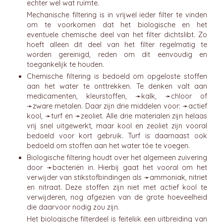
echter wel wat ruimte.
Mechanische filtering is in vrijwel ieder filter te vinden
om te voorkomen dat het biologische en het
eventuele chemische deel van het filter dichtslibt. Zo
hoeft alleen dit deel van het filter regelmatig te
worden gereinigd, reden om dit eenvoudig en
toegankelijk te houden.
Chemische filtering is bedoeld om opgeloste stoffen
aan het water te onttrekken. Te denken valt aan
medicamenten, kleurstoffen, ➛
kalk
, ➛
chloor
of
➛
zware metalen
. Daar zijn drie middelen voor: ➛
actief
kool
, ➛
turf
en ➛
zeoliet
. Alle drie materialen zijn helaas
vrij snel uitgewerkt, maar kool en zeoliet zijn vooral
bedoeld voor kort gebruik. Turf is daarnaast ook
bedoeld om stoffen aan het water tóe te voegen.
Biologische filtering houdt over het algemeen zuivering
door ➛
bacteriën
in. Hierbij gaat het vooral om het
verwijder van stikstofbindingen als ➛
ammoniak
, nitriet
en nitraat. Deze stoffen zijn niet met actief kool te
verwijderen, nog afgezien van de grote hoeveelheid
die daarvoor nodig zou zijn.
Het biologische filterdeel is feitelijk een uitbreiding van