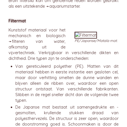
Bruin filterslib kan om genoemde reden worden gebruikt
als een uitstekende ➛
aquariumstarter
.
Filtermat
Kunststof materiaal voor het
mechanisch en biologisch
PE/Japanse/Matala mat.
➛
filteren
van water,
afkomstig uit de
vijvertechniek. Verkrijgbaar in verschillende dikten en
dichtheid. Drie typen zijn te onderscheiden:
Van gereticuleerd polyether (PE). Matten van dit
materiaal hebben in eerste instantie een gesloten cel,
maar door verhitting smelten de dunne wanden en
blijven alleen de ribben over, waardoor een open
structuur ontstaat. Van verschillende fabrikanten.
Slibben in de regel sneller dicht dan de volgende twee
typen.
De Japanse mat bestaat uit samengedrukte en -
gesmolten, krullende stukken draad van
polyesthervezels. De structuur is zeer open, waardoor
de doorstroming goed is. Schoonmaken is door de