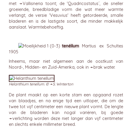
met ➛
Vallisneria
toont; de 'Quadricostatus´, de sneller
groeiende, breedbladige vorm die wat meer warmte
verlangt; de versie 'Vesuvius' heeft getordeerde, smalle
bladeren en is de lastigste soort, die minder makkelijk
aanslaat. Warmtebehoeftig.
tenéllum
Martius ex Schultes
1905
Inheems, maar niet algemeen aan de oostkust van
Noord-, Midden- en Zuid-Amerika, ook in ➛
brak
water.
Helanthium tenellum. © ➛
S. Winterton
De plant maakt op een korte stam een opgaand rozet
van blaadjes, en na enige tijd een uitloper, die om de
twee tot vijf centimeter een nieuwe plant vormt. De lengte
van de bladeren kan nogal variëren, bij goede
➛
verlichting
worden deze niet langer dan vijf centimeter
en slechts enkele millimeter breed.