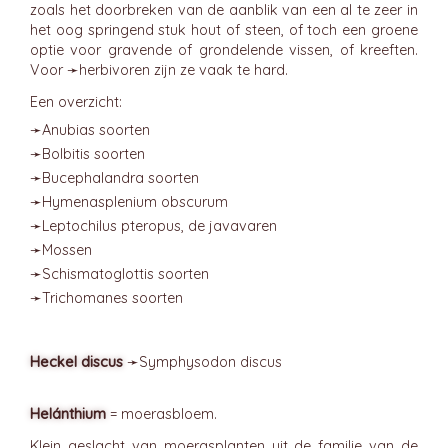
zoals het doorbreken van de aanblik van een al te zeer in
het oog springend stuk hout of steen, of toch een groene
optie voor gravende of grondelende vissen, of kreeften.
Voor ➛
herbivoren
zijn ze vaak te hard.
Een overzicht:
➛
Anubias
soorten
➛
Bolbitis
soorten
➛
Bucephalandra
soorten
➛
Hymenasplenium
obscurum
➛
Leptochilus
pteropus, de javavaren
➛
Mossen
➛
Schismatoglottis
soorten
➛
Trichomanes
soorten
Heckel discus
➛
Symphysodon
discus
Helánthium
= moerasbloem.
Klein geslacht van moerasplanten uit de familie van de