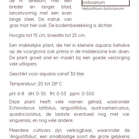
de H. tenellum, met een
breder en langer blad,
Helanthium bolivianum
lancetvormig met een even
lange steel. De indruk van
gras mist hier ook. De bodembedekking is dichter.
Hoogte tot 15 cm, breedte tot 25 cm.
Een makkelijke plant, die het in kleinere aquaria behalve
op de voorgrond ook prima in de middenzone kan doen.
De plant groeit snel en maakt bij een goede verzorging
vele uitlopers.
Geschikt voor aquaria vanaf 30 liter.
Temperatuur: 20 tot 26° C
pH: 6-8 dH: 0-30 fH: 0-53 ppm: 0-500
Deze plant heeft vele namen gehad, waaronder
Echinodorus latifolius, angustifolius, austroamericanus,
quadricostatus, de laatste eventueel nog met var.
xinguensis, en nog vele andere.
Meerdere cultivars zijn verkrijgbaar, waaronder de
'Angustifolius', een smalbladige soort die grote gelijkenis