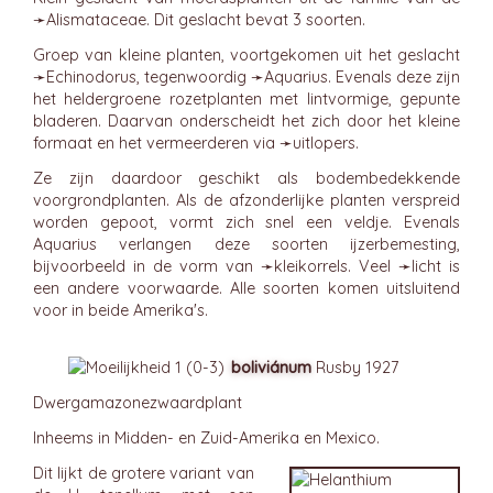
➛
Alismataceae
. Dit geslacht bevat 3 soorten.
Groep van kleine planten, voortgekomen uit het geslacht
➛
Echinodorus
, tegenwoordig ➛
Aquarius
. Evenals deze zijn
het heldergroene rozetplanten met lintvormige, gepunte
bladeren. Daarvan onderscheidt het zich door het kleine
formaat en het vermeerderen via ➛
uitlopers
.
Ze zijn daardoor geschikt als bodembedekkende
voorgrondplanten. Als de afzonderlijke planten verspreid
worden gepoot, vormt zich snel een veldje. Evenals
Aquarius verlangen deze soorten ijzerbemesting,
bijvoorbeeld in de vorm van ➛
kleikorrels
. Veel ➛
licht
is
een andere voorwaarde. Alle soorten komen uitsluitend
voor in beide Amerika's.
boliviánum
Rusby 1927
Dwergamazonezwaardplant
Inheems in Midden- en Zuid-Amerika en Mexico.
Dit lijkt de grotere variant van