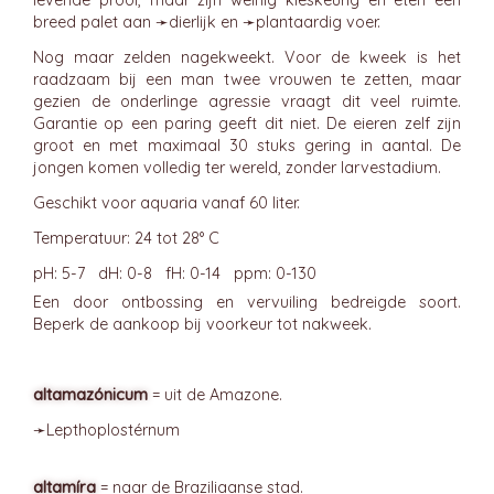
levende prooi, maar zijn weinig kieskeurig en eten een
breed palet aan ➛
dierlijk
en ➛
plantaardig
voer.
Nog maar zelden nagekweekt. Voor de kweek is het
raadzaam bij een man twee vrouwen te zetten, maar
gezien de onderlinge agressie vraagt dit veel ruimte.
Garantie op een paring geeft dit niet. De eieren zelf zijn
groot en met maximaal 30 stuks gering in aantal. De
jongen komen volledig ter wereld, zonder larvestadium.
Geschikt voor aquaria vanaf 60 liter.
Temperatuur: 24 tot 28° C
pH: 5-7 dH: 0-8 fH: 0-14 ppm: 0-130
Een door ontbossing en vervuiling bedreigde soort.
Beperk de aankoop bij voorkeur tot nakweek.
altamazónicum
= uit de Amazone.
➛
Lepthoplostérnum
altamíra
= naar de Braziliaanse stad.