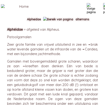
Alpheidae
alternans
Alphéidae
= afgeleid van Alpheus.
Pistoolgarnalen
Zeer grote familie van vrijwel uitsluitend in zee en ➛
brak
water levende garnalen uit de infraorde van de ➛
Caridea
,
met een bijzondere jachtmethode.
Garnalen met bovengemiddeld grote scharen, waardoor
ze aan ➛
kreeften
doen denken. Eén van beide is
beduidend groter, maar de grijper is niet groter dan die
van de andere schaar. De grote schaar is echter zodanig
van vorm dat deze zo snel kan worden dichtgeklapt, dat
een geluidsdrukgolf van meer dan 200 dB (!) ontstaat en
op korte afstand kleine vissen kan doden, en grotere kan
verdoven. Dit gaat met een luide knal gepaard, vandaar
de Nederlandse naam. De ogen van deze garnalen
bevinden zich ter bescherming onder een uitstulping van