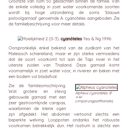
Grootste van ruim 50 geslachten binnen de familie. Van
de enkele volledig in zoet water voorkomende soorten
wordt bij hoge uitzondering de soms 'blauwe
pistoolgarnaal' genoemde A. cyanoteles aangeboden. Zie
de familiebeschrijving voor meer details.
cyanóteles
Yeo & Ng 1996
Oorspronkelijk enkel bekend van de zuidkant van het
Maleisisch schiereiland, maar er zijn sterke vermoedens
dat de soort voorkomt tot aan de Tapi rivier in het
uiterste zuiden van Thailand. Deze garnaal komt
voornamelijk in zoet water voor, in rivieren en beken met
een bodem vol bladafval.
Zie de familieomschrijving.
Wat grotere en stevig
Alpheus cyanoteles. ©
gebouwde garnaal met een
➛
W.
Limparungpatthanakij
zeer gestroomlijnde carapax,
waarbinnen de kleine ogen
zijn afgedekt. Het abdomen vertoond slechts een
beperkte welving. Looppoten ondanks het robuuste
voorkomen betrekkelijk dun. Het rostrum is slechts een