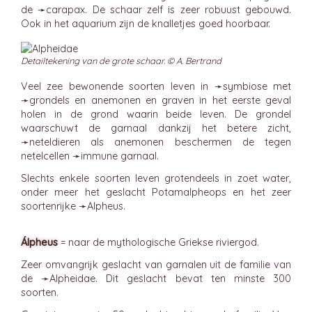
de ➛
carapax
. De schaar zelf is zeer robuust gebouwd.
Ook in het aquarium zijn de knalletjes goed hoorbaar.
Detailtekening van de grote schaar. © A. Bertrand
Veel zee bewonende soorten leven in ➛
symbiose
met
➛
grondels
en anemonen en graven in het eerste geval
holen in de grond waarin beide leven. De grondel
waarschuwt de garnaal dankzij het betere zicht,
➛
neteldieren
als anemonen beschermen de tegen
netelcellen ➛
immune
garnaal.
Slechts enkele soorten leven grotendeels in zoet water,
onder meer het geslacht Potamalpheops en het zeer
soortenrijke ➛
Alpheus
.
Álpheus
= naar de mythologische Griekse riviergod.
Zeer omvangrijk geslacht van garnalen uit de familie van
de ➛
Alpheidae
. Dit geslacht bevat ten minste 300
soorten.