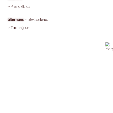
➛
Plesiolébias
álternans
= afwisselend.
➛
Taxiphýllum