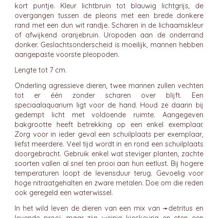
kort puntje. Kleur lichtbruin tot blauwig lichtgrijs, de
overgangen tussen de pleons met een brede donkere
rand met een dun wit randje. Scharen in de lichaamskleur
of afwijkend oranjebruin. Uropoden aan de onderrand
donker. Geslachtsonderscheid is moeilijk, mannen hebben
aangepaste voorste pleopoden.
Lengte tot 7 cm.
Onderling agressieve dieren, twee mannen zullen vechten
tot er één zonder scharen over blijft. Een
speciaalaquarium ligt voor de hand. Houd ze daarin bij
gedempt licht met voldoende ruimte. Aangegeven
bakgrootte heeft betrekking op een enkel exemplaar.
Zorg voor in ieder geval een schuilplaats per exemplaar,
liefst meerdere. Veel tijd wordt in en rond een schuilplaats
doorgebracht. Gebruik enkel wat steviger planten, zachte
soorten vallen al snel ten prooi aan hun eetlust. Bij hogere
temperaturen loopt de levensduur terug. Gevoelig voor
hoge nitraatgehalten en zware metalen. Doe om die reden
ook geregeld een waterwissel.
In het wild leven de dieren van een mix van ➛
detritus
en