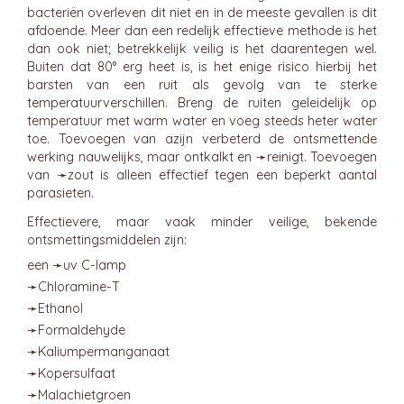
bacteriën overleven dit niet en in de meeste gevallen is dit
afdoende. Meer dan een redelijk effectieve methode is het
dan ook niet; betrekkelijk veilig is het daarentegen wel.
Buiten dat 80° erg heet is, is het enige risico hierbij het
barsten van een ruit als gevolg van te sterke
temperatuurverschillen. Breng de ruiten geleidelijk op
temperatuur met warm water en voeg steeds heter water
toe. Toevoegen van azijn verbeterd de ontsmettende
werking nauwelijks, maar ontkalkt en ➛
reinigt
. Toevoegen
van ➛
zout
is alleen effectief tegen een beperkt aantal
parasieten.
Effectievere, maar vaak minder veilige, bekende
ontsmettingsmiddelen zijn:
een ➛
uv C-lamp
➛
Chloramine-T
➛
Ethanol
➛
Formaldehyde
➛
Kaliumpermanganaat
➛
Kopersulfaat
➛
Malachietgroen