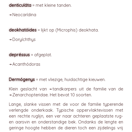
denticuláta
= met kleine tanden.
➛
Neocarídina
deokhatóides
= lijkt op (Microphis) deokhata.
➛
Doryíchthys
depréssus
= afgeplat.
➛
Acanthódoras
Dermógenys
= met vliezige, huidachtige kieuwen.
Klein geslacht van ➛
tandkarpers
uit de familie van de
➛
Zenarchopteridae
. Het bevat 10 soorten.
Lange, slanke vissen met de voor de familie typerende
verlengde onderkaak. Typische oppervlaktevissen met
een rechte ruglijn, een ver naar achteren geplaatste rug-
en aarsvin en onderstandige bek. Ondanks de lengte en
geringe hoogte hebben de dieren toch een zijdelings vrij