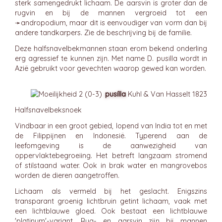
sterk samengedrukt lichaam. De aarsvin is groter dan de
rugvin en bij de mannen vergroeid tot een
➛
andropodium
, maar dit is eenvoudiger van vorm dan bij
andere tandkarpers. Zie de beschrijving bij de familie.
Deze halfsnavelbekmannen staan erom bekend onderling
erg agressief te kunnen zijn. Met name D. pusilla wordt in
Azië gebruikt voor gevechten waarop gewed kan worden.
pusílla
Kuhl & Van Hasselt 1823
Halfsnavelbeksnoek
Vindbaar in een groot gebied, lopend van India tot en met
de Filippijnen en Indonesië. Typerend aan de
leefomgeving is de aanwezigheid van
oppervlaktebegroeiing. Het betreft langzaam stromend
of stilstaand water. Ook in brak water en mangrovebos
worden de dieren aangetroffen.
Lichaam als vermeld bij het geslacht. Enigszins
transparant groenig lichtbruin getint lichaam, vaak met
een lichtblauwe gloed. Ook bestaat een lichtblauwe
'platinum'-variant. Rug- en aarsvin zijn bij mannen