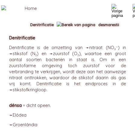
Denitrificatie
desmarestii
Denitrificatie
Denitrificatie is de omzetting van ➛
nitraat
(NO₃⁻) in
➛
stikstof
(N₂) en ➛
zuurstof
(O₂), waartoe een groot
aantal soorten bacteriën in staat is. Om in een
zuurstofarme omgeving toch zuurstof voor de
verbranding te verkrijgen, wordt deze aan het aanwezige
nitraat onttrokken, waardoor de stikstof daarin als gas
vrij komt. Denitrificatie is het eindproces in de
➛
stikstofkringloop
.
dénsa
= dicht opeen.
➛
Elódea
➛
Groenlándia