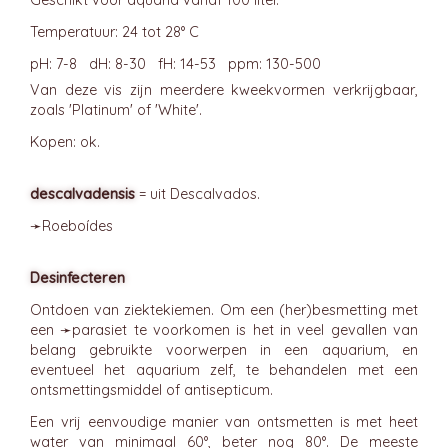
Geschikt voor aquaria vanaf 100 liter.
Temperatuur: 24 tot 28° C
pH: 7-8 dH: 8-30 fH: 14-53 ppm: 130-500
Van deze vis zijn meerdere kweekvormen verkrijgbaar,
zoals 'Platinum' of 'White'.
Kopen: ok.
descalvadensis
= uit Descalvados.
➛
Roeboídes
Desinfecteren
Ontdoen van ziektekiemen. Om een (her)besmetting met
een ➛
parasiet
te voorkomen is het in veel gevallen van
belang gebruikte voorwerpen in een aquarium, en
eventueel het aquarium zelf, te behandelen met een
ontsmettingsmiddel of antisepticum.
Een vrij eenvoudige manier van ontsmetten is met heet
water van minimaal 60°, beter nog 80°. De meeste