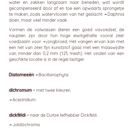
water en zakken langzaam naar beneden, wat wordt
gecompenseerd door af en toe een opwaarts sprongetje
te maken, zoals watervlooien van het geslacht ➛
Daphnia
doen, maar veel minder vaak.
Vormen de volwassen dieren een goed visvoedsel, de
naupliën zijn door hun hoge eiwitgehalte vooral zeer
voedzaam voor ➛
jongbroed
. Het vangen ervan kan met
een net van zeer fijn kunststof gaas met een maaswijdte
van minder dan 0,2 mm (125 mesh). Het vinden van een
geschikte locatie is in de regel lastiger.
Diatomeeën
➛
Bacillariophyta
díchromum
= met twee kleuren.
➛
Acestrídium
dickféldi
= naar de Duitse liefhebber Dickfeld.
➛
Julidóchromis