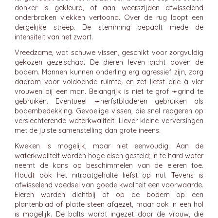
donker is gekleurd, of aan weerszijden afwisselend
onderbroken vlekken vertoond. Over de rug loopt een
dergelijke streep. De stemming bepaalt mede de
intensiteit van het zwart.
Vreedzame, wat schuwe vissen, geschikt voor zorgvuldig
gekozen gezelschap. De dieren leven dicht boven de
bodem. Mannen kunnen onderling erg agressief zijn, zorg
daarom voor voldoende ruimte, en zet liefst drie à vier
vrouwen bij een man. Belangrijk is niet te grof ➛
grind
te
gebruiken. Eventueel ➛
herfstbladeren
gebruiken als
bodembedekking. Gevoelige vissen, die snel reageren op
verslechterende waterkwaliteit. Liever kleine verversingen
met de juiste samenstelling dan grote ineens.
Kweken is mogelijk, maar niet eenvoudig. Aan de
waterkwaliteit worden hoge eisen gesteld; in te hard water
neemt de kans op beschimmelen van de eieren toe.
Houdt ook het nitraatgehalte liefst op nul. Tevens is
afwisselend voedsel van goede kwaliteit een voorwaarde.
Eieren worden dichtbij of op de bodem op een
plantenblad of platte steen afgezet, maar ook in een hol
is mogelijk. De balts wordt ingezet door de vrouw, die