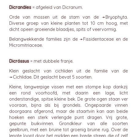
Dicranáles
= afgeleid van Dicranum.
Orde van mossen uit de stam van de ➛
Bryophyta
.
Diverse groep van kleine planten tot 10 cm hoog, met
dicht opeen groeiende blaadjes, spits of veervormig.
Belangwekkende families zijn de ➛
Fissidentaceae
en de
Micromitriaceae.
Dicróssus
= met dubbele franje.
Klein geslacht van cichliden uit de familie van de
➛
Cichlidae
. Dit geslacht bevat 5 soorten.
Kleine, langwerpige vissen met een stompe kop dankzij
een rond voorhoofd, met daarin een lage, licht
onderstandige, spitse kleine bek. De grote ogen staan ver
vooraan, bijna als bij grondels. Ongepaarde vinnen
doorgaans afgerond, maar de staartvin kan aan beide
hoeken een sterk verlengde punt dragen. Vrij grote,
gepunte buikvinnen. Grondkleur van alle soorten
geelbruin, met een bruine tot groenig bruine rug. Over de
lengte loopt door het midden een brede streep die of zelf