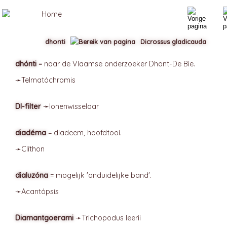
dhonti
Dicrossus gladicauda
dhónti
= naar de Vlaamse onderzoeker Dhont-De Bie.
➛
Telmatóchromis
DI-filter
➛
Ionenwisselaar
diadéma
= diadeem, hoofdtooi.
➛
Clíthon
dialuzóna
= mogelijk 'onduidelijke band'.
➛
Acantópsis
Diamantgoerami
➛
Trichopodus
leerii