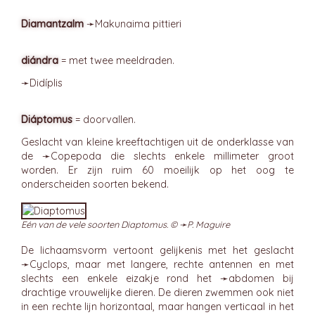
Diamantzalm
➛
Makunaima
pittieri
diándra
= met twee meeldraden.
➛
Didíplis
Diáptomus
= doorvallen.
Geslacht van kleine kreeftachtigen uit de onderklasse van
de ➛
Copepoda
die slechts enkele millimeter groot
worden. Er zijn ruim 60 moeilijk op het oog te
onderscheiden soorten bekend.
Eén van de vele soorten Diaptomus. © ➛
P. Maguire
De lichaamsvorm vertoont gelijkenis met het geslacht
➛
Cyclops
, maar met langere, rechte antennen en met
slechts een enkele eizakje rond het ➛
abdomen
bij
drachtige vrouwelijke dieren. De dieren zwemmen ook niet
in een rechte lijn horizontaal, maar hangen verticaal in het