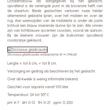
Lichaamsbouw als aangegeven bij het geslacht,
opvallend is de verlengde punt in de bovenste helft van
de staartvin. Beide geslachten vertonen twee helder
alternerend geblokte lijnen, over het midden en over de
rug. Aan weerszijden van de middelste is onder de juiste
lichtval een blauw iriserende dunne lijn te zien. Alle vinnen
zijn van lichtblauwe accenten voorzien, vooral de aarsvin.
Bij de kleinere vrouwen zijn de buikvinnen opvallend
roodoranje gekleurd. .
Dicrossus gladicauda, wildopname. © ➛
I. Mikolji
Lengte ♀ tot 6 cm, ♂ tot 8 cm.
Verzorging en gedrag als beschreven bij het geslacht.
Over de kweek is weinig informatie bekend.
Geschikt voor aquaria vanaf 100 liter.
Temperatuur: 24 tot 30° C
pH: 4-7 dH: 0-12 fH: 0-21 ppm: 0-200