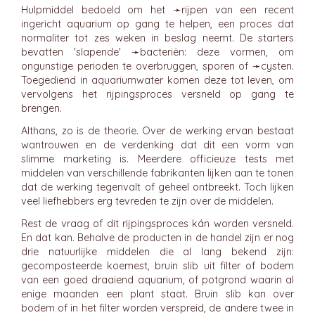
Hulpmiddel bedoeld om het ➛
rijpen
van een recent
ingericht aquarium op gang te helpen, een proces dat
normaliter tot zes weken in beslag neemt. De starters
bevatten 'slapende' ➛
bacteriën
: deze vormen, om
ongunstige perioden te overbruggen, sporen of ➛
cysten
.
Toegediend in aquariumwater komen deze tot leven, om
vervolgens het rijpingsproces versneld op gang te
brengen.
Althans, zo is de theorie. Over de werking ervan bestaat
wantrouwen en de verdenking dat dit een vorm van
slimme marketing is. Meerdere officieuze tests met
middelen van verschillende fabrikanten lijken aan te tonen
dat de werking tegenvalt of geheel ontbreekt. Toch lijken
veel liefhebbers erg tevreden te zijn over de middelen.
Rest de vraag of dit rijpingsproces kán worden versneld.
En dat kan. Behalve de producten in de handel zijn er nog
drie natuurlijke middelen die al lang bekend zijn:
gecomposteerde koemest, bruin slib uit filter of bodem
van een goed draaiend aquarium, of potgrond waarin al
enige maanden een plant staat. Bruin slib kan over
bodem of in het filter worden verspreid, de andere twee in