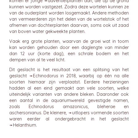
komen er jonge ➛
adventiefplanten
aan, die op de grond
kunnen worden vastgezet. Zodra deze wortelen kunnen ze
van de ouderplant worden losgemaakt. Andere methoden
van vermeerderen zijn het delen van de wortelstok of het
afnemen van dochterplanten daarvan, soms ook uit zaad
van boven water gekweekte planten.
Vaak erg grote planten, waarvan de groei wat in toom
kan worden gehouden door een daglengte van minder
dan 12 uur (korte dag), een schrale bodem en het
dempen van al te veel licht.
Dit geslacht is het resultaat van een splitsing van het
geslacht ➛
Echinodorus
in 2018, waarbij op één na alle
soorten hiernaar zijn verplaatst. Eerdere herzieningen
hadden al een eind gemaakt aan vele soorten, welke
uiteindelijk varianten van andere bleken. Daaronder ook
een aantal in de aquariumwereld gevestigde namen,
zoals Echinodorus amazonicus, bleherae en
aschersonianus. De kleinere, ➛
uitlopers
vormende soorten
waren eerder al ondergebracht in het geslacht
➛
Helanthium
.