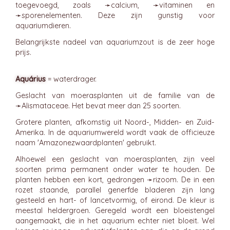
toegevoegd, zoals ➛
calcium
, ➛
vitaminen
en
➛
sporenelementen
. Deze zijn gunstig voor
aquariumdieren.
Belangrijkste nadeel van aquariumzout is de zeer hoge
prijs.
Aquárius
= waterdrager.
Geslacht van moerasplanten uit de familie van de
➛
Alismataceae
. Het bevat meer dan 25 soorten.
Grotere planten, afkomstig uit Noord-, Midden- en Zuid-
Amerika. In de aquariumwereld wordt vaak de officieuze
naam 'Amazonezwaardplanten' gebruikt.
Alhoewel een geslacht van moerasplanten, zijn veel
soorten prima permanent onder water te houden. De
planten hebben een kort, gedrongen ➛
rizoom
. De in een
rozet staande, parallel generfde bladeren zijn lang
gesteeld en hart- of lancetvormig, of eirond. De kleur is
meestal heldergroen. Geregeld wordt een bloeistengel
aangemaakt, die in het aquarium echter niet bloeit. Wel