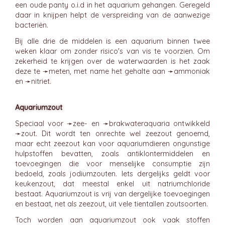
een oude panty o.i.d in het aquarium gehangen. Geregeld
daar in knijpen helpt de verspreiding van de aanwezige
bacteriën.
Bij alle drie de middelen is een aquarium binnen twee
weken klaar om zonder risico's van vis te voorzien. Om
zekerheid te krijgen over de waterwaarden is het zaak
deze te ➛
meten
, met name het gehalte aan ➛
ammoniak
en ➛
nitriet
.
Aquariumzout
Speciaal voor ➛
zee-
en ➛
brakwateraquaria
ontwikkeld
➛
zout
. Dit wordt ten onrechte wel zeezout genoemd,
maar echt zeezout kan voor aquariumdieren ongunstige
hulpstoffen bevatten, zoals antiklontermiddelen en
toevoegingen die voor menselijke consumptie zijn
bedoeld, zoals jodiumzouten. Iets dergelijks geldt voor
keukenzout, dat meestal enkel uit natriumchloride
bestaat. Aquariumzout is vrij van dergelijke toevoegingen
en bestaat, net als zeezout, uit vele tientallen zoutsoorten.
Toch worden aan aquariumzout ook vaak stoffen