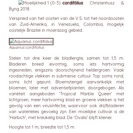
cordifólius
Christenhusz &
Byng 2018
Verspreid van het oosten van de V.S. tot het noordoosten
van Zuid-Amerika, in Venezuela, Colombia, mogelijk
oostelijk Brazilië in moerassig gebied.
Aquarius cordifolius
Stelen tot drie keer de bladlengte, samen tot 1,5 m.
Bladeren breed eivormig, soms iets hartvormig
ingesneden, enigszins doorschijnend heldergroen. Vaak
roodachtige vlekken in submerse cultuur. Top soms rond,
soms licht gepunt. Bloemstengel aanvankelijk met
bloemen, later met adventiefplanten, doorgebogen. Als
variëteit aangeboden 'Tropical Marble Queen' met
lichtgroen, meer hartvormig blad en groene vlekken is het
gevolg van een virusinfectie, waarvoor ook drijfbladeren
van waterlelies gevoelig zijn. Een moeilijke cultivar is de
'Harbich', met kreukelig blad. De 'Ovalis' blijft kleiner.
Hoogte tot 1 m, breedte tot 1,5 m.