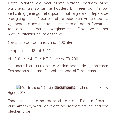
Grote planten die veel ruimte vragen, daarom bijna
uitsluitend als solitair te houden. Bij meer dan 12 uur
verlichting geneigd het aquarium uit te groeien. Beperk de
➛
daglengte
tot 11 uur om dit te beperken. Andere opties
zijn beperkte lichtsterkte en een schrale bodem. Eventueel
te grote bladeren wegknippen. Ook voor het
➛
koudwateraquarium
geschikt.
Geschikt voor aquaria vanaf 300 liter.
Temperatuur: 18 tot 30° C
pH: 5-8 dH: 4-12 fH: 7-21 ppm: 70-200
In oudere literatuur ook te vinden onder de synoniemen
Echinodorus fluitans, E. ovalis en vooral E. radicans.
decúmbens
Christenhusz &
Byng 2018
Endemisch in de noordoostelijke staat Piauí in Brazilië,
Zuid-Amerika, waar de plant op rivieroevers en ondiepe
plekken groeit.