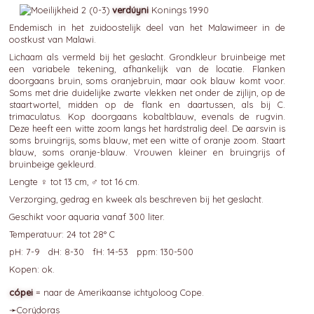
verdúyni
Konings 1990
Endemisch in het zuidoostelijk deel van het Malawimeer in de
oostkust van Malawi.
Lichaam als vermeld bij het geslacht. Grondkleur bruinbeige met
een variabele tekening, afhankelijk van de locatie. Flanken
doorgaans bruin, soms oranjebruin, maar ook blauw komt voor.
Soms met drie duidelijke zwarte vlekken net onder de zijlijn, op de
staartwortel, midden op de flank en daartussen, als bij C.
trimaculatus. Kop doorgaans kobaltblauw, evenals de rugvin.
Deze heeft een witte zoom langs het hardstralig deel. De aarsvin is
soms bruingrijs, soms blauw, met een witte of oranje zoom. Staart
blauw, soms oranje-blauw. Vrouwen kleiner en bruingrijs of
bruinbeige gekleurd.
Lengte ♀ tot 13 cm, ♂ tot 16 cm.
Verzorging, gedrag en kweek als beschreven bij het geslacht.
Geschikt voor aquaria vanaf 300 liter.
Temperatuur: 24 tot 28° C
pH: 7-9 dH: 8-30 fH: 14-53 ppm: 130-500
Kopen: ok.
cópei
= naar de Amerikaanse ichtyoloog Cope.
➛
Corýdoras