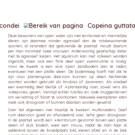
condei
Copeina guttat
Deze bewoners van open water zijn niet territoriaal en mannelijke
dieren zijn daarmee minder agressief dan de rotsbewonende
soorten, al verandert dat gedurende de paartijd. Houdt daarom
per man minimaal twee vrouwen. Andersoortig gezelschap beter
niet te agressief kiezen. Het aquarium kan met rolkeien worden
ingericht, maar ook een flink deel open zwemruimte is nodig.
Voor de kweek is een stuk open zandbodem aan te raden,
eventueel met een platte steen. De bodemlaag hoeft niet dik te
zijn voor plantengroei, daarvoor kunnen op steen hechtende
soorten worden gebruikt als Anubias of Javavaren. Als voedsel
een evenredig deel dierlijk of ➛
plantaardig voer
, zowel vers als
➛
diepvries
, geven. Vermijd echter tubifex en rode muggenlarven
om vervetting of 'bloat' te voorkomen. Nakweek exemplaren eten
vaak ook droogvoer of kunnen daaraan worden gewend.
Over het algemeen niet moeilijk te kweken muilbroeders. Geef
ruim daarvoor goed en afwisselend voer, liefst geen droogvoer.
In de paartijd wordt een ➛
territorium
gevormd boven een platte
steen of stuk bodem, waar een vrouw, nadat de man haar al
sidderend boven de broedplaats lokt, eieren afzet en in de bek