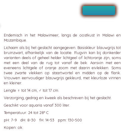
a
Endemisch in het Malawimeer, langs de oostkust in Malawi en
Mozambique.
Lichaam als bij het geslacht aangegeven. Basiskleur blauwgrijs tot
bruinzwart, afhankelijk van de locatie. Rugvin kan bij donkerder
varianten deels of geheel helder lichtgeel of lichtoranje zijn, soms
met een deel van de rug tot vanaf de bek. Aarsvin met een
eveneens lichtgele of oranje zoom met daarin eivlekken. Soms
twee zwarte vlekken op staartwortel en midden op de flank.
Vrouwen eenvoudiger blauwgrijs gekleurd, met kleurloze vinnen
en kleiner.
Lengte ♀ tot 14 cm, ♂ tot 17 cm.
Verzorging, gedrag en kweek als beschreven bij het geslacht.
Geschikt voor aquaria vanaf 300 liter.
Temperatuur: 24 tot 28° C
pH: 7-9 dH: 8-30 fH: 14-53 ppm: 130-500
Kopen: ok.