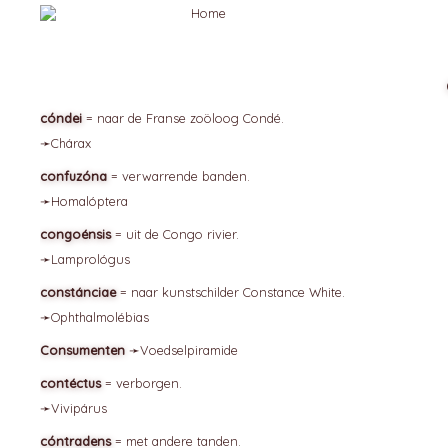
cóndei
= naar de Franse zoöloog Condé.
➛
Chárax
confuzóna
= verwarrende banden.
➛
Homalóptera
congoénsis
= uit de Congo rivier.
➛
Lamprológus
constánciae
= naar kunstschilder Constance White.
➛
Ophthalmolébias
Consumenten
➛
Voedselpiramide
contéctus
= verborgen.
➛
Vivipárus
cóntradens
= met andere tanden.