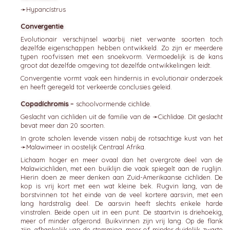
➛
Hypancístrus
Convergentie
Evolutionair verschijnsel waarbij niet verwante soorten toch
dezelfde eigenschappen hebben ontwikkeld. Zo zijn er meerdere
typen roofvissen met een snoekvorm. Vermoedelijk is de kans
groot dat dezelfde omgeving tot dezelfde ontwikkelingen leidt.
Convergentie vormt vaak een hindernis in evolutionair onderzoek
en heeft geregeld tot verkeerde conclusies geleid.
Copadíchromis
= schoolvormende cichlide.
Geslacht van cichliden uit de familie van de ➛
Cichlidae
. Dit geslacht
bevat meer dan 20 soorten.
In grote scholen levende vissen nabij de rotsachtige kust van het
➛
Malawimeer
in oostelijk Centraal Afrika.
Lichaam hoger en meer ovaal dan het overgrote deel van de
Malawicichliden, met een buiklijn die vaak spiegelt aan de ruglijn.
Hierin doen ze meer denken aan Zuid-Amerikaanse cichliden. De
kop is vrij kort met een wat kleine bek. Rugvin lang, van de
borstvinnen tot het einde van de veel kortere aarsvin, met een
lang hardstralig deel. De aarsvin heeft slechts enkele harde
vinstralen. Beide open uit in een punt. De staartvin is driehoekig,
meer of minder afgerond. Buikvinnen zijn vrij lang. Op de flank
zijn, afhankelijk van de stemming, meer of minder duidelijk zwarte