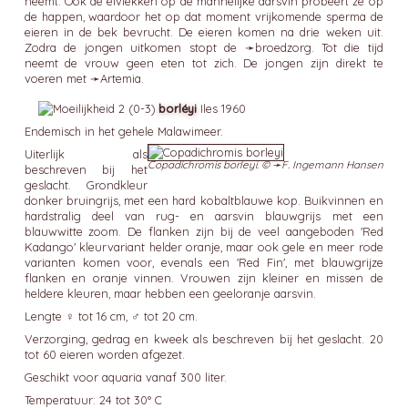
neemt. Ook de eivlekken op de mannelijke aarsvin probeert ze op
de happen, waardoor het op dat moment vrijkomende sperma de
eieren in de bek bevrucht. De eieren komen na drie weken uit.
Zodra de jongen uitkomen stopt de ➛
broedzorg
. Tot die tijd
neemt de vrouw geen eten tot zich. De jongen zijn direkt te
voeren met ➛
Artemia
.
borléyi
Iles 1960
Endemisch in het gehele Malawimeer.
Uiterlijk als
Copadichromis borleyi. © ➛
F. Ingemann Hansen
beschreven bij het
geslacht. Grondkleur
donker bruingrijs, met een hard kobaltblauwe kop. Buikvinnen en
hardstralig deel van rug- en aarsvin blauwgrijs met een
blauwwitte zoom. De flanken zijn bij de veel aangeboden 'Red
Kadango' kleurvariant helder oranje, maar ook gele en meer rode
varianten komen voor, evenals een 'Red Fin', met blauwgrijze
flanken en oranje vinnen. Vrouwen zijn kleiner en missen de
heldere kleuren, maar hebben een geeloranje aarsvin.
Lengte ♀ tot 16 cm, ♂ tot 20 cm.
Verzorging, gedrag en kweek als beschreven bij het geslacht. 20
tot 60 eieren worden afgezet.
Geschikt voor aquaria vanaf 300 liter.
Temperatuur: 24 tot 30° C