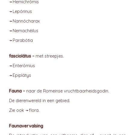
➛
Hemichrómis
➛
Lepórinus
➛
Nannócharax
➛
Nemachéilus
➛
Parabótia
fasciolátus
= met streepjes.
➛
Enterómius
➛
Epiplátys
Fauna
= naar de Romeinse vruchtbaarheidsgodin.
De dierenwereld in een gebied.
Zie ook ➛
flora
.
Faunavervalsing