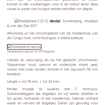
komen in alle ➛
waterlagen
voor. In de natuur leven deze
vissen in water van hooguit enkele tientallen cm diepte.
devósi
Sonnenberg, Woeltjes
& van der Zee 2011
Afkomstig uit het stroomgebied van de middenloop van
de Congo rivier, rond Kisangani, in kleine beekjes.
Fenerbahce devosi. © ➛
P. Maguire
Uiterlijk en verzorging als bij het geslacht omschreven.
Stippenrijen rood; aarsvin en onderzijde staart geel,
vinnen met rode randen. Kunnen in het aquarium 38 mm
bereiken.
Lengte ♀ tot 18 mm, ♂ tot 24 mm.
Minder moeilijk te kweken dan F. formosus.
Substraatleggers die dagelijks tot vijf eieren afzetten in
fijn groen, turfvezels of een kweekmop. Gebruik onthard
water en ververs dit dagelijks. Eieren zijn gevoelig voor