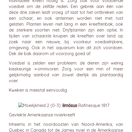
individuele kreeft nodig is. Zorg ook voor voldoende
voedsel om de zelfde reden. Een gebrek aan één van
deze drie zaken leidt vroeg of laat tot het ontbreken van
een schaar, en ook antennen worden niet met rust
gelaten. Planten leven niet lang in een kreeftenbak, ook
de sterkere soorten niet. Drijfplanten zijn een optie. In
tijden van schaarste kruipen de kreeften over land op
zoek naar een nieuwe, bij voorkeur voedselrijkere,
omgeving. Ook in het aquarium kan dit zich voordoen.
Dek de bak daarom uit voorzorg goed af.
Voedsel is zelden een probleem: de dieren zijn weinig
kieskeurige ➛
omnivoren
. Zorg voor een min of meer
gelijkmatig aanbod van zowel dierlijk als plantaardig
voer.
Kweken is meestal eenvoudig.
limósus
Rafinesque 1817
Gevlekte Amerikaanse rivierkreeft
Inheems in het noordoosten van Noord-Amerika, van
Quebec in Canada tot de James rivier in de Amerikaanse