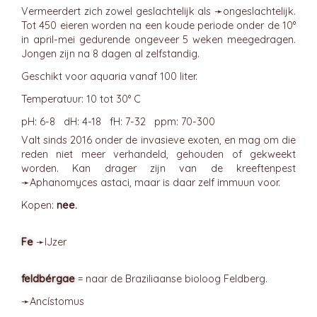
Vermeerdert zich zowel geslachtelijk als ➛
ongeslachtelijk
.
Tot 450 eieren worden na een koude periode onder de 10°
in april-mei gedurende ongeveer 5 weken meegedragen.
Jongen zijn na 8 dagen al zelfstandig.
Geschikt voor aquaria vanaf 100 liter.
Temperatuur: 10 tot 30° C
pH: 6-8 dH: 4-18 fH: 7-32 ppm: 70-300
Valt sinds 2016 onder de invasieve exoten, en mag om die
reden niet meer verhandeld, gehouden of gekweekt
worden. Kan drager zijn van de kreeftenpest
➛
Aphanomyces
astaci, maar is daar zelf immuun voor.
Kopen:
nee.
Fe
➛
IJzer
feldbérgae
= naar de Braziliaanse bioloog Feldberg.
➛
Ancístomus