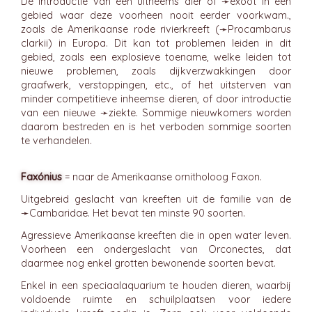
De introductie van een uitheems dier of ➛
exoot
in een
gebied waar deze voorheen nooit eerder voorkwam.,
zoals de Amerikaanse rode rivierkreeft (➛
Procambarus
clarkii) in Europa. Dit kan tot problemen leiden in dit
gebied, zoals een explosieve toename, welke leiden tot
nieuwe problemen, zoals dijkverzwakkingen door
graafwerk, verstoppingen, etc., of het uitsterven van
minder competitieve inheemse dieren, of door introductie
van een nieuwe ➛
ziekte
. Sommige nieuwkomers worden
daarom bestreden en is het verboden sommige soorten
te verhandelen.
Faxónius
= naar de Amerikaanse ornitholoog Faxon.
Uitgebreid geslacht van kreeften uit de familie van de
➛
Cambaridae
. Het bevat ten minste 90 soorten.
Agressieve Amerikaanse kreeften die in open water leven.
Voorheen een ondergeslacht van Orconectes, dat
daarmee nog enkel grotten bewonende soorten bevat.
Enkel in een speciaalaquarium te houden dieren, waarbij
voldoende ruimte en schuilplaatsen voor iedere