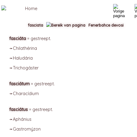
fasciata
Fenerbahce devosi
fasciáta
= gestreept.
➛
Chilathérina
➛
Haludária
➛
Trichogáster
fasciátum
= gestreept.
➛
Characídium
fasciátus
= gestreept.
➛
Aphánius
➛
Gastromýzon