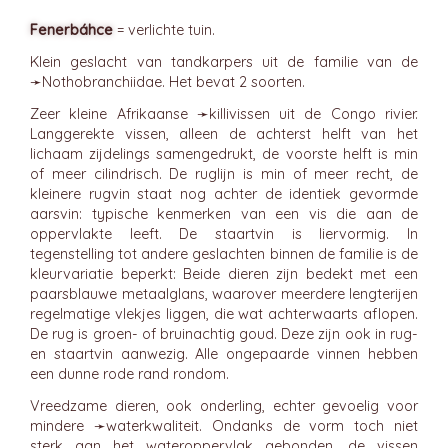
Fenerbáhce
= verlichte tuin.
Klein geslacht van tandkarpers uit de familie van de
➛
Nothobranchiidae
. Het bevat 2 soorten.
Zeer kleine Afrikaanse ➛
killivissen
uit de Congo rivier.
Langgerekte vissen, alleen de achterst helft van het
lichaam zijdelings samengedrukt, de voorste helft is min
of meer cilindrisch. De ruglijn is min of meer recht, de
kleinere rugvin staat nog achter de identiek gevormde
aarsvin: typische kenmerken van een vis die aan de
oppervlakte leeft. De staartvin is liervormig. In
tegenstelling tot andere geslachten binnen de familie is de
kleurvariatie beperkt: Beide dieren zijn bedekt met een
paarsblauwe metaalglans, waarover meerdere lengterijen
regelmatige vlekjes liggen, die wat achterwaarts aflopen.
De rug is groen- of bruinachtig goud. Deze zijn ook in rug-
en staartvin aanwezig. Alle ongepaarde vinnen hebben
een dunne rode rand rondom.
Vreedzame dieren, ook onderling, echter gevoelig voor
mindere ➛
waterkwaliteit
. Ondanks de vorm toch niet
sterk aan het wateroppervlak gebonden, de vissen