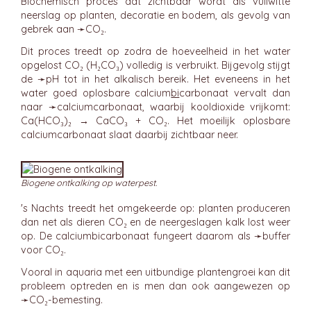
Biochemisch proces dat zichtbaar wordt als vuilwitte
neerslag op planten, decoratie en bodem, als gevolg van
gebrek aan ➛
CO₂
.
Dit proces treedt op zodra de hoeveelheid in het water
opgelost CO₂ (H₂CO₃) volledig is verbruikt. Bijgevolg stijgt
de ➛
pH
tot in het alkalisch bereik. Het eveneens in het
water goed oplosbare calcium
bi
carbonaat vervalt dan
naar ➛
calciumcarbonaat
, waarbij kooldioxide vrijkomt:
Ca(HCO₃)₂ → CaCO₃ + CO₂. Het moeilijk oplosbare
calciumcarbonaat slaat daarbij zichtbaar neer.
Biogene ontkalking op waterpest.
's Nachts treedt het omgekeerde op: planten produceren
dan net als dieren CO₂ en de neergeslagen kalk lost weer
op. De calciumbicarbonaat fungeert daarom als ➛
buffer
voor CO₂.
Vooral in aquaria met een uitbundige plantengroei kan dit
probleem optreden en is men dan ook aangewezen op
➛
CO₂-bemesting
.