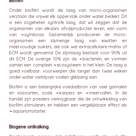
Biofilm
Onder biofilm wordt de laag van micro-organismen
verstaan die vrijwel elk oppervlak onder water bedekt. Dit
is een zogeheten syntrofe laag, dat wil zeggen dat de
organismen van elkaars afvalproducten leven, een vorm
van ➛
symbiose
. Gezamenlijk produceren de micro-
organismen een slijmerige laag van eiwitten en
meervoudige suikers, die ook wel extracellulaire matrix of
ECM wordt genoemd. De slijmlaag bestaat voor 90% uit
dit ECM. De overige 10% zijn de ➛
bacteriën
, en vormen
samen een compleet ➛
ecosysteem
in het klein. De laag is
goed voelbaar: voorwerpen die langer dan twee weken
onder water verblijven voelen glibberig aan.
Biofilm is een belangrijke voedselbron van veel garnalen
en vissoorten, zoals ➛
karpers
en ➛
meervallen
. In de
handel zijn poeders verkrijgbaar die de ontwikkeling van
biofilm stimuleren, en hebben een vergelijkbaar effect als
➛
aquariumstarter
.
Biogene ontkalking