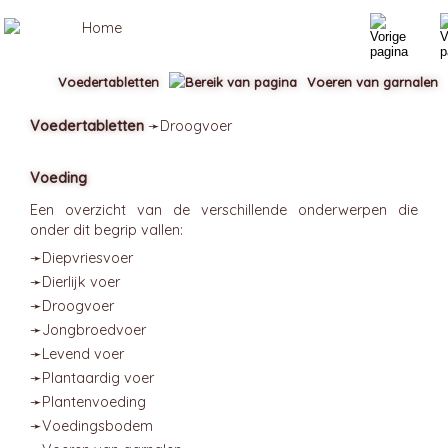
Voedertabletten
Voeren van garnalen
Voedertabletten
➛
Droogvoer
Voeding
Een overzicht van de verschillende onderwerpen die
onder dit begrip vallen:
➛
Diepvriesvoer
➛
Dierlijk voer
➛
Droogvoer
➛
Jongbroedvoer
➛
Levend voer
➛
Plantaardig voer
➛
Plantenvoeding
➛
Voedingsbodem