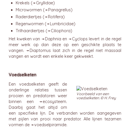
Krekels (➛
Gryllidae
)
Microwormen (➛
Panagrellus
)
Raderdiertjes (➛
Rotifera
)
Regenwormen (➛
Lumbricidae
)
Trilhaardiertjes (➛
Ciliophora
)
Het kweken van ➛
Daphnia
en ➛
Cyclops
levert in de regel
meer werk op dan deze op een geschikte plaats te
vangen. ➛
Diaptomus
laat zich in de regel niet massaal
vangen en wordt een enkele keer gekweekt.
Voedselketen
Een voedselketen geeft de
onderlinge relaties tussen
Voorbeeld van een
prooien en predatoren weer
voedselketen. © H. Frey
binnen een ➛
ecosysteem
.
Daarbij gaat het altijd om
een specifieke lijn. De verbanden worden aangegeven
met pijlen van prooi naar predator. Alle lijnen tezamen
vormen de ➛
voedselpiramide
.