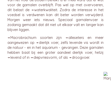
van het voer de bodem bereikt is er meer kans dat er wat
voor de garnalen overblijft. Pas wel op met overvoeren,
dit belast de ➛
waterkwaliteit
. Zodra de interesse in het
voedsel is verdwenen kan dit beter worden verwijderd.
Morgen weer iets nieuws. Speciaal garnalenvoer is
zodanig gemaakt dat dit niet uit elkaar valt en langer kan
blijven liggen.
➛
Macrobrachium
soorten zijn ➛
alleseters
en meer
aangewezen op ➛
dierlijk voer
, zelfs levende vis wordt in
de natuur - en in het aquarium - gevangen. Deze garnalen
hebben baat bij een groter aandeel dierlijk voer, hetzij
➛
levend
of in ➛
diepvriesvorm
, of als ➛
droogvoer
.