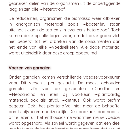
gebruiken delen van de organismen uit de onderliggende
laag en zijn alle ➛
heterotroof
.
De reducenten, organismen die biomassa weer afbreken
in anorganisch materiaal, zoals ➛
bacteriën
, staan
uiteindelijk aan de top en zijn eveneens heterotroof. Toch
komen deze op alle lagen voor, omdat deze groep zich
niet beperkt tot het afbreken van de consumenten aan
het einde van elke ➛
voedselketen
. Alle dode materiaal
wordt uiteindelijk door deze groep opgeruimd.
Voeren van garnalen
Onder garnalen komen verschillende voedselvoorkeuren
voor. Dit verschilt per geslacht. De meest gehouden
garnalen zijn van de geslachten ➛
Caridina
en
➛
Neocaridina
en eten bij voorkeur ➛
plantaardig
materiaal, ook als afval, ➛
detritus
. Ook wordt biofilm
gegeten. Dekt het plantenafval niet meer de behoefte,
dan is bijvoeren noodzakelijk. De noodzaak daarnaar is
af te lezen uit het enthousiasme waarmee nieuw voedsel
wordt opgesnord. Als zoveel wordt gegeven dat een deel