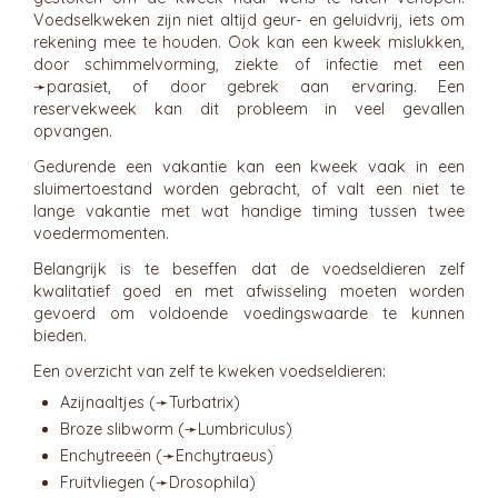
Voedselkweken zijn niet altijd geur- en geluidvrij, iets om
rekening mee te houden. Ook kan een kweek mislukken,
door schimmelvorming, ziekte of infectie met een
➛
parasiet
, of door gebrek aan ervaring. Een
reservekweek kan dit probleem in veel gevallen
opvangen.
Gedurende een vakantie kan een kweek vaak in een
sluimertoestand worden gebracht, of valt een niet te
lange vakantie met wat handige timing tussen twee
voedermomenten.
Belangrijk is te beseffen dat de voedseldieren zelf
kwalitatief goed en met afwisseling moeten worden
gevoerd om voldoende voedingswaarde te kunnen
bieden.
Een overzicht van zelf te kweken voedseldieren:
Azijnaaltjes (➛
Turbatrix
)
Broze slibworm (➛
Lumbriculus
)
Enchytreeën (➛
Enchytraeus
)
Fruitvliegen (➛
Drosophila
)