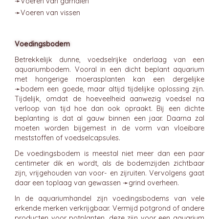
➛
Voeren van garnalen
➛
Voeren van vissen
Voedingsbodem
Betrekkelijk dunne, voedselrijke onderlaag van een
aquariumbodem. Vooral in een dicht beplant aquarium
met hongerige moerasplanten kan een dergelijke
➛
bodem
een goede, maar altijd tijdelijke oplossing zijn.
Tijdelijk, omdat de hoeveelheid aanwezig voedsel na
verloop van tijd hoe dan ook opraakt. Bij een dichte
beplanting is dat al gauw binnen een jaar. Daarna zal
moeten worden bijgemest in de vorm van vloeibare
meststoffen of voedselcapsules.
De voedingsbodem is meestal niet meer dan een paar
centimeter dik en wordt, als de bodemzijden zichtbaar
zijn, vrijgehouden van voor- en zijruiten. Vervolgens gaat
daar een toplaag van gewassen ➛
grind
overheen.
In de aquariumhandel zijn voedingsbodems van vele
erkende merken verkrijgbaar. Vermijd potgrond of andere
producten voor potplanten, deze zijn voor een aquarium